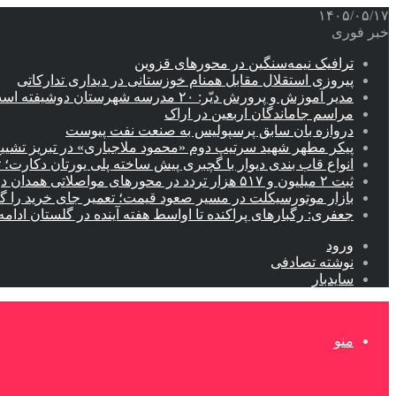
۱۴۰۵/۰۵/۱۷
خبر فوری
ترافیک نیمه‌سنگین در محورهای قزوین
پیروزی استقلال مقابل همنام خوزستانی در دیداری تدارکاتی
مدیر آموزش و پرورش دیّر: ۲۰ مدرسه شهرستان دوشیفته است
مراسم جاماندگان اربعین در اراک
دروازه بان سابق پرسپولیس به صنعت نفت پیوست
پیکر مطهر شهید سرتیپ دوم «محمود ملاجباری» در تبریز تشیی
انواع قاب بندی دیوار با گچبری پیش ساخته پلی یورتان دکارت
ثبت ۲ میلیون و ۵۱۷ هزار تردد در محورهای مواصلاتی همدان در ایام اربعین
بازار موتورسیکلت در مسیر صعود قیمت؛ تعمیر جای خرید را 
جعفری: رگبارهای پراکنده تا اواسط هفته آینده در گلستان ادامه 
ورود
نوشته تصادفی
سایدبار
منو