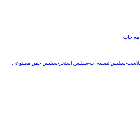
امه
چاپ
دبلاست-سیلیس تصفیه آب-سیلیس استخر-سیلیس چمن مصنوعی