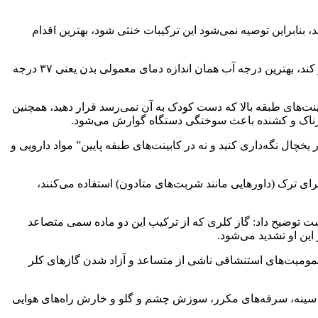
، بنابراین توصیه نمی‌شود این ترکیبات خنثی شود، بهترین اقدام
وی با بیان اینکه آب گرم می‌تواند سوختگی بیشتری در پوست آسیب دیده ایجاد کند، ادامه داد: حتی آب خیلی سرد هم می‌تواند آسیب را بیشتر کند، بهترین درجه آب همان اندازه دمای معمولی بدن یعنی ۳۷ درجه
کابینت‌های طبقه بالا که دست کودک به آن نمی‌رسد قرار دهید، همچنین
ه، خطرناک و کشنده باعث سوختگی دستگاه گوارش می‌شود.
خچال نگه‌داری کنید و نه در کابینت‌های طبقه پایین” مواد دارویی و
رای ترک (داورهایی مانند شربت‌های متادون) استفاده می‌کنند،
ت توضیح داد: گاز
کلری
که از ترکیب این
دو ماده
سمی متصاعد
ین او تشدید می‌شود.
 مسمومیت‌های استنشاقی ناشی از متساعد و آزاد شدن گازهای کلر
 سینه، سرفه‌های مکرر، سوزش چشم و گلو و خارش راه‌های هوایی