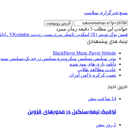
منبع:خبرگزاری سلامت
آدرس رونوشت
خواندن این مطلب 5 دقیقه زمان میبرد
فیس بوک
توییتر (X)
لینکدین
‫تامبلر
‫پین‌ترست
‫رددیت
‫VKontakte
رایان
لینک های پیشنهادی
BlackPlayer Music Player Website
پودر سیلیس-سیلیس میکرونیزه-سیلیس درجه یک-سیلیس سن
دانلود بازی های مود شده
عادت مطالعه طلایی
نصب کرکره با امن آوران
آخرین اخبار
14 ساعت پیش
ترافیک نیمه‌سنگین در محورهای قزوین
2 روز پیش