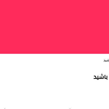
شید
باشید