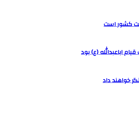
رفت کشور است
ام اباعبدالله (ع) بود
ر خواهند داد