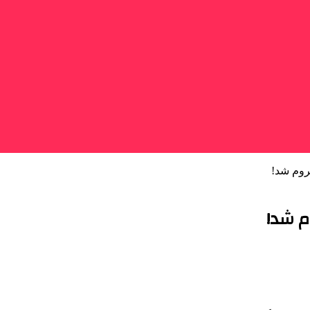
روم شد!
م شد!