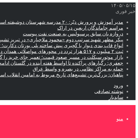
۱۴۰۵/۰۵/۱۵
خبر فوری
مدیر آموزش و پرورش دیّر: ۲۰ مدرسه شهرستان دوشیفته است
مراسم جاماندگان اربعین در اراک
دروازه بان سابق پرسپولیس به صنعت نفت پیوست
پیکر مطهر شهید سرتیپ دوم «محمود ملاجباری» در تبریز تشیی
انواع قاب بندی دیوار با گچبری پیش ساخته پلی یورتان دکارت
ثبت ۲ میلیون و ۵۱۷ هزار تردد در محورهای مواصلاتی همدان در ایام اربعین
بازار موتورسیکلت در مسیر صعود قیمت؛ تعمیر جای خرید را 
جعفری: رگبارهای پراکنده تا اواسط هفته آینده در گلستان ادامه 
حمله به مراکز نظامی در بصره و واسط عراق
پناهیان: بزرگ‌ترین تشییع‌های تاریخ مربوط به امامین انقلاب ا
ورود
نوشته تصادفی
سایدبار
منو