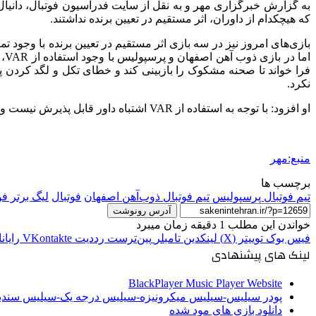
به گزارش خبرگزاری مهر و به نقل از سایت فدراسیون فوتبال، دانیا
که هیچکدام از داوران، اثر مستقیم در تعیین برنده نداشتند.
بازی‌های امروز نیز در سه بازی اثر مستقیم در تعیین برنده با وجود 
اما در بازی ذوب آهن اصفهان و پرسپولیس با وجود استفاده از VAR، متأسفانه داور مسابقه در دقایق پایانی در تشخیص تخلف پنالتی تیم پرسپولیس دچار اشتباه شد. تیم داوری VAR با وجود اینکه داور وسط را
فرا خواند
تا صحنه مشکوک را بازبینی کند و خطای
تکل
و لگد کردن پا
نکرد.
او افزود: با
توجه
به استفاده از VAR اشتباه داور قابل پذیرش نیست و از این رو داور این مسابقه تا اطلاع ثانوی محروم خواهد بود تا جزئیات بیشتری از این داور به دست ما برسد.
منبع:مهر
برچسب ها
تیم فوتبال پرسپولیس
تیم فوتبال ذوب‌آهن اصفهان
فوتبال
لیگ برتر فو
آدرس رونوشت
خواندن این مطلب 1 دقیقه زمان میبرد
فیس بوک
توییتر (X)
لینکدین
‫تامبلر
‫پین‌ترست
‫رددیت
‫VKontakte
رایان
لینک های پیشنهادی
BlackPlayer Music Player Website
پودر سیلیس-سیلیس میکرونیزه-سیلیس درجه یک-سیلیس سن
دانلود بازی های مود شده