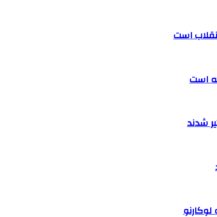
 انقلاب است
ته است
ر شدند
 لوکارنو