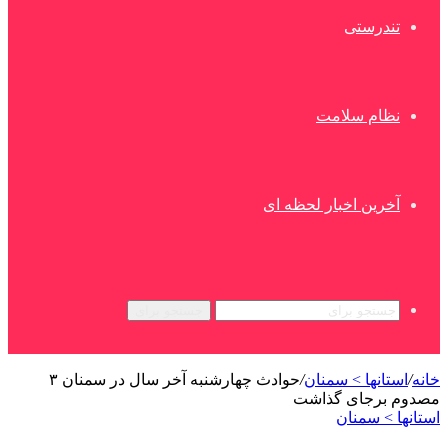
تندرستی
نظام سلامت
آخرین اخبار لحظه ای
جستجو برای
خانه
/
استانها > سمنان
/
حوادث چهارشنبه آخر سال در سمنان ۳
مصدوم برجای گذاشت
استانها > سمنان