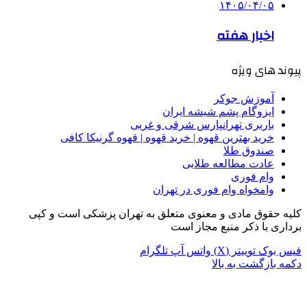
۱۴۰۵/۰۴/۰۵
اخبار هفته
پیوند های ویژه
آموزش جوکر
ایزوگام پشم شیشه ایران
باربری تهرانپارس شرقی و غربی
خرید بهترین قهوه | خرید قهوه | قهوه گرنیکا کافی
صندوق طلا
عادت مطالعه طلایی
وام فوری
وامخواه وام فوری در تهران
کلیه حقوق مادی و معنوی متعلق به تهران پزشکی است و کپی
برداری با ذکر منبع مجاز است
فیس بوک
توییتر (X)
واتس آپ
تلگرام
دکمه بازگشت به بالا