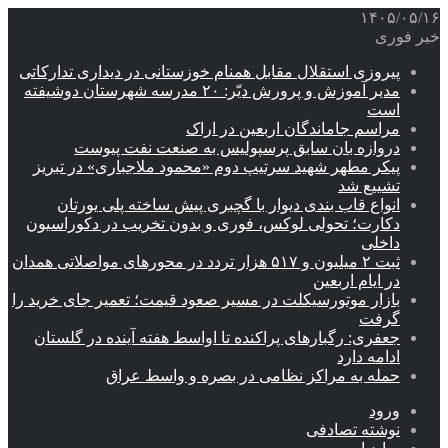
۱۴۰۵/۰۵/۱۶
خبر فوری
پیروزی استقلال مقابل همنام خوزستانی در دیداری تدارکاتی
مدیر آموزش و پرورش دیّر: ۲۰ مدرسه شهرستان دوشیفته
است
مراسم جاماندگان اربعین در اراک
دروازه بان سابق پرسپولیس به صنعت نفت پیوست
پیکر مطهر شهید سرتیپ دوم «محمود ملاجباری» در تبریز
تشییع شد
انواع قاب بندی دیوار با گچبری پیش ساخته پلی یورتان
دکارت؛ تحولی لوکس، فوری و بدون تخریب در دکوراسیون
داخلی
ثبت ۲ میلیون و ۵۱۷ هزار تردد در محورهای مواصلاتی همدان
در ایام اربعین
بازار موتورسیکلت در مسیر صعود قیمت؛ تعمیر جای خرید را
گرفت
جعفری: رگبارهای پراکنده تا اواسط هفته آینده در گلستان
ادامه دارد
حمله به مراکز نظامی در بصره و واسط عراق
ورود
نوشته تصادفی