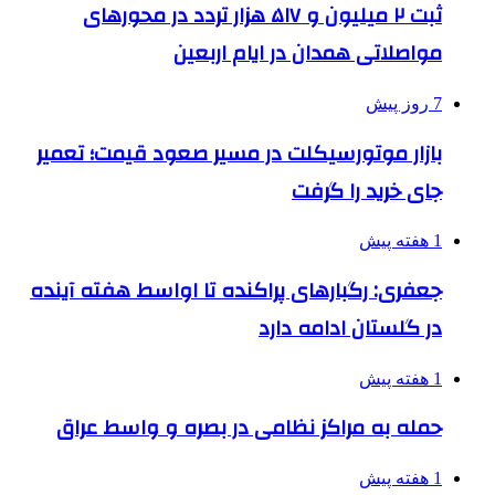
ثبت ۲ میلیون و ۵۱۷ هزار تردد در محورهای
مواصلاتی همدان در ایام اربعین
7 روز پیش
بازار موتورسیکلت در مسیر صعود قیمت؛ تعمیر
جای خرید را گرفت
1 هفته پیش
جعفری: رگبارهای پراکنده تا اواسط هفته آینده
در گلستان ادامه دارد
1 هفته پیش
حمله به مراکز نظامی در بصره و واسط عراق
1 هفته پیش