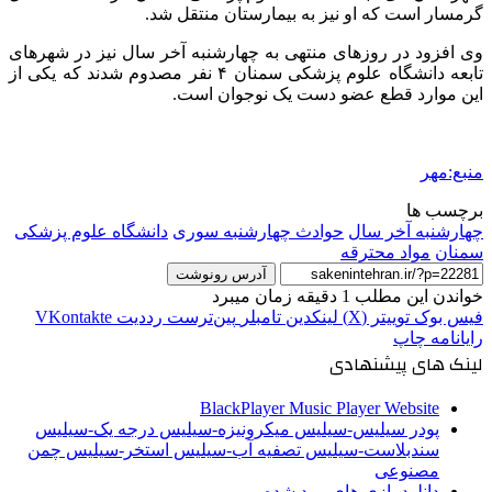
گرمسار است که او نیز به بیمارستان منتقل شد.
وی افزود در روزهای منتهی به چهارشنبه آخر سال نیز در شهرهای
تابعه دانشگاه علوم پزشکی سمنان ۴ نفر مصدوم شدند که یکی از
این موارد قطع عضو دست یک نوجوان است.
منبع:مهر
برچسب ها
چهارشنبه آخر سال
حوادث چهارشنبه سوری
دانشگاه علوم پزشكی
سمنان
مواد محترقه
آدرس رونوشت
خواندن این مطلب 1 دقیقه زمان میبرد
فیس بوک
توییتر (X)
لینکدین
‫تامبلر
‫پین‌ترست
‫رددیت
‫VKontakte
رایانامه
چاپ
لینک های پیشنهادی
BlackPlayer Music Player Website
پودر سیلیس-سیلیس میکرونیزه-سیلیس درجه یک-سیلیس
سندبلاست-سیلیس تصفیه آب-سیلیس استخر-سیلیس چمن
مصنوعی
دانلود بازی های مود شده