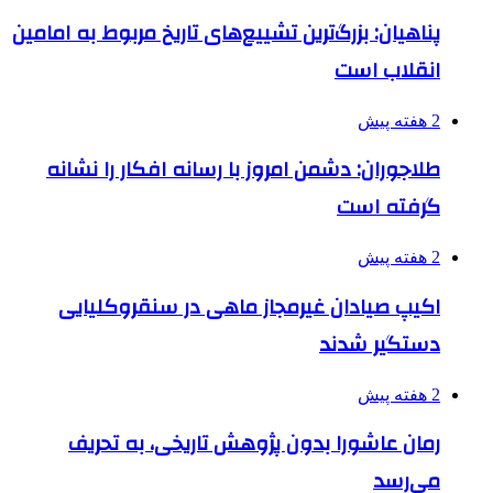
پناهیان: بزرگ‌ترین تشییع‌های تاریخ مربوط به امامین
انقلاب است
2 هفته پیش
طلاجوران: دشمن امروز با رسانه افکار را نشانه
گرفته است
2 هفته پیش
اکیپ صیادان غیرمجاز ماهی در سنقروکلیایی
دستگیر شدند
2 هفته پیش
رمان عاشورا بدون پژوهش تاریخی، به تحریف
می‌رسد