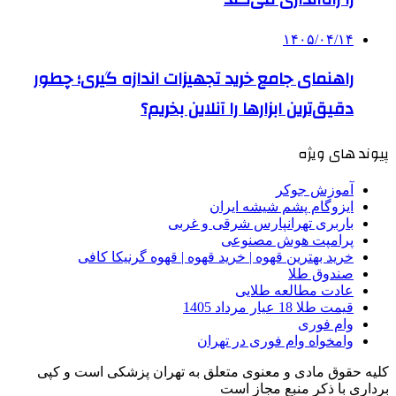
۱۴۰۵/۰۴/۱۴
راهنمای جامع خرید تجهیزات اندازه گیری؛ چطور
دقیق‌ترین ابزارها را آنلاین بخریم؟
پیوند های ویژه
آموزش جوکر
ایزوگام پشم شیشه ایران
باربری تهرانپارس شرقی و غربی
پرامپت هوش مصنوعی
خرید بهترین قهوه | خرید قهوه | قهوه گرنیکا کافی
صندوق طلا
عادت مطالعه طلایی
قیمت طلا 18 عیار مرداد 1405
وام فوری
وامخواه وام فوری در تهران
کلیه حقوق مادی و معنوی متعلق به تهران پزشکی است و کپی
برداری با ذکر منبع مجاز است