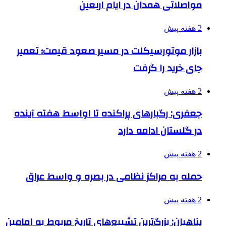
مواصلاتی همدان در ایام اربعین
2 هفته پیش
بازار موتورسیکلت در مسیر صعود قیمت؛ تعمیر
جای خرید را گرفت
2 هفته پیش
جعفری: رگبارهای پراکنده تا اواسط هفته آینده
در گلستان ادامه دارد
2 هفته پیش
حمله به مراکز نظامی در بصره و واسط عراق
2 هفته پیش
پناهیان: بزرگ‌ترین تشییع‌های تاریخ مربوط به امامین