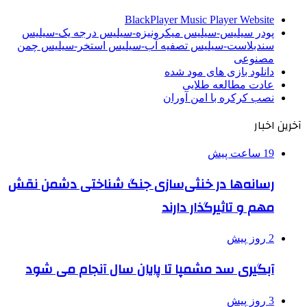
BlackPlayer Music Player Website
پودر سیلیس-سیلیس میکرونیزه-سیلیس درجه یک-سیلیس
سندبلاست-سیلیس تصفیه آب-سیلیس استخر-سیلیس چمن
مصنوعی
دانلود بازی های مود شده
عادت مطالعه طلایی
نصب کرکره با امن آوران
آخرین اخبار
19 ساعت پیش
رسانه‌ها در خنثی‌سازی جنگ شناختی دشمن نقش‌
مهم و تاثیرگذار دارند
2 روز پیش
آبگیری سد مشمپا تا پایان سال آنجام می شود
3 روز پیش