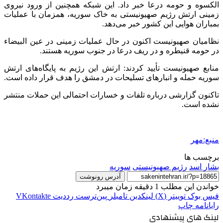
الکسوه
و حومه
درعا
خبر داد. این شبکه همچنین از ورود نیروی
زمینی ارتش رژیم صهیونیستی به خاک سوریه، همزمان با عملیات
بمباران هوایی این کشور خبر می‌دهد.
نظامیان صهیونیست اکنون در حال عملیات زمینی در عین
البیضاء
در حومه
قنیطره
و در
ریف
درعا
در جنوب سوریه هستند.
منابع صهیونیست تأیید کردند: ارتش این رژیم به پایگاه‌های ارتش
سوریه حمله و انبارهای تسلیحات در دمشق را هدف قرار داده است.
تاکنون گزارشی درباره تلفات و خسارات احتمالی این حملات منتشر
نشده است.
منبع:مهر
برچسب ها
بشار اسد
رژیم صهیونیستی
سوریه
آدرس رونوشت
خواندن این مطلب 1 دقیقه زمان میبرد
فیس بوک
توییتر (X)
لینکدین
‫تامبلر
‫پین‌ترست
‫رددیت
‫VKontakte
رایانامه
چاپ
لینک های پیشنهادی