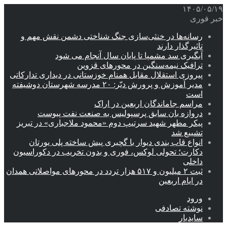
۱۴۰۵/۰۵/۱۹
خبر فوری
رسانه‌ها در خنثی‌سازی جنگ شناختی دشمن نقش‌ مهم و
تاثیرگذار دارند
آبگیری سد مشمپا تا پایان سال آنجام می شود
ترافیک نیمه‌سنگین در محورهای قزوین
پیروزی استقلال مقابل همنام خوزستانی در دیداری تدارکاتی
مدیر آموزش و پرورش دیّر: ۲۰ مدرسه شهرستان دوشیفته
است
مراسم جاماندگان اربعین در اراک
دروازه بان سابق پرسپولیس به صنعت نفت پیوست
پیکر مطهر شهید سرتیپ دوم «محمود ملاجباری» در تبریز
تشییع شد
انواع قاب بندی دیوار با گچبری پیش ساخته پلی یورتان
دکارت؛ تحولی لوکس، فوری و بدون تخریب در دکوراسیون
داخلی
ثبت ۲ میلیون و ۵۱۷ هزار تردد در محورهای مواصلاتی همدان
در ایام اربعین
ورود
نوشته تصادفی
سایدبار