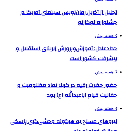
تجلیل از آخرین رمان‌نویس سینمای آمریکا در
جشنواره لوکارنو
3 هفته پیش
حدادعادل: آموزش‌وپرورش زیربنای استقلال و
پیشرفت کشور است
3 هفته پیش
حضور حضرت رقیه در کربلا نماد مظلومیت و
حقانیت قیام اباعبدالله (ع) بود
3 هفته پیش
نیروهای مسلح به هرگونه وحشی‌گری پاسخی