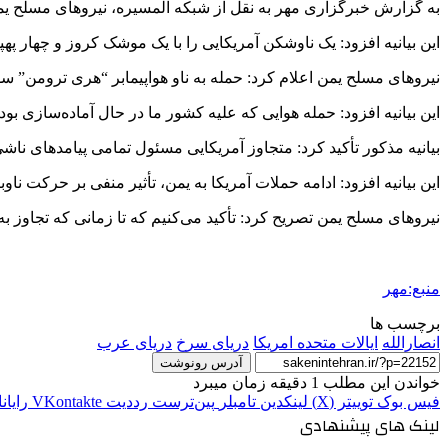
به گزارش خبرگزاری مهر به نقل از شبکه المسیره، نیروهای مسلح یمن د
این بیانیه افزود: یک ناوشکن آمریکایی را با یک موشک کروز و چهار پهپ
نیروهای مسلح یمن اعلام کرد: حمله به ناو هواپیمابر “هری ترومن” سومین حمله طی ۸
این بیانیه افزود: حمله هوایی که علیه کشور ما در حال آماده‌سازی ب
بیانیه مذکور تأکید کرد: متجاوز آمریکایی مسئول تمامی پیامدهای نا
این بیانیه افزود: ادامه حملات آمریکا به یمن، تأثیر منفی بر حرکت ناو
نیروهای مسلح یمن تصریح کرد: تأکید می‌کنیم که تا زمانی که تجاوز
منبع:مهر
برچسب ها
انصارالله
ایالات متحده امریکا
دریای سرخ
دریای عرب
آدرس رونوشت
خواندن این مطلب 1 دقیقه زمان میبرد
فیس بوک
توییتر (X)
لینکدین
‫تامبلر
‫پین‌ترست
‫رددیت
‫VKontakte
رایان
لینک های پیشنهادی