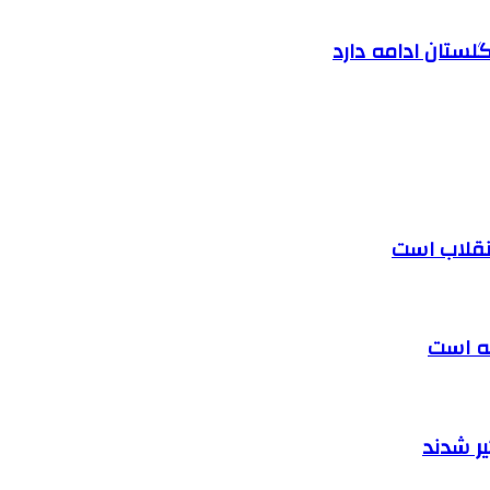
لستان ادامه دارد
 انقلاب است
ته است
ر شدند