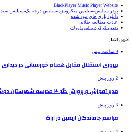
BlackPlayer Music Player Website
پودر سیلیس-سیلیس میکرونیزه-سیلیس درجه یک-سیلیس سن
دانلود بازی های مود شده
عادت مطالعه طلایی
نصب کرکره با امن آوران
آخرین اخبار
9 ساعت پیش
پیروزی استقلال مقابل همنام خوزستانی در دیداری ت
2 روز پیش
مدیر آموزش و پرورش دیّر: ۲۰ مدرسه شهرستان دوشیفته است
3 روز پیش
مراسم جاماندگان اربعین در اراک
4 روز پیش