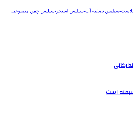
دبلاست-سیلیس تصفیه آب-سیلیس استخر-سیلیس چمن مصنوعی
دارکاتی