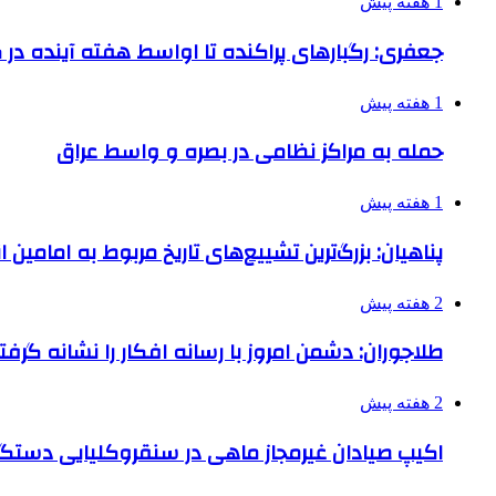
1 هفته پیش
جعفری: رگبارهای پراکنده تا اواسط هفته آینده در گ
1 هفته پیش
حمله به مراکز نظامی در بصره و واسط عراق
1 هفته پیش
پناهیان: بزرگ‌ترین تشییع‌های تاریخ مربوط به امامین
2 هفته پیش
طلاجوران: دشمن امروز با رسانه افکار را نشانه گرف
2 هفته پیش
اکیپ صیادان غیرمجاز ماهی در سنقروکلیایی دستگی