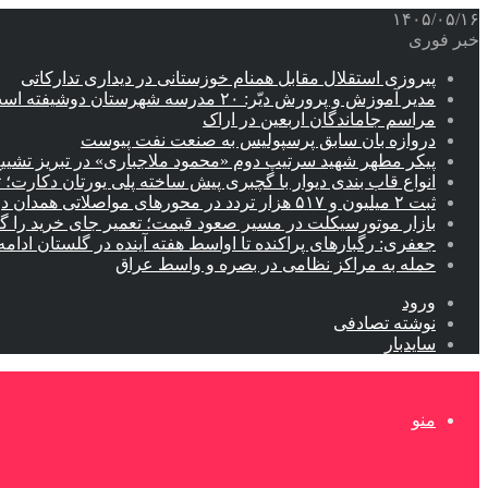
۱۴۰۵/۰۵/۱۶
خبر فوری
پیروزی استقلال مقابل همنام خوزستانی در دیداری تدارکاتی
مدیر آموزش و پرورش دیّر: ۲۰ مدرسه شهرستان دوشیفته است
مراسم جاماندگان اربعین در اراک
دروازه بان سابق پرسپولیس به صنعت نفت پیوست
پیکر مطهر شهید سرتیپ دوم «محمود ملاجباری» در تبریز تشیی
انواع قاب بندی دیوار با گچبری پیش ساخته پلی یورتان دکارت
ثبت ۲ میلیون و ۵۱۷ هزار تردد در محورهای مواصلاتی همدان در ایام اربعین
بازار موتورسیکلت در مسیر صعود قیمت؛ تعمیر جای خرید را 
جعفری: رگبارهای پراکنده تا اواسط هفته آینده در گلستان ادامه 
حمله به مراکز نظامی در بصره و واسط عراق
ورود
نوشته تصادفی
سایدبار
منو