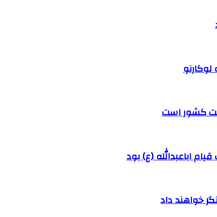
 لوکارنو
رفت کشور است
ام اباعبدالله (ع) بود
ر خواهند داد