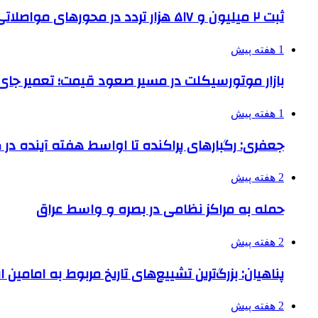
ثبت ۲ میلیون و ۵۱۷ هزار تردد در محورهای مواصلاتی همدان در ایام اربعین
1 هفته پیش
بازار موتورسیکلت در مسیر صعود قیمت؛ تعمیر جای 
1 هفته پیش
جعفری: رگبارهای پراکنده تا اواسط هفته آینده در گ
2 هفته پیش
حمله به مراکز نظامی در بصره و واسط عراق
2 هفته پیش
پناهیان: بزرگ‌ترین تشییع‌های تاریخ مربوط به امامین
2 هفته پیش