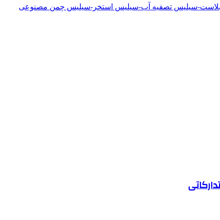
دبلاست-سیلیس تصفیه آب-سیلیس استخر-سیلیس چمن مصنوعی
دارکاتی