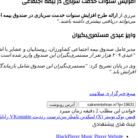
افزایش سنوات خدمت سربازی در بیمه اجتماعی
مرزی از
ارائه طرح افزایش سنوات خدمت سربازی در صندوق بیمه ا
می‌توانند دریافتی بیشتری داشته باشند.”
واریز عیدی مستمری‌بگیران
مدیرعامل صندوق بیمه اجتماعی کشاورزان، روستاییان و عشایر با اش
“عیدی ۲۰۹ هزار نفر از مستمری‌بگیران این صندوق واریز شده است. در مجموع، مبلغ ۳,۱۲۰ میلیارد ریال به حساب این افراد پرداخت شد.”
وی در پایان تصریح کرد:
“مستمری‌بگیران این صندوق شامل بازماندگان
افزایش یابد.”
منبع:خبرگزاری سلامت
آدرس رونوشت
خواندن این مطلب 2 دقیقه زمان میبرد
فیس بوک
توییتر (X)
لینکدین
‫تامبلر
‫پین‌ترست
‫رددیت
‫VKontakte
رایان
لینک های پیشنهادی
BlackPlayer Music Player Website