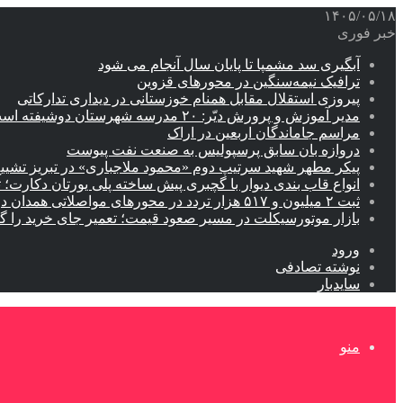
۱۴۰۵/۰۵/۱۸
خبر فوری
آبگیری سد مشمپا تا پایان سال آنجام می شود
ترافیک نیمه‌سنگین در محورهای قزوین
پیروزی استقلال مقابل همنام خوزستانی در دیداری تدارکاتی
مدیر آموزش و پرورش دیّر: ۲۰ مدرسه شهرستان دوشیفته است
مراسم جاماندگان اربعین در اراک
دروازه بان سابق پرسپولیس به صنعت نفت پیوست
پیکر مطهر شهید سرتیپ دوم «محمود ملاجباری» در تبریز تشیی
انواع قاب بندی دیوار با گچبری پیش ساخته پلی یورتان دکارت
ثبت ۲ میلیون و ۵۱۷ هزار تردد در محورهای مواصلاتی همدان در ایام اربعین
بازار موتورسیکلت در مسیر صعود قیمت؛ تعمیر جای خرید را 
ورود
نوشته تصادفی
سایدبار
منو