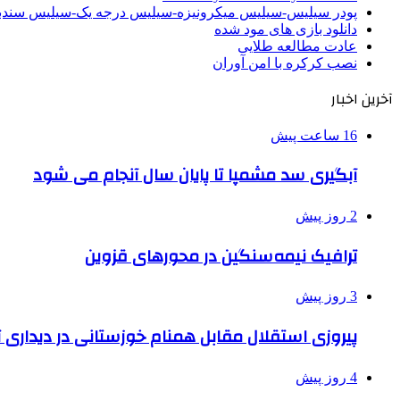
پودر سیلیس-سیلیس میکرونیزه-سیلیس درجه یک-سیلیس سن
دانلود بازی های مود شده
عادت مطالعه طلایی
نصب کرکره با امن آوران
آخرین اخبار
16 ساعت پیش
آبگیری سد مشمپا تا پایان سال آنجام می شود
2 روز پیش
ترافیک نیمه‌سنگین در محورهای قزوین
3 روز پیش
پیروزی استقلال مقابل همنام خوزستانی در دیداری ت
4 روز پیش