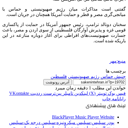
گفتنی است مذاکرات میان رژیم صهیونیستی و حماس با
میانجی‌گری مصر و قطر و حمایت آمریکا همچنان در جریان است.
سخنان دونالد ترامپ، رئیس جمهور آمریکا در حمایت از پاکسازی
قومی غزه و پذیرش آوارگان فلسطینی از سوی اردن و مصر، باعث
جسارت صهیونیست‌های افراطی برای آغاز دوباره منازعه در این
باریکه شده است.
منبع:مهر
برچسب ها
جنبش حماس
رژیم صهیونیستی
فلسطین
آدرس رونوشت
خواندن این مطلب 1 دقیقه زمان میبرد
فیس بوک
توییتر (X)
لینکدین
‫تامبلر
‫پین‌ترست
‫رددیت
‫VKontakte
رایانامه
چاپ
لینک های پیشنهادی
BlackPlayer Music Player Website
پودر سیلیس-سیلیس میکرونیزه-سیلیس درجه یک-سیلیس
سندبلاست-سیلیس تصفیه آب-سیلیس استخر-سیلیس چمن