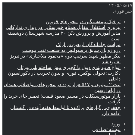
۱۴۰۵/۰۵/۱۷
خبر فوری
ترافیک نیمه‌سنگین در محورهای قزوین
پیروزی استقلال مقابل همنام خوزستانی در دیداری تدارکاتی
مدیر آموزش و پرورش دیّر: ۲۰ مدرسه شهرستان دوشیفته
است
مراسم جاماندگان اربعین در اراک
دروازه بان سابق پرسپولیس به صنعت نفت پیوست
پیکر مطهر شهید سرتیپ دوم «محمود ملاجباری» در تبریز
تشییع شد
انواع قاب بندی دیوار با گچبری پیش ساخته پلی یورتان
دکارت؛ تحولی لوکس، فوری و بدون تخریب در دکوراسیون
داخلی
ثبت ۲ میلیون و ۵۱۷ هزار تردد در محورهای مواصلاتی همدان
در ایام اربعین
بازار موتورسیکلت در مسیر صعود قیمت؛ تعمیر جای خرید را
گرفت
جعفری: رگبارهای پراکنده تا اواسط هفته آینده در گلستان
ادامه دارد
ورود
نوشته تصادفی