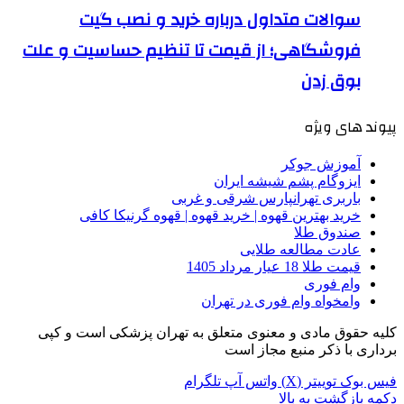
سوالات متداول درباره خرید و نصب گیت
فروشگاهی؛ از قیمت تا تنظیم حساسیت و علت
بوق زدن
پیوند های ویژه
آموزش جوکر
ایزوگام پشم شیشه ایران
باربری تهرانپارس شرقی و غربی
خرید بهترین قهوه | خرید قهوه | قهوه گرنیکا کافی
صندوق طلا
عادت مطالعه طلایی
قیمت طلا 18 عیار مرداد 1405
وام فوری
وامخواه وام فوری در تهران
کلیه حقوق مادی و معنوی متعلق به تهران پزشکی است و کپی
برداری با ذکر منبع مجاز است
فیس بوک
توییتر (X)
واتس آپ
تلگرام
دکمه بازگشت به بالا