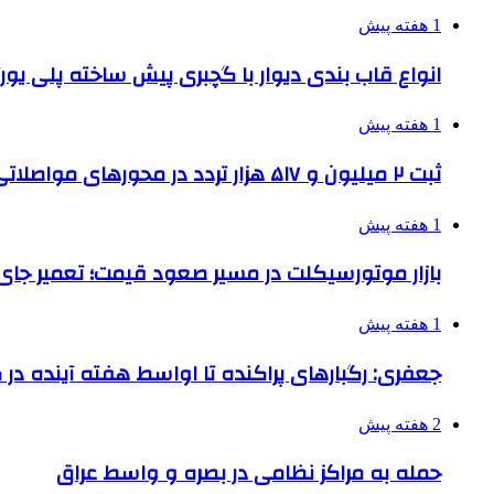
1 هفته پیش
انواع قاب بندی دیوار با گچبری پیش ساخته پلی یو
1 هفته پیش
ثبت ۲ میلیون و ۵۱۷ هزار تردد در محورهای مواصلاتی همدان در ایام اربعین
1 هفته پیش
بازار موتورسیکلت در مسیر صعود قیمت؛ تعمیر جای 
1 هفته پیش
جعفری: رگبارهای پراکنده تا اواسط هفته آینده در گ
2 هفته پیش
حمله به مراکز نظامی در بصره و واسط عراق