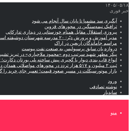
۱۴۰۵/۰۵/۱۸
خبر فوری
آبگیری سد مشمپا تا پایان سال آنجام می شود
ترافیک نیمه‌سنگین در محورهای قزوین
پیروزی استقلال مقابل همنام خوزستانی در دیداری تدارکاتی
مدیر آموزش و پرورش دیّر: ۲۰ مدرسه شهرستان دوشیفته است
مراسم جاماندگان اربعین در اراک
دروازه بان سابق پرسپولیس به صنعت نفت پیوست
پیکر مطهر شهید سرتیپ دوم «محمود ملاجباری» در تبریز تشیی
انواع قاب بندی دیوار با گچبری پیش ساخته پلی یورتان دکارت
ثبت ۲ میلیون و ۵۱۷ هزار تردد در محورهای مواصلاتی همدان در ایام اربعین
بازار موتورسیکلت در مسیر صعود قیمت؛ تعمیر جای خرید را 
ورود
نوشته تصادفی
سایدبار
منو