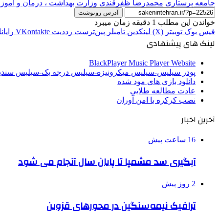
جامعه پرستاری
محمدرضا ظفرقندی
وزارت بهداشت ، درمان و آمو
آدرس رونوشت
خواندن این مطلب 1 دقیقه زمان میبرد
فیس بوک
توییتر (X)
لینکدین
‫تامبلر
‫پین‌ترست
‫رددیت
‫VKontakte
رایان
لینک های پیشنهادی
BlackPlayer Music Player Website
پودر سیلیس-سیلیس میکرونیزه-سیلیس درجه یک-سیلیس سن
دانلود بازی های مود شده
عادت مطالعه طلایی
نصب کرکره با امن آوران
آخرین اخبار
16 ساعت پیش
آبگیری سد مشمپا تا پایان سال آنجام می شود
2 روز پیش
ترافیک نیمه‌سنگین در محورهای قزوین