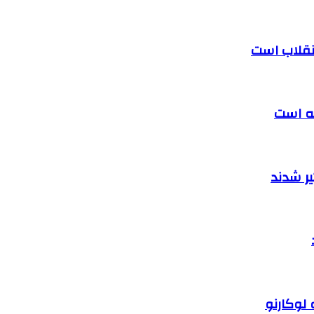
 انقلاب است
ته است
ر شدند
 لوکارنو