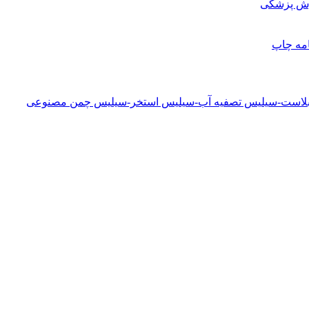
زش پزشکی
امه
چاپ
دبلاست-سیلیس تصفیه آب-سیلیس استخر-سیلیس چمن مصنوعی