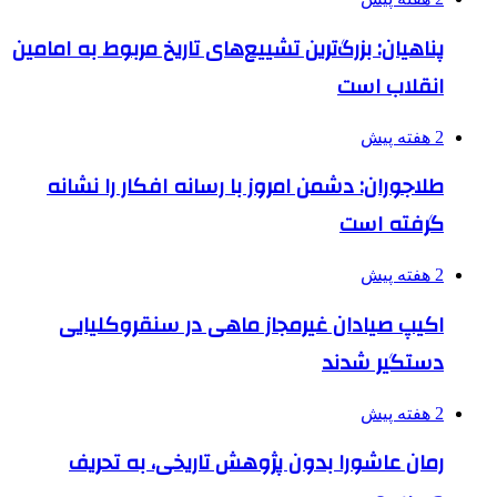
پناهیان: بزرگ‌ترین تشییع‌های تاریخ مربوط به امامین
انقلاب است
2 هفته پیش
طلاجوران: دشمن امروز با رسانه افکار را نشانه
گرفته است
2 هفته پیش
اکیپ صیادان غیرمجاز ماهی در سنقروکلیایی
دستگیر شدند
2 هفته پیش
رمان عاشورا بدون پژوهش تاریخی، به تحریف