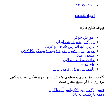
۱۴۰۵/۰۴/۰۵
اخبار هفته
پیوند های ویژه
آموزش جوکر
ایزوگام پشم شیشه ایران
باربری تهرانپارس شرقی و غربی
خرید بهترین قهوه | خرید قهوه | قهوه گرنیکا کافی
صندوق طلا
عادت مطالعه طلایی
وام فوری
وامخواه وام فوری در تهران
کلیه حقوق مادی و معنوی متعلق به تهران پزشکی است و کپی
برداری با ذکر منبع مجاز است
فیس بوک
توییتر (X)
واتس آپ
تلگرام
دکمه بازگشت به بالا