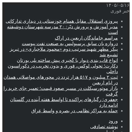
۱۴۰۵/۰۵/۱۶
خبر فوری
پیروزی استقلال مقابل همنام خوزستانی در دیداری تدارکاتی
مدیر آموزش و پرورش دیّر: ۲۰ مدرسه شهرستان دوشیفته
است
مراسم جاماندگان اربعین در اراک
دروازه بان سابق پرسپولیس به صنعت نفت پیوست
پیکر مطهر شهید سرتیپ دوم «محمود ملاجباری» در تبریز
تشییع شد
انواع قاب بندی دیوار با گچبری پیش ساخته پلی یورتان
دکارت؛ تحولی لوکس، فوری و بدون تخریب در دکوراسیون
داخلی
ثبت ۲ میلیون و ۵۱۷ هزار تردد در محورهای مواصلاتی همدان
در ایام اربعین
بازار موتورسیکلت در مسیر صعود قیمت؛ تعمیر جای خرید را
گرفت
جعفری: رگبارهای پراکنده تا اواسط هفته آینده در گلستان
ادامه دارد
حمله به مراکز نظامی در بصره و واسط عراق
ورود
نوشته تصادفی