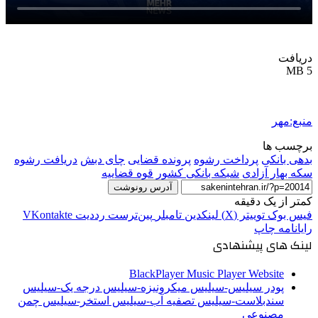
دریافت
5 MB
منبع:مهر
برچسب ها
بدهی بانکی
پرداخت رشوه
پرونده قضایی
چای دبش
دریافت رشوه
سکه بهار آزادی
شبکه بانکی کشور
قوه قضاییه
آدرس رونوشت
کمتر از یک دقیقه
فیس بوک
توییتر (X)
لینکدین
‫تامبلر
‫پین‌ترست
‫رددیت
‫VKontakte
رایانامه
چاپ
لینک های پیشنهادی
BlackPlayer Music Player Website
پودر سیلیس-سیلیس میکرونیزه-سیلیس درجه یک-سیلیس
سندبلاست-سیلیس تصفیه آب-سیلیس استخر-سیلیس چمن
مصنوعی