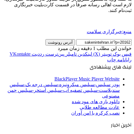
لازم است اهالی رسانه صرفاً در قسمت کارت‌بلیت خبرنگاری
ثبت‌نام کنند.
منبع:خبرگزاری سلامت
آدرس رونوشت
خواندن این مطلب 1 دقیقه زمان میبرد
فیس بوک
توییتر (X)
لینکدین
‫تامبلر
‫پین‌ترست
‫رددیت
‫VKontakte
رایانامه
چاپ
لینک های پیشنهادی
BlackPlayer Music Player Website
پودر سیلیس-سیلیس میکرونیزه-سیلیس درجه یک-سیلیس
سندبلاست-سیلیس تصفیه آب-سیلیس استخر-سیلیس چمن
مصنوعی
دانلود بازی های مود شده
عادت مطالعه طلایی
نصب کرکره با امن آوران
آخرین اخبار