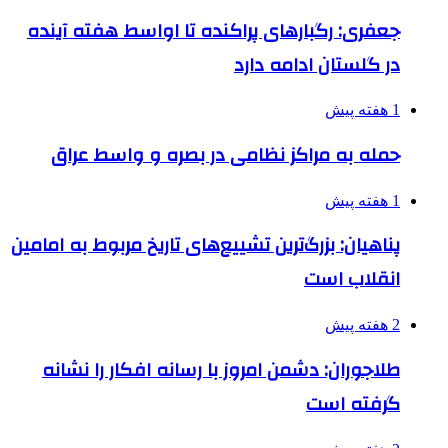
جعفری: رگبارهای پراکنده تا اواسط هفته آینده
در گلستان ادامه دارد
1 هفته پیش
حمله به مراکز نظامی در بصره و واسط عراق
1 هفته پیش
پناهیان: بزرگ‌ترین تشییع‌های تاریخ مربوط به امامین
انقلاب است
2 هفته پیش
طلاجوران: دشمن امروز با رسانه افکار را نشانه
گرفته است