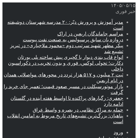
۱۴۰۵/۰۵/۱۵
خبر فوری
مدیر آموزش و پرورش دیّر: ۲۰ مدرسه شهرستان دوشیفته
است
مراسم جاماندگان اربعین در اراک
دروازه بان سابق پرسپولیس به صنعت نفت پیوست
پیکر مطهر شهید سرتیپ دوم «محمود ملاجباری» در تبریز
تشییع شد
انواع قاب بندی دیوار با گچبری پیش ساخته پلی یورتان
دکارت؛ تحولی لوکس، فوری و بدون تخریب در دکوراسیون
داخلی
ثبت ۲ میلیون و ۵۱۷ هزار تردد در محورهای مواصلاتی همدان
در ایام اربعین
بازار موتورسیکلت در مسیر صعود قیمت؛ تعمیر جای خرید را
گرفت
جعفری: رگبارهای پراکنده تا اواسط هفته آینده در گلستان
ادامه دارد
حمله به مراکز نظامی در بصره و واسط عراق
پناهیان: بزرگ‌ترین تشییع‌های تاریخ مربوط به امامین انقلاب
است
ورود