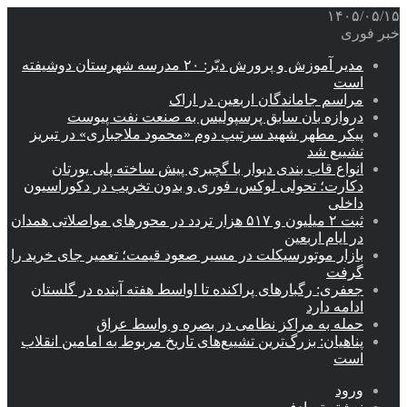
۱۴۰۵/۰۵/۱۵
خبر فوری
مدیر آموزش و پرورش دیّر: ۲۰ مدرسه شهرستان دوشیفته
است
مراسم جاماندگان اربعین در اراک
دروازه بان سابق پرسپولیس به صنعت نفت پیوست
پیکر مطهر شهید سرتیپ دوم «محمود ملاجباری» در تبریز
تشییع شد
انواع قاب بندی دیوار با گچبری پیش ساخته پلی یورتان
دکارت؛ تحولی لوکس، فوری و بدون تخریب در دکوراسیون
داخلی
ثبت ۲ میلیون و ۵۱۷ هزار تردد در محورهای مواصلاتی همدان
در ایام اربعین
بازار موتورسیکلت در مسیر صعود قیمت؛ تعمیر جای خرید را
گرفت
جعفری: رگبارهای پراکنده تا اواسط هفته آینده در گلستان
ادامه دارد
حمله به مراکز نظامی در بصره و واسط عراق
پناهیان: بزرگ‌ترین تشییع‌های تاریخ مربوط به امامین انقلاب
است
ورود