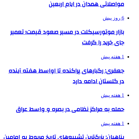
مواصلاتی همدان در ایام اربعین
6 روز پیش
بازار موتورسیکلت در مسیر صعود قیمت؛ تعمیر
جای خرید را گرفت
1 هفته پیش
جعفری: رگبارهای پراکنده تا اواسط هفته آینده
در گلستان ادامه دارد
1 هفته پیش
حمله به مراکز نظامی در بصره و واسط عراق
1 هفته پیش
پناهیان: بزرگ‌ترین تشییع‌های تاریخ مربوط به امامین