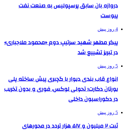
دروازه بان سابق پرسپولیس به صنعت نفت
پیوست
4 روز پیش
پیکر مطهر شهید سرتیپ دوم «محمود ملاجباری»
در تبریز تشییع شد
5 روز پیش
انواع قاب بندی دیوار با گچبری پیش ساخته پلی
یورتان دکارت؛ تحولی لوکس، فوری و بدون تخریب
در دکوراسیون داخلی
5 روز پیش
ثبت ۲ میلیون و ۵۱۷ هزار تردد در محورهای