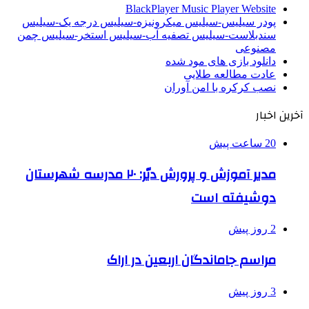
BlackPlayer Music Player Website
پودر سیلیس-سیلیس میکرونیزه-سیلیس درجه یک-سیلیس
سندبلاست-سیلیس تصفیه آب-سیلیس استخر-سیلیس چمن
مصنوعی
دانلود بازی های مود شده
عادت مطالعه طلایی
نصب کرکره با امن آوران
آخرین اخبار
20 ساعت پیش
مدیر آموزش و پرورش دیّر: ۲۰ مدرسه شهرستان
دوشیفته است
2 روز پیش
مراسم جاماندگان اربعین در اراک
3 روز پیش