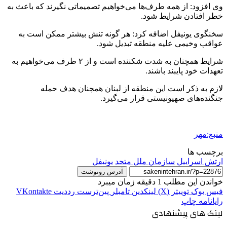
وی افزود: از همه طرف‌ها می‌خواهیم تصمیماتی نگیرند که باعث به
خطر افتادن شرایط شود.
سخنگوی
یونیفل
اضافه کرد: هر گونه تنش بیشتر ممکن است به
عواقب وخیمی علیه منطقه تبدیل شود.
شرایط همچنان به شدت شکننده است و از ۲ طرف می‌خواهیم به
تعهدات خود پایبند باشند.
لازم به ذکر است این منطقه از لبنان همچنان هدف حمله
جنگنده‌های صهیونیستی قرار می‌گیرد.
منبع:مهر
برچسب ها
ارتش اسراییل
سازمان ملل متحد
یونیفل
آدرس رونوشت
خواندن این مطلب 1 دقیقه زمان میبرد
فیس بوک
توییتر (X)
لینکدین
‫تامبلر
‫پین‌ترست
‫رددیت
‫VKontakte
رایانامه
چاپ
لینک های پیشنهادی