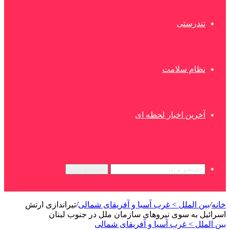
تندرستی
نظام سلامت
آخرین اخبار لحظه ای
جستجو برای
خانه
/
بین الملل > غرب آسیا و آفریقای شمالی
/
تیراندازی ارتش
اسرائیل به سوی نیروهای سازمان ملل در جنوب لبنان
بین الملل > غرب آسیا و آفریقای شمالی