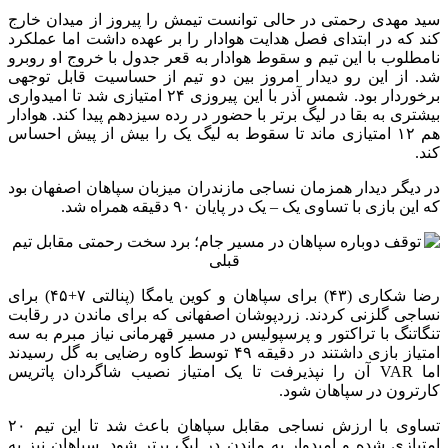
سید مهدی رحمتی در حالی توانست تیمش را پیروز از میدان خارج
کند که در ابتدای فصل هدایت هوادار را بر عهده داشت اما عملکرد
نامطلوب با این تیم و سقوط هوادار به قعر جدول با خروج او روبرو
شد. از این رو دیدار امروز بین دو تیم از حساسیت قابل توجهی
برخوردار بود. شمس آذر با این پیروزی ۲۴ امتیازی شد تا امیدواری
بیشتری به بقا در لیگ برتر با حضور در رده سیزدهم پیدا کند. هوادار
هم ۱۲ امتیازی ماند تا سقوط به لیگ یک را بیش از پیش احساس
کند.
در دیگر دیدار همزمان نساجی مازندران میزبان سپاهان اصفهان بود
که این بازی با تساوی یک – یک در پایان ۹۰ دقیقه همراه شد.
رضا شکاری (۴۳) برای سپاهان و کوین یامگا (پنالتی ۷+۴۵) برای
نساجی گلزنی کردند. زردپوشان اصفهانی که برای ماندن در رقابت
تنگاتنگ با تراکتور و پرسپولیس در مسیر قهرمانی نیاز مبرم به سه
امتیاز بازی داشتند در دقیقه ۴۹ توسط کاوه رضایی به گل رسیدند
اما VAR آن را نپذیرفت تا یک امتیاز نصیب شاگردان پاتریس
کارترون در سپاهان شود.
تساوی با ارزش نساجی مقابل سپاهان باعث شد تا این تیم ۲۰
امتیازی شده و امیدوار به ماندن در لیگ برتر شود. سپاهان نیز به