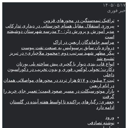
۱۴۰۵/۰۵/۱۷
خبر فوری
ترافیک نیمه‌سنگین در محورهای قزوین
پیروزی استقلال مقابل همنام خوزستانی در دیداری تدارکاتی
مدیر آموزش و پرورش دیّر: ۲۰ مدرسه شهرستان دوشیفته
است
مراسم جاماندگان اربعین در اراک
دروازه بان سابق پرسپولیس به صنعت نفت پیوست
پیکر مطهر شهید سرتیپ دوم «محمود ملاجباری» در تبریز
تشییع شد
انواع قاب بندی دیوار با گچبری پیش ساخته پلی یورتان
دکارت؛ تحولی لوکس، فوری و بدون تخریب در دکوراسیون
داخلی
ثبت ۲ میلیون و ۵۱۷ هزار تردد در محورهای مواصلاتی همدان
در ایام اربعین
بازار موتورسیکلت در مسیر صعود قیمت؛ تعمیر جای خرید را
گرفت
جعفری: رگبارهای پراکنده تا اواسط هفته آینده در گلستان
ادامه دارد
ورود
نوشته تصادفی