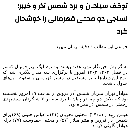
توقف سپاهان و برد شمس آذر و خیبر؛
نساجی دو مدعی قهرمانی را خوشحال
کرد
خواندن این مطلب 2 دقیقه زمان میبرد
به گزارش خبرنگار مهر، هفته بیست و سوم لیگ برتر فوتبال کشور
در فصل ۱۴۰۴-۱۴۰۳ امروز با برگزاری سه دیدار پیگیری شد که
نتایج این دیدارها تأثیر مستقیم در مسیر قهرمانی و سقوط تیم‌های
جدول داشت.
هوادار تهران میزبان شمس آذر قزوین از ساعت ۱۹ امروز پنجشنبه
بود که تلاش دو تیم در پایان با برد سه بر ۲ شاگردان سیدمهدی
رحمتی در شمس آذر همراه بود.
هومن ربیع زاده (۲۷)، مجتبی فخریان (۳۱) و عباس حبیبی (۶۹) برای
شمس آذر قزوین و متئو میلار (۵۷) و مجتبی حقدوست (۷۷) برای
هوادار گلزنی کردند.