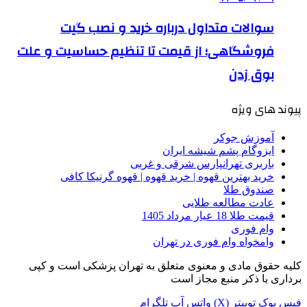
سوالات متداول درباره خرید و نصب گیت
فروشگاهی؛ از قیمت تا تنظیم حساسیت و علت
بوق زدن
پیوند های ویژه
آموزش جوکر
ایزوگام پشم شیشه ایران
باربری تهرانپارس شرقی و غربی
خرید بهترین قهوه | خرید قهوه | قهوه گرنیکا کافی
صندوق طلا
عادت مطالعه طلایی
قیمت طلا 18 عیار مرداد 1405
وام فوری
وامخواه وام فوری در تهران
کلیه حقوق مادی و معنوی متعلق به تهران پزشکی است و کپی
برداری با ذکر منبع مجاز است
فیس بوک
توییتر (X)
واتس آپ
تلگرام