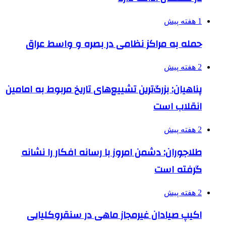
1 هفته پیش
حمله به مراکز نظامی در بصره و واسط عراق
2 هفته پیش
پناهیان: بزرگ‌ترین تشییع‌های تاریخ مربوط به امامین
انقلاب است
2 هفته پیش
طلاجوران: دشمن امروز با رسانه افکار را نشانه
گرفته است
2 هفته پیش
اکیپ صیادان غیرمجاز ماهی در سنقروکلیایی