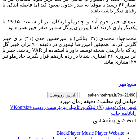
امتیاز ۴۶ رسید تا موقتا به صدر جدول صعود کند اما فاصله اندکی با
رقبای دیگر داشته باشد.
تیم‌های خیبر خرم آباد و چادرملو اردکان نیز از ساعت ۱۹:۱۵ با
یکدیگر بازی کردند که با پیروزی پرگل سه بر صفر خیبر همراه بود.
محمدجواد محمدی (۳۷- پنالتی) و امیرحسین جدی (۴۱) برای خیبر
گلزنی کردند. همچنین امیررضا تیموری در دقیقه ۹۰ برای خیبر گل
زد که با بازبینی صحنه توسط داور با استفاده از VAR رد شد. خیبر با
این پیروزی ۲۶ امتیازی شد تا در رده یازدهم قرار بگیرد. چادرملو نیز
۲۷ امتیازی ماند.
منبع:مهر
آدرس رونوشت
خواندن این مطلب 2 دقیقه زمان میبرد
فیس بوک
توییتر (X)
لینکدین
‫تامبلر
‫پین‌ترست
‫رددیت
‫VKontakte
رایانامه
چاپ
لینک های پیشنهادی
BlackPlayer Music Player Website
پودر سیلیس-سیلیس میکرونیزه-سیلیس درجه یک-سیلیس