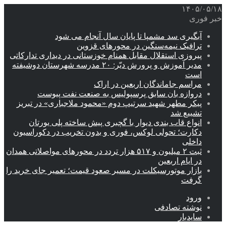
۱۴۰۵/۰۵/۱۸
خبر فوری
آبگیری سد مشمپا تا پایان سال آنجام می شود
ترافیک نیمه‌سنگین در محورهای قزوین
پیروزی استقلال مقابل همنام خوزستانی در دیداری تدارکاتی
مدیر آموزش و پرورش دیّر: ۲۰ مدرسه شهرستان دوشیفته
است
مراسم جاماندگان اربعین در اراک
دروازه بان سابق پرسپولیس به صنعت نفت پیوست
پیکر مطهر شهید سرتیپ دوم «محمود ملاجباری» در تبریز
تشییع شد
انواع قاب بندی دیوار با گچبری پیش ساخته پلی یورتان
دکارت؛ تحولی لوکس، فوری و بدون تخریب در دکوراسیون
داخلی
ثبت ۲ میلیون و ۵۱۷ هزار تردد در محورهای مواصلاتی همدان
در ایام اربعین
بازار موتورسیکلت در مسیر صعود قیمت؛ تعمیر جای خرید را
گرفت
ورود
نوشته تصادفی
سایدبار