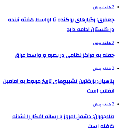
2 هفته پیش
جعفری: رگبارهای پراکنده تا اواسط هفته آینده
در گلستان ادامه دارد
2 هفته پیش
حمله به مراکز نظامی در بصره و واسط عراق
2 هفته پیش
پناهیان: بزرگ‌ترین تشییع‌های تاریخ مربوط به امامین
انقلاب است
2 هفته پیش
طلاجوران: دشمن امروز با رسانه افکار را نشانه
گرفته است