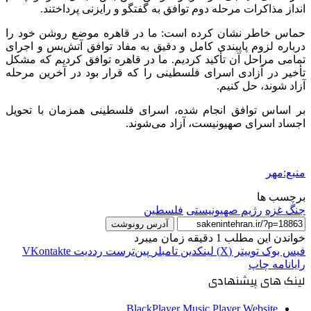
انداز
مذاکرات مرحله دوم توافق به گفتگو و رایزنی پرداختند.
حماس خاطر نشان کرده است: ما در قاهره موضع روشن خود را
درباره لزوم پایبندی کامل و دقیق به مفاد توافق آتش‌بس و اجرای
تمامی مراحل آن تأکید کردیم. ما در قاهره توافق کردیم که مشکل
تأخیر در آزادی اسرای فلسطینی را که قرار بود در آخرین مرحله
آزاد شوند، حل کنیم.
بر اساس توافق انجام شده، اسرای فلسطینی همزمان با تحویل
اجساد اسرای صهیونیست، آزاد می‌شوند.
منبع:مهر
برچسب ها
جنگ غزه
رژیم صهیونیستی
فلسطین
آدرس رونوشت
خواندن این مطلب 1 دقیقه زمان میبرد
فیس بوک
توییتر (X)
لینکدین
‫تامبلر
‫پین‌ترست
‫رددیت
‫VKontakte
رایانامه
چاپ
لینک های پیشنهادی
BlackPlayer Music Player Website