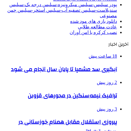
پودر سیلیس-سیلیس میکرونیزه-سیلیس درجه یک-سیلیس
سندبلاست-سیلیس تصفیه آب-سیلیس استخر-سیلیس چمن
مصنوعی
دانلود بازی های مود شده
عادت مطالعه طلایی
نصب کرکره با امن آوران
آخرین اخبار
18 ساعت پیش
آبگیری سد مشمپا تا پایان سال آنجام می شود
2 روز پیش
ترافیک نیمه‌سنگین در محورهای قزوین
3 روز پیش
پیروزی استقلال مقابل همنام خوزستانی در