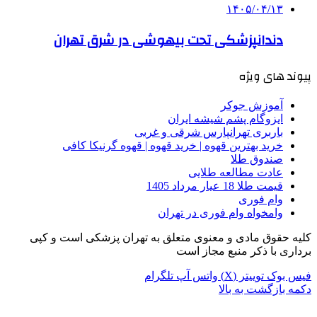
۱۴۰۵/۰۴/۱۳
دندانپزشکی تحت بیهوشی در شرق تهران
پیوند های ویژه
آموزش جوکر
ایزوگام پشم شیشه ایران
باربری تهرانپارس شرقی و غربی
خرید بهترین قهوه | خرید قهوه | قهوه گرنیکا کافی
صندوق طلا
عادت مطالعه طلایی
قیمت طلا 18 عیار مرداد 1405
وام فوری
وامخواه وام فوری در تهران
کلیه حقوق مادی و معنوی متعلق به تهران پزشکی است و کپی
برداری با ذکر منبع مجاز است
فیس بوک
توییتر (X)
واتس آپ
تلگرام
دکمه بازگشت به بالا