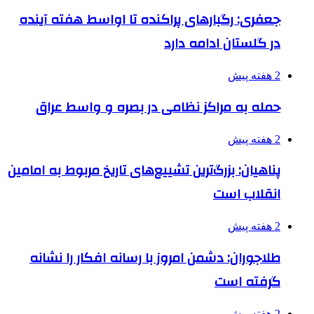
جعفری: رگبارهای پراکنده تا اواسط هفته آینده
در گلستان ادامه دارد
2 هفته پیش
حمله به مراکز نظامی در بصره و واسط عراق
2 هفته پیش
پناهیان: بزرگ‌ترین تشییع‌های تاریخ مربوط به امامین
انقلاب است
2 هفته پیش
طلاجوران: دشمن امروز با رسانه افکار را نشانه
گرفته است
2 هفته پیش