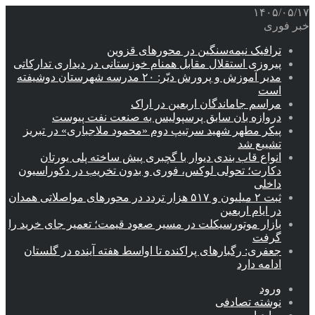
۱۴۰۵/۰۵/۱۷
خبر فوری
ترافیک نیمه‌سنگین در محورهای قزوین
پیروزی استقلال مقابل همنام خوزستانی در دیداری تدارکاتی
مدیر آموزش و پرورش دیّر: ۲۰ مدرسه شهرستان دوشیفته
است
مراسم جاماندگان اربعین در اراک
دروازه بان سابق پرسپولیس به صنعت نفت پیوست
پیکر مطهر شهید سرتیپ دوم «محمود ملاجباری» در تبریز
تشییع شد
انواع قاب بندی دیوار با گچبری پیش ساخته پلی یورتان
دکارت؛ تحولی لوکس، فوری و بدون تخریب در دکوراسیون
داخلی
ثبت ۲ میلیون و ۵۱۷ هزار تردد در محورهای مواصلاتی همدان
در ایام اربعین
بازار موتورسیکلت در مسیر صعود قیمت؛ تعمیر جای خرید را
گرفت
جعفری: رگبارهای پراکنده تا اواسط هفته آینده در گلستان
ادامه دارد
ورود
نوشته تصادفی