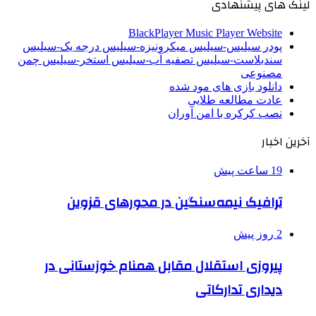
لینک های پیشنهادی
BlackPlayer Music Player Website
پودر سیلیس-سیلیس میکرونیزه-سیلیس درجه یک-سیلیس
سندبلاست-سیلیس تصفیه آب-سیلیس استخر-سیلیس چمن
مصنوعی
دانلود بازی های مود شده
عادت مطالعه طلایی
نصب کرکره با امن آوران
آخرین اخبار
19 ساعت پیش
ترافیک نیمه‌سنگین در محورهای قزوین
2 روز پیش
پیروزی استقلال مقابل همنام خوزستانی در
دیداری تدارکاتی