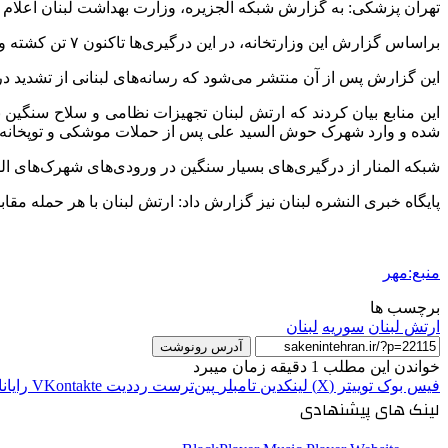
تهران پزشکی: به گزارش شبکه الجزیره، وزارت بهداشت لبنان اعلام کرد که ت
براساس
گزارش این وزارتخانه، در این درگیری‌ها تاکنون ۷ تن کشته و ۵۲ تن دیگر مجروح شدند.
این گزارش پس از آن منتشر می‌شود که رسانه‌های لبنانی از تشدید درگ
این منابع بیان کردند که ارتش لبنان تجهیزات نظامی و سلاح سنگین
شده و وارد شهرک
حوش
السید
علی پس از حملات موشکی و توپخانه
شبکه
المنار
از درگیری‌های بسیار سنگین در ورودی‌های شهرک‌های
ال
پایگاه خبری
النشره
لبنان نیز گزارش داد: ارتش لبنان با هر حمله مقاب
منبع:مهر
برچسب ها
ارتش لبنان
سوریه
لبنان
آدرس رونوشت
خواندن این مطلب 1 دقیقه زمان میبرد
فیس بوک
توییتر (X)
لینکدین
‫تامبلر
‫پین‌ترست
‫رددیت
‫VKontakte
رایان
لینک های پیشنهادی