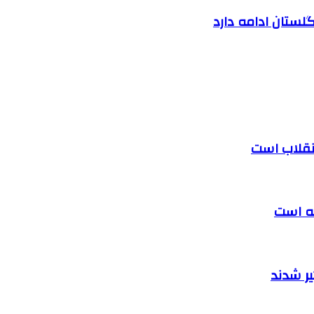
لستان ادامه دارد
 انقلاب است
ته است
ر شدند