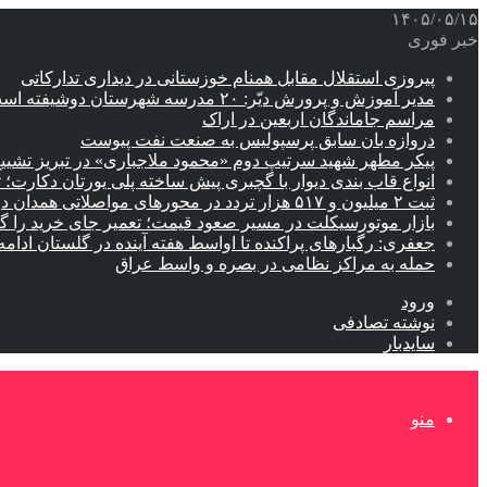
۱۴۰۵/۰۵/۱۵
خبر فوری
پیروزی استقلال مقابل همنام خوزستانی در دیداری تدارکاتی
مدیر آموزش و پرورش دیّر: ۲۰ مدرسه شهرستان دوشیفته است
مراسم جاماندگان اربعین در اراک
دروازه بان سابق پرسپولیس به صنعت نفت پیوست
پیکر مطهر شهید سرتیپ دوم «محمود ملاجباری» در تبریز تشیی
انواع قاب بندی دیوار با گچبری پیش ساخته پلی یورتان دکارت
ثبت ۲ میلیون و ۵۱۷ هزار تردد در محورهای مواصلاتی همدان در ایام اربعین
بازار موتورسیکلت در مسیر صعود قیمت؛ تعمیر جای خرید را 
جعفری: رگبارهای پراکنده تا اواسط هفته آینده در گلستان ادامه 
حمله به مراکز نظامی در بصره و واسط عراق
ورود
نوشته تصادفی
سایدبار
منو