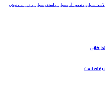
دبلاست-سیلیس تصفیه آب-سیلیس استخر-سیلیس چمن مصنوعی
دارکاتی