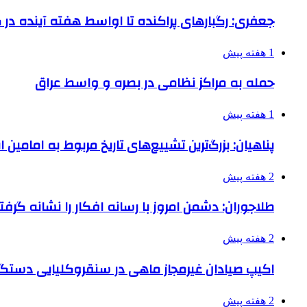
جعفری: رگبارهای پراکنده تا اواسط هفته آینده در گ
1 هفته پیش
حمله به مراکز نظامی در بصره و واسط عراق
1 هفته پیش
پناهیان: بزرگ‌ترین تشییع‌های تاریخ مربوط به امامین
2 هفته پیش
طلاجوران: دشمن امروز با رسانه افکار را نشانه گرف
2 هفته پیش
اکیپ صیادان غیرمجاز ماهی در سنقروکلیایی دستگی
2 هفته پیش