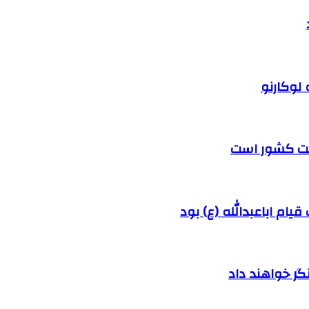
 لوکارنو
رفت کشور است
ام اباعبدالله (ع) بود
ر خواهند داد