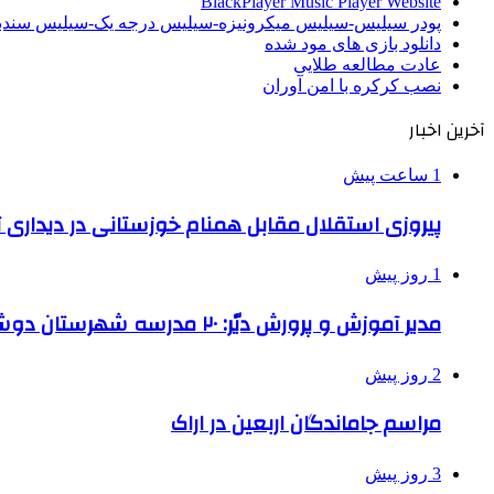
BlackPlayer Music Player Website
پودر سیلیس-سیلیس میکرونیزه-سیلیس درجه یک-سیلیس سن
دانلود بازی های مود شده
عادت مطالعه طلایی
نصب کرکره با امن آوران
آخرین اخبار
1 ساعت پیش
پیروزی استقلال مقابل همنام خوزستانی در دیداری ت
1 روز پیش
مدیر آموزش و پرورش دیّر: ۲۰ مدرسه شهرستان دوشیفته است
2 روز پیش
مراسم جاماندگان اربعین در اراک
3 روز پیش