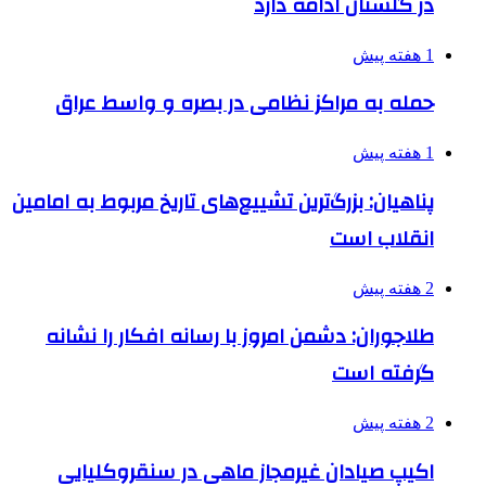
در گلستان ادامه دارد
1 هفته پیش
حمله به مراکز نظامی در بصره و واسط عراق
1 هفته پیش
پناهیان: بزرگ‌ترین تشییع‌های تاریخ مربوط به امامین
انقلاب است
2 هفته پیش
طلاجوران: دشمن امروز با رسانه افکار را نشانه
گرفته است
2 هفته پیش
اکیپ صیادان غیرمجاز ماهی در سنقروکلیایی