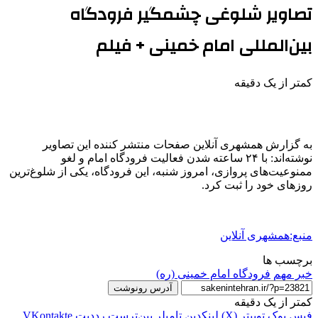
تصاویر شلوغی چشمگیر فرودگاه
بین‌المللی امام خمینی + فیلم
کمتر از یک دقیقه
به گزارش همشهری آنلاین صفحات منتشر کننده این تصاویر
نوشته‌اند: با ۲۴ ساعته شدن فعالیت فرودگاه امام و لغو
ممنوعیت‌های پروازی، امروز شنبه، این فرودگاه، یکی از شلوغ‌ترین
روزهای خود را ثبت کرد.
منبع:همشهری آنلاین
برچسب ها
خبر مهم
فرودگاه امام خمینی (ره)
آدرس رونوشت
کمتر از یک دقیقه
فیس بوک
توییتر (X)
لینکدین
‫تامبلر
‫پین‌ترست
‫رددیت
‫VKontakte