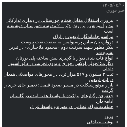
۱۴۰۵/۰۵/۱۶
خبر فوری
پیروزی استقلال مقابل همنام خوزستانی در دیداری تدارکاتی
مدیر آموزش و پرورش دیّر: ۲۰ مدرسه شهرستان دوشیفته
است
مراسم جاماندگان اربعین در اراک
دروازه بان سابق پرسپولیس به صنعت نفت پیوست
پیکر مطهر شهید سرتیپ دوم «محمود ملاجباری» در تبریز
تشییع شد
انواع قاب بندی دیوار با گچبری پیش ساخته پلی یورتان
دکارت؛ تحولی لوکس، فوری و بدون تخریب در دکوراسیون
داخلی
ثبت ۲ میلیون و ۵۱۷ هزار تردد در محورهای مواصلاتی همدان
در ایام اربعین
بازار موتورسیکلت در مسیر صعود قیمت؛ تعمیر جای خرید را
گرفت
جعفری: رگبارهای پراکنده تا اواسط هفته آینده در گلستان
ادامه دارد
حمله به مراکز نظامی در بصره و واسط عراق
ورود
نوشته تصادفی