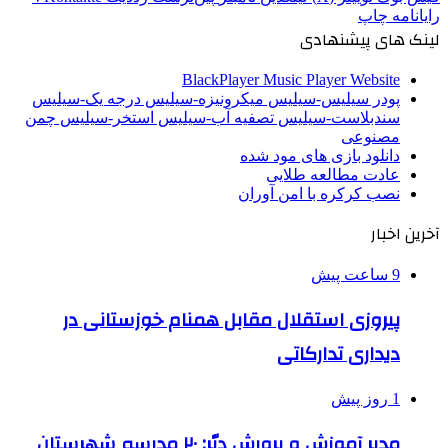
رایانامه
چاپ
لینک های پیشنهادی
BlackPlayer Music Player Website
پودر سیلیس-سیلیس میکرونیزه-سیلیس درجه یک-سیلیس
سندبلاست-سیلیس تصفیه آب-سیلیس استخر-سیلیس چمن
مصنوعی
دانلود بازی های مود شده
عادت مطالعه طلایی
نصب کرکره با امن آوران
آخرین اخبار
9 ساعت پیش
پیروزی استقلال مقابل همنام خوزستانی در
دیداری تدارکاتی
1 روز پیش
مدیر آموزش و پرورش دیّر: ۲۰ مدرسه شهرستان