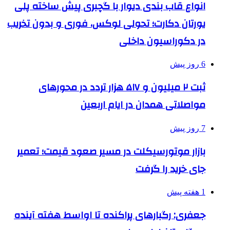
انواع قاب بندی دیوار با گچبری پیش ساخته پلی
یورتان دکارت؛ تحولی لوکس، فوری و بدون تخریب
در دکوراسیون داخلی
6 روز پیش
ثبت ۲ میلیون و ۵۱۷ هزار تردد در محورهای
مواصلاتی همدان در ایام اربعین
7 روز پیش
بازار موتورسیکلت در مسیر صعود قیمت؛ تعمیر
جای خرید را گرفت
1 هفته پیش
جعفری: رگبارهای پراکنده تا اواسط هفته آینده