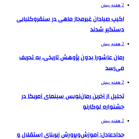
2 هفته پیش
اکیپ صیادان غیرمجاز ماهی در سنقروکلیایی
دستگیر شدند
2 هفته پیش
رمان عاشورا بدون پژوهش تاریخی، به تحریف
می‌رسد
2 هفته پیش
تجلیل از آخرین رمان‌نویس سینمای آمریکا در
جشنواره لوکارنو
2 هفته پیش
حدادعادل: آموزش‌وپرورش زیربنای استقلال و