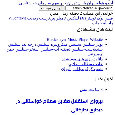
آب و هوا - ایران
باران
تهران
خبر مهم
سازمان هواشناسي
آدرس رونوشت
خواندن این مطلب 2 دقیقه زمان میبرد
فیس بوک
توییتر (X)
لینکدین
‫تامبلر
‫پین‌ترست
‫رددیت
‫VKontakte
رایانامه
چاپ
لینک های پیشنهادی
BlackPlayer Music Player Website
پودر سیلیس-سیلیس میکرونیزه-سیلیس درجه یک-سیلیس
سندبلاست-سیلیس تصفیه آب-سیلیس استخر-سیلیس چمن
مصنوعی
دانلود بازی های مود شده
عادت مطالعه طلایی
نصب کرکره با امن آوران
آخرین اخبار
3 ساعت پیش
پیروزی استقلال مقابل همنام خوزستانی در
دیداری تدارکاتی