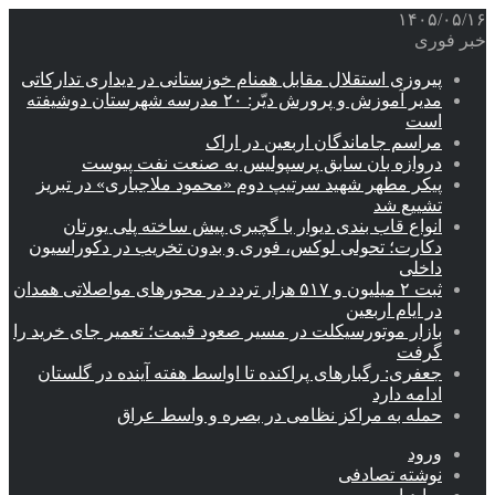
۱۴۰۵/۰۵/۱۶
خبر فوری
پیروزی استقلال مقابل همنام خوزستانی در دیداری تدارکاتی
مدیر آموزش و پرورش دیّر: ۲۰ مدرسه شهرستان دوشیفته
است
مراسم جاماندگان اربعین در اراک
دروازه بان سابق پرسپولیس به صنعت نفت پیوست
پیکر مطهر شهید سرتیپ دوم «محمود ملاجباری» در تبریز
تشییع شد
انواع قاب بندی دیوار با گچبری پیش ساخته پلی یورتان
دکارت؛ تحولی لوکس، فوری و بدون تخریب در دکوراسیون
داخلی
ثبت ۲ میلیون و ۵۱۷ هزار تردد در محورهای مواصلاتی همدان
در ایام اربعین
بازار موتورسیکلت در مسیر صعود قیمت؛ تعمیر جای خرید را
گرفت
جعفری: رگبارهای پراکنده تا اواسط هفته آینده در گلستان
ادامه دارد
حمله به مراکز نظامی در بصره و واسط عراق
ورود
نوشته تصادفی