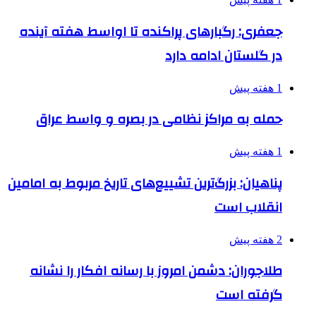
جعفری: رگبارهای پراکنده تا اواسط هفته آینده
در گلستان ادامه دارد
1 هفته پیش
حمله به مراکز نظامی در بصره و واسط عراق
1 هفته پیش
پناهیان: بزرگ‌ترین تشییع‌های تاریخ مربوط به امامین
انقلاب است
2 هفته پیش
طلاجوران: دشمن امروز با رسانه افکار را نشانه
گرفته است