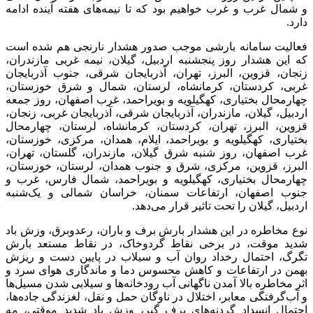
و شمال غرب و غرب خواهیم بود که تا نیمه‌های هفته آینده ادامه
دارد.
فعالیت سامانه بارشی موجب صدور هشدار نارنجی هم شده است
که این هشدار روز پنجشنبه اردبیل، گیلان، نیمه غربی مازندران،
زنجان، قزوین، البرز، تهران، آذربایجان شرقی، جنوب آذربایجان
غربی، کردستان، کرمانشاه، لرستان، شمال و شرق خوزستان،
چهارمحال بختیاری، کهگیلویه و بویراحمد، غرب اصفهان، روز جمعه
اردبیل، گیلان، مازندران، آذربایجان شرقی، آذربایجان غربی، زنجان،
قزوین، البرز، تهران، کردستان، کرمانشاه، لرستان، چهارمحال
بختیاری، کهگیلویه و بویراحمد، ایلام، همدان، مرکزی، خوزستان،
غرب اصفهان، روز شنبه شرق گیلان، مازندران، گلستان، تهران،
البرز، قزوین، مرکزی، شرق و جنوب همدان، لرستان، خوزستان،
چهارمحال بختیاری، کهگیلویه و بویراحمد، شمال فارس، غرب و
جنوب اصفهان، ارتفاعات سمنان، خراسان شمالی و یک‌شنبه
اردبیل، گیلان را تحت تاثیر قرار می‌دهد.
نوع مخاطره در این هشدار بارش برف و باران، رعدوبرق، وزش باد
شدید موقت، در برخی نقاط گردوخاک، در نقاط مستعد بارش
تگرگ، احتمال رخداد روان آب و سیلاب در پایین دست و ریزش
بهمن در ارتفاعات و کاهش محسوس دما و ماندگاری هوای سرد و
اثر مخاطره بالا آمدن ناگهانی آب رودخانه‌ها و سیلابی شدن مسیل‌ها
و آب‌گرفتگی معابر، اختلال در ناوگان حمل و نقل، لغزندگی جاده‌ها،
احتمال انسداد گردنه‌های برف گیر، وزش باد شدید موقتی، مه