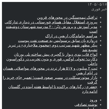
۱۴۰۵/۰۵/۱۷
خبر فوری
ترافیک نیمه‌سنگین در محورهای قزوین
پیروزی استقلال مقابل همنام خوزستانی در دیداری تدارکاتی
مدیر آموزش و پرورش دیّر: ۲۰ مدرسه شهرستان دوشیفته
است
مراسم جاماندگان اربعین در اراک
دروازه بان سابق پرسپولیس به صنعت نفت پیوست
پیکر مطهر شهید سرتیپ دوم «محمود ملاجباری» در تبریز
تشییع شد
انواع قاب بندی دیوار با گچبری پیش ساخته پلی یورتان
دکارت؛ تحولی لوکس، فوری و بدون تخریب در دکوراسیون
داخلی
ثبت ۲ میلیون و ۵۱۷ هزار تردد در محورهای مواصلاتی همدان
در ایام اربعین
بازار موتورسیکلت در مسیر صعود قیمت؛ تعمیر جای خرید را
گرفت
جعفری: رگبارهای پراکنده تا اواسط هفته آینده در گلستان
ادامه دارد
ورود
نوشته تصادفی