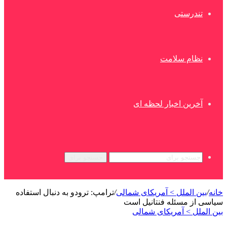
تندرستی
نظام سلامت
آخرین اخبار لحظه ای
جستجو برای
خانه
/
بین الملل > آمریکای شمالی
/
ترامپ: ترودو به دنبال استفاده
سیاسی از مسئله فنتانیل است
بین الملل > آمریکای شمالی