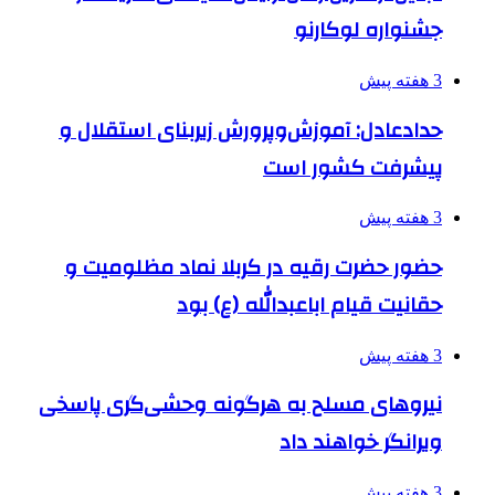
جشنواره لوکارنو
3 هفته پیش
حدادعادل: آموزش‌وپرورش زیربنای استقلال و
پیشرفت کشور است
3 هفته پیش
حضور حضرت رقیه در کربلا نماد مظلومیت و
حقانیت قیام اباعبدالله (ع) بود
3 هفته پیش
نیروهای مسلح به هرگونه وحشی‌گری پاسخی
ویرانگر خواهند داد
3 هفته پیش