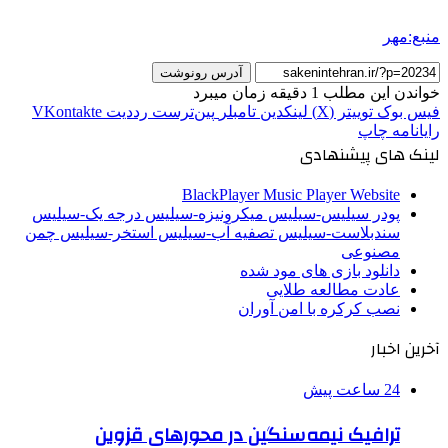
منبع:مهر
آدرس رونوشت
خواندن این مطلب 1 دقیقه زمان میبرد
فیس بوک
توییتر (X)
لینکدین
‫تامبلر
‫پین‌ترست
‫رددیت
‫VKontakte
رایانامه
چاپ
لینک های پیشنهادی
BlackPlayer Music Player Website
پودر سیلیس-سیلیس میکرونیزه-سیلیس درجه یک-سیلیس
سندبلاست-سیلیس تصفیه آب-سیلیس استخر-سیلیس چمن
مصنوعی
دانلود بازی های مود شده
عادت مطالعه طلایی
نصب کرکره با امن آوران
آخرین اخبار
24 ساعت پیش
ترافیک نیمه‌سنگین در محورهای قزوین