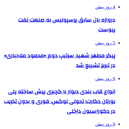
4 روز پیش
دروازه بان سابق پرسپولیس به صنعت نفت
پیوست
5 روز پیش
پیکر مطهر شهید سرتیپ دوم «محمود ملاجباری»
در تبریز تشییع شد
6 روز پیش
انواع قاب بندی دیوار با گچبری پیش ساخته پلی
یورتان دکارت؛ تحولی لوکس، فوری و بدون تخریب
در دکوراسیون داخلی
6 روز پیش