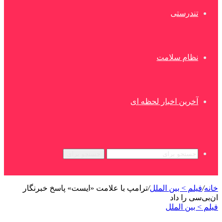
تندرستی
نظام سلامت
آخرین اخبار لحظه ای
جستجو برای
خانه
/
فیلم > بین الملل
/
ترامپ با علامت «ایست» پاسخ خبرنگار
ان‌بی‌سی را داد
فیلم > بین الملل