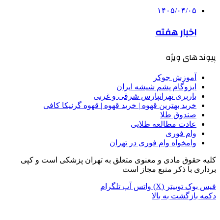
۱۴۰۵/۰۴/۰۵
اخبار هفته
پیوند های ویژه
آموزش جوکر
ایزوگام پشم شیشه ایران
باربری تهرانپارس شرقی و غربی
خرید بهترین قهوه | خرید قهوه | قهوه گرنیکا کافی
صندوق طلا
عادت مطالعه طلایی
وام فوری
وامخواه وام فوری در تهران
کلیه حقوق مادی و معنوی متعلق به تهران پزشکی است و کپی
برداری با ذکر منبع مجاز است
فیس بوک
توییتر (X)
واتس آپ
تلگرام
دکمه بازگشت به بالا