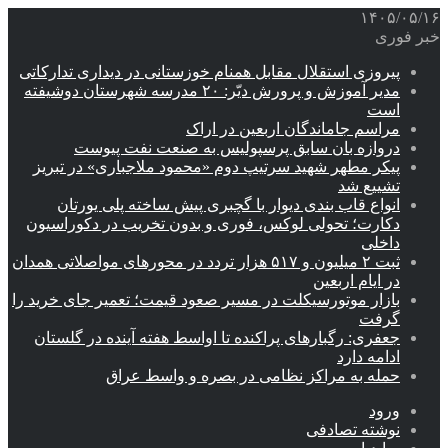
۱۴۰۵/۰۵/۱۶
خبر فوری
پیروزی استقلال مقابل همنام خوزستانی در دیداری تدارکاتی
مدیر آموزش و پرورش دیّر: ۲۰ مدرسه شهرستان دوشیفته
است
مراسم جاماندگان اربعین در اراک
دروازه بان سابق پرسپولیس به صنعت نفت پیوست
پیکر مطهر شهید سرتیپ دوم «محمود ملاجباری» در تبریز
تشییع شد
انواع قاب بندی دیوار با گچبری پیش ساخته پلی یورتان
دکارت؛ تحولی لوکس، فوری و بدون تخریب در دکوراسیون
داخلی
ثبت ۲ میلیون و ۵۱۷ هزار تردد در محورهای مواصلاتی همدان
در ایام اربعین
بازار موتورسیکلت در مسیر صعود قیمت؛ تعمیر جای خرید را
گرفت
جعفری: رگبارهای پراکنده تا اواسط هفته آینده در گلستان
ادامه دارد
حمله به مراکز نظامی در بصره و واسط عراق
ورود
نوشته تصادفی