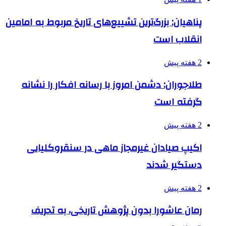
پناهیان: بزرگ‌ترین تشییع‌های تاریخ مربوط به امامین
انقلاب است
2 هفته پیش
طلاجوران: دشمن امروز با رسانه افکار را نشانه
گرفته است
2 هفته پیش
اکیپ صیادان غیرمجاز ماهی در سنقروکلیایی
دستگیر شدند
2 هفته پیش
رمان عاشورا بدون پژوهش تاریخی، به تحریف