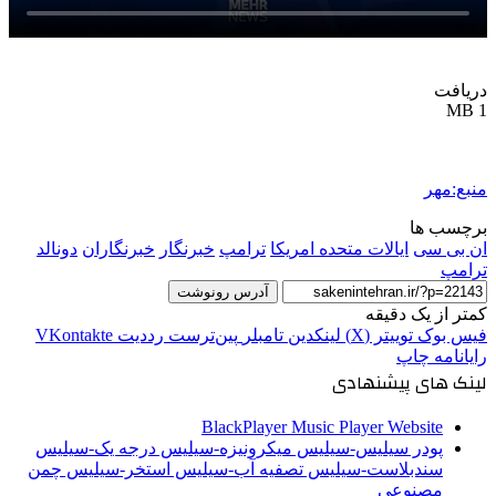
دریافت
1 MB
منبع:مهر
برچسب ها
ان بی سی
ایالات متحده امریکا
ترامپ
خبرنگار
خبرنگاران
دونالد
ترامپ
آدرس رونوشت
کمتر از یک دقیقه
فیس بوک
توییتر (X)
لینکدین
‫تامبلر
‫پین‌ترست
‫رددیت
‫VKontakte
رایانامه
چاپ
لینک های پیشنهادی
BlackPlayer Music Player Website
پودر سیلیس-سیلیس میکرونیزه-سیلیس درجه یک-سیلیس
سندبلاست-سیلیس تصفیه آب-سیلیس استخر-سیلیس چمن
مصنوعی