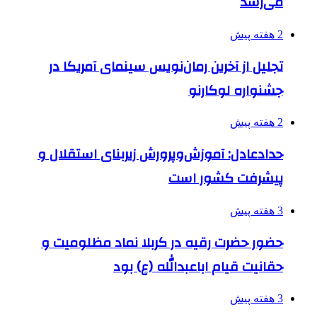
می‌رسد
2 هفته پیش
تجلیل از آخرین رمان‌نویس سینمای آمریکا در
جشنواره لوکارنو
2 هفته پیش
حدادعادل: آموزش‌وپرورش زیربنای استقلال و
پیشرفت کشور است
3 هفته پیش
حضور حضرت رقیه در کربلا نماد مظلومیت و
حقانیت قیام اباعبدالله (ع) بود
3 هفته پیش