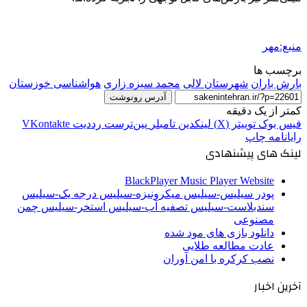
منبع:مهر
برچسب ها
بارش باران
شهرستان لالی
محمد سبزه زاری
هواشناسی خوزستان
آدرس رونوشت
کمتر از یک دقیقه
فیس بوک
توییتر (X)
لینکدین
‫تامبلر
‫پین‌ترست
‫رددیت
‫VKontakte
رایانامه
چاپ
لینک های پیشنهادی
BlackPlayer Music Player Website
پودر سیلیس-سیلیس میکرونیزه-سیلیس درجه یک-سیلیس
سندبلاست-سیلیس تصفیه آب-سیلیس استخر-سیلیس چمن
مصنوعی
دانلود بازی های مود شده
عادت مطالعه طلایی
نصب کرکره با امن آوران
آخرین اخبار