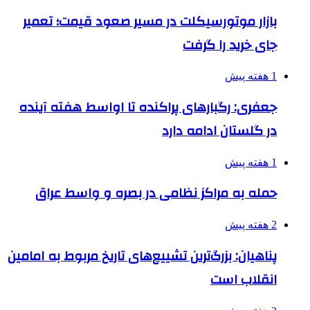
بازار موتورسیکلت در مسیر صعود قیمت؛ تعمیر
جای خرید را گرفت
1 هفته پیش
جعفری: رگبارهای پراکنده تا اواسط هفته آینده
در گلستان ادامه دارد
1 هفته پیش
حمله به مراکز نظامی در بصره و واسط عراق
2 هفته پیش
پناهیان: بزرگ‌ترین تشییع‌های تاریخ مربوط به امامین
انقلاب است