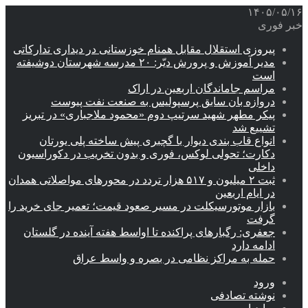
۱۴۰۵/۰۵/۱۶
خبر فوری
پیروزی استقلال مقابل همنام خوزستانی در دیداری تدارکاتی
مدیر آموزش و پرورش دیّر: ۲۰ مدرسه شهرستان دوشیفته
است
مراسم جاماندگان اربعین در اراک
دروازه بان سابق پرسپولیس به صنعت نفت پیوست
پیکر مطهر شهید سرتیپ دوم «محمود ملاجباری» در تبریز
تشییع شد
انواع قاب بندی دیوار با گچبری پیش ساخته پلی یورتان
دکارت؛ تحولی لوکس، فوری و بدون تخریب در دکوراسیون
داخلی
ثبت ۲ میلیون و ۵۱۷ هزار تردد در محورهای مواصلاتی همدان
در ایام اربعین
بازار موتورسیکلت در مسیر صعود قیمت؛ تعمیر جای خرید را
گرفت
جعفری: رگبارهای پراکنده تا اواسط هفته آینده در گلستان
ادامه دارد
حمله به مراکز نظامی در بصره و واسط عراق
ورود
نوشته تصادفی