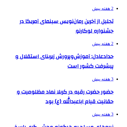
2 هفته پیش
تجلیل از آخرین رمان‌نویس سینمای آمریکا در
جشنواره لوکارنو
2 هفته پیش
حدادعادل: آموزش‌وپرورش زیربنای استقلال و
پیشرفت کشور است
3 هفته پیش
حضور حضرت رقیه در کربلا نماد مظلومیت و
حقانیت قیام اباعبدالله (ع) بود
3 هفته پیش
نیروهای مسلح به هرگونه وحشی‌گری پاسخی