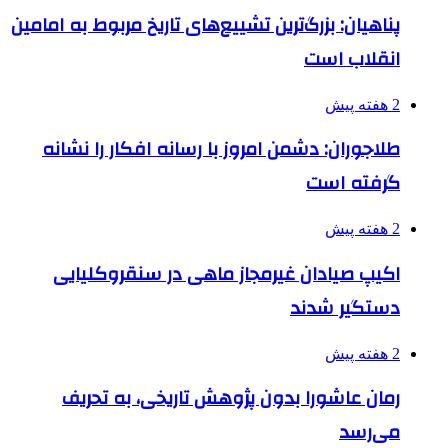
پناهیان: بزرگ‌ترین تشییع‌های تاریخ مربوط به امامین
انقلاب است
2 هفته پیش
طلاجوران: دشمن امروز با رسانه افکار را نشانه
گرفته است
2 هفته پیش
اکیپ صیادان غیرمجاز ماهی در سنقروکلیایی
دستگیر شدند
2 هفته پیش
رمان عاشورا بدون پژوهش تاریخی، به تحریف
می‌رسد