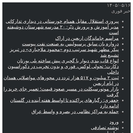
۱۴۰۵/۰۵/۱۶
خبر فوری
پیروزی استقلال مقابل همنام خوزستانی در دیداری تدارکاتی
مدیر آموزش و پرورش دیّر: ۲۰ مدرسه شهرستان دوشیفته
است
مراسم جاماندگان اربعین در اراک
دروازه بان سابق پرسپولیس به صنعت نفت پیوست
پیکر مطهر شهید سرتیپ دوم «محمود ملاجباری» در تبریز
تشییع شد
انواع قاب بندی دیوار با گچبری پیش ساخته پلی یورتان
دکارت؛ تحولی لوکس، فوری و بدون تخریب در دکوراسیون
داخلی
ثبت ۲ میلیون و ۵۱۷ هزار تردد در محورهای مواصلاتی همدان
در ایام اربعین
بازار موتورسیکلت در مسیر صعود قیمت؛ تعمیر جای خرید را
گرفت
جعفری: رگبارهای پراکنده تا اواسط هفته آینده در گلستان
ادامه دارد
حمله به مراکز نظامی در بصره و واسط عراق
ورود
نوشته تصادفی