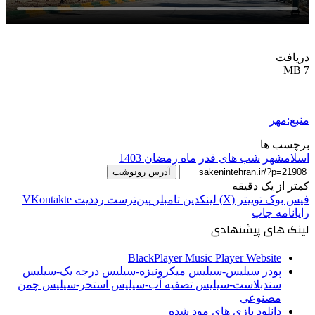
دریافت
7 MB
منبع:مهر
برچسب ها
اسلامشهر
شب های قدر
ماه رمضان 1403
آدرس رونوشت
کمتر از یک دقیقه
فیس بوک
توییتر (X)
لینکدین
‫تامبلر
‫پین‌ترست
‫رددیت
‫VKontakte
رایانامه
چاپ
لینک های پیشنهادی
BlackPlayer Music Player Website
پودر سیلیس-سیلیس میکرونیزه-سیلیس درجه یک-سیلیس
سندبلاست-سیلیس تصفیه آب-سیلیس استخر-سیلیس چمن
مصنوعی
دانلود بازی های مود شده