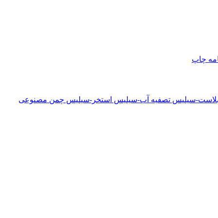
امه
چاپ
دبلاست-سیلیس تصفیه آب-سیلیس استخر-سیلیس چمن مصنوعی