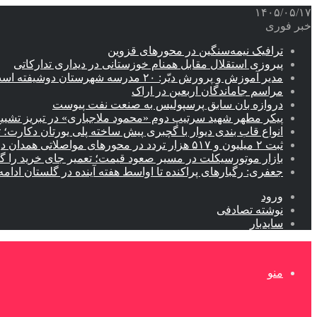
۱۴۰۵/۰۵/۱۷
خبر فوری
ترافیک نیمه‌سنگین در محورهای قزوین
پیروزی استقلال مقابل همنام خوزستانی در دیداری تدارکاتی
مدیر آموزش و پرورش دیّر: ۲۰ مدرسه شهرستان دوشیفته است
مراسم جاماندگان اربعین در اراک
دروازه بان سابق پرسپولیس به صنعت نفت پیوست
پیکر مطهر شهید سرتیپ دوم «محمود ملاجباری» در تبریز تشیی
انواع قاب بندی دیوار با گچبری پیش ساخته پلی یورتان دکارت
ثبت ۲ میلیون و ۵۱۷ هزار تردد در محورهای مواصلاتی همدان در ایام اربعین
بازار موتورسیکلت در مسیر صعود قیمت؛ تعمیر جای خرید را 
جعفری: رگبارهای پراکنده تا اواسط هفته آینده در گلستان ادامه 
ورود
نوشته تصادفی
سایدبار
منو