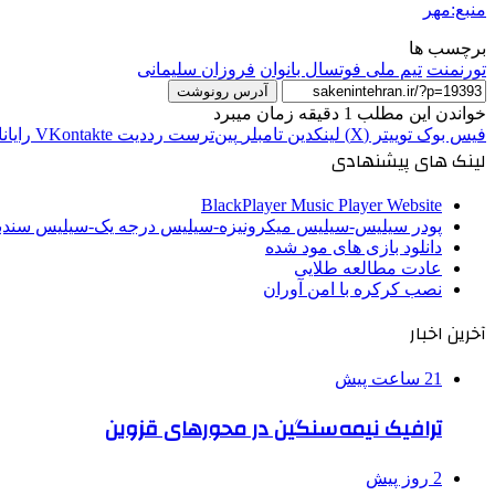
منبع:مهر
برچسب ها
تورنمنت
تیم ملی فوتسال بانوان
فروزان سلیمانی
آدرس رونوشت
خواندن این مطلب 1 دقیقه زمان میبرد
فیس بوک
توییتر (X)
لینکدین
‫تامبلر
‫پین‌ترست
‫رددیت
‫VKontakte
رایان
لینک های پیشنهادی
BlackPlayer Music Player Website
پودر سیلیس-سیلیس میکرونیزه-سیلیس درجه یک-سیلیس سن
دانلود بازی های مود شده
عادت مطالعه طلایی
نصب کرکره با امن آوران
آخرین اخبار
21 ساعت پیش
ترافیک نیمه‌سنگین در محورهای قزوین
2 روز پیش