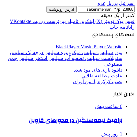
اسرائیل
برزیل
غزه
آدرس رونوشت
کمتر از یک دقیقه
فیس بوک
توییتر (X)
لینکدین
‫تامبلر
‫پین‌ترست
‫رددیت
‫VKontakte
رایانامه
چاپ
لینک های پیشنهادی
BlackPlayer Music Player Website
پودر سیلیس-سیلیس میکرونیزه-سیلیس درجه یک-سیلیس
سندبلاست-سیلیس تصفیه آب-سیلیس استخر-سیلیس چمن
مصنوعی
دانلود بازی های مود شده
عادت مطالعه طلایی
نصب کرکره با امن آوران
آخرین اخبار
6 ساعت پیش
ترافیک نیمه‌سنگین در محورهای قزوین
1 روز پیش