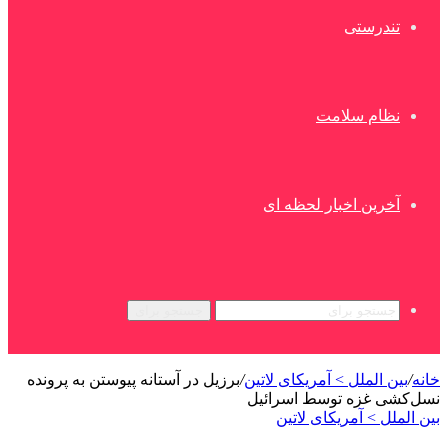
تندرستی
نظام سلامت
آخرین اخبار لحظه ای
جستجو برای
خانه
/
بین الملل > آمریکای لاتین
/
برزیل در آستانه پیوستن به پرونده
نسل‌کشی غزه توسط اسرائیل
بین الملل > آمریکای لاتین