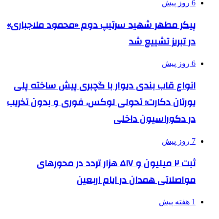
6 روز پیش
پیکر مطهر شهید سرتیپ دوم «محمود ملاجباری»
در تبریز تشییع شد
6 روز پیش
انواع قاب بندی دیوار با گچبری پیش ساخته پلی
یورتان دکارت؛ تحولی لوکس، فوری و بدون تخریب
در دکوراسیون داخلی
7 روز پیش
ثبت ۲ میلیون و ۵۱۷ هزار تردد در محورهای
مواصلاتی همدان در ایام اربعین
1 هفته پیش