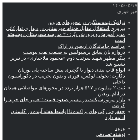
۱۴۰۵/۰۵/۱۷
خبر فوری
ترافیک نیمه‌سنگین در محورهای قزوین
پیروزی استقلال مقابل همنام خوزستانی در دیداری تدارکاتی
مدیر آموزش و پرورش دیّر: ۲۰ مدرسه شهرستان دوشیفته
است
مراسم جاماندگان اربعین در اراک
دروازه بان سابق پرسپولیس به صنعت نفت پیوست
پیکر مطهر شهید سرتیپ دوم «محمود ملاجباری» در تبریز
تشییع شد
انواع قاب بندی دیوار با گچبری پیش ساخته پلی یورتان
دکارت؛ تحولی لوکس، فوری و بدون تخریب در دکوراسیون
داخلی
ثبت ۲ میلیون و ۵۱۷ هزار تردد در محورهای مواصلاتی همدان
در ایام اربعین
بازار موتورسیکلت در مسیر صعود قیمت؛ تعمیر جای خرید را
گرفت
جعفری: رگبارهای پراکنده تا اواسط هفته آینده در گلستان
ادامه دارد
ورود
نوشته تصادفی