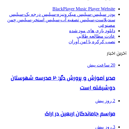
BlackPlayer Music Player Website
پودر سیلیس-سیلیس میکرونیزه-سیلیس درجه یک-سیلیس
سندبلاست-سیلیس تصفیه آب-سیلیس استخر-سیلیس چمن
مصنوعی
دانلود بازی های مود شده
عادت مطالعه طلایی
نصب کرکره با امن آوران
آخرین اخبار
20 ساعت پیش
مدیر آموزش و پرورش دیّر: ۲۰ مدرسه شهرستان
دوشیفته است
2 روز پیش
مراسم جاماندگان اربعین در اراک
3 روز پیش