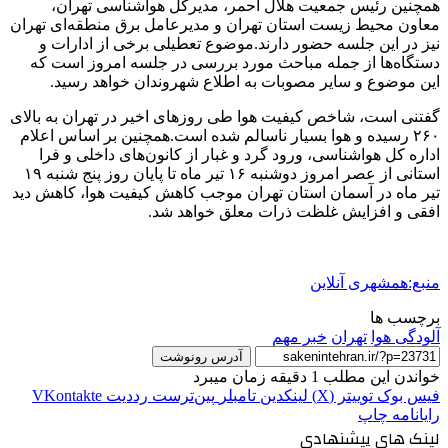
همچنین رئیس جمعیت هلال احمر، مدیرکل هواشناسی تهران،
معاون محیط زیست استان تهران و مدیرعامل برق منطقه‌ای تهران
نیز در این جلسه حضور دارند.موضوع تعطیلی برخی از ادارات و
دستگاه‌ها از جمله مباحث مورد بررسی در جلسه امروز است که
این موضوع و سایر مصوبات به اطلاع شهروندان خواهد رسید.
گفتنی است، شاخص کیفیت هوا طی روزهای اخیر در تهران به بالای
۲۶۰ رسیده و هوا بسیار ناسالم شده است.همچنین بر اساس اعلام
اداره کل هواشناسی، ورود گرد و غبار از کانون‌های داخلی و فرا
استانی از عصر امروز دوشنبه ۱۶ تیر ماه تا پایان روز پنج شنبه ۱۹
تیر ماه در آسمان استان تهران موجب کاهش کیفیت هوا، کاهش دید
افقی و افزایش غلظت ذرات معلق خواهد شد.
منبع:همشهری آنلاین
برچسب ها
آلودگی هوا
تهران
خبر مهم
آدرس رونوشت
خواندن این مطلب 1 دقیقه زمان میبرد
فیس بوک
توییتر (X)
لینکدین
‫تامبلر
‫پین‌ترست
‫رددیت
‫VKontakte
رایانامه
چاپ
لینک های پیشنهادی