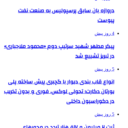
دروازه بان سابق پرسپولیس به صنعت نفت
پیوست
4 روز پیش
پیکر مطهر شهید سرتیپ دوم «محمود ملاجباری»
در تبریز تشییع شد
5 روز پیش
انواع قاب بندی دیوار با گچبری پیش ساخته پلی
یورتان دکارت؛ تحولی لوکس، فوری و بدون تخریب
در دکوراسیون داخلی
5 روز پیش
ثبت ۲ میلیون و ۵۱۷ هزار تردد در محورهای