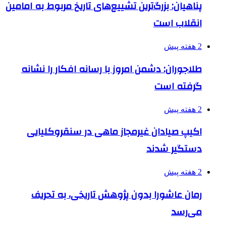
پناهیان: بزرگ‌ترین تشییع‌های تاریخ مربوط به امامین
انقلاب است
2 هفته پیش
طلاجوران: دشمن امروز با رسانه افکار را نشانه
گرفته است
2 هفته پیش
اکیپ صیادان غیرمجاز ماهی در سنقروکلیایی
دستگیر شدند
2 هفته پیش
رمان عاشورا بدون پژوهش تاریخی، به تحریف
می‌رسد