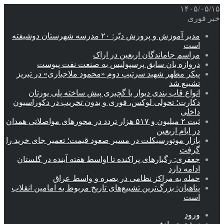
۱۴۰۵/۰۵/۱۵
خبر فوری
مدیر آموزش و پرورش دیّر: ۲۰ مدرسه شهرستان دوشیفته
است
مراسم جاماندگان اربعین در اراک
دروازه بان سابق پرسپولیس به صنعت نفت پیوست
پیکر مطهر شهید سرتیپ دوم «محمود ملاجباری» در تبریز
تشییع شد
انواع قاب بندی دیوار با گچبری پیش ساخته پلی یورتان
دکارت؛ تحولی لوکس، فوری و بدون تخریب در دکوراسیون
داخلی
ثبت ۲ میلیون و ۵۱۷ هزار تردد در محورهای مواصلاتی همدان
در ایام اربعین
بازار موتورسیکلت در مسیر صعود قیمت؛ تعمیر جای خرید را
گرفت
جعفری: رگبارهای پراکنده تا اواسط هفته آینده در گلستان
ادامه دارد
حمله به مراکز نظامی در بصره و واسط عراق
پناهیان: بزرگ‌ترین تشییع‌های تاریخ مربوط به امامین انقلاب
است
ورود