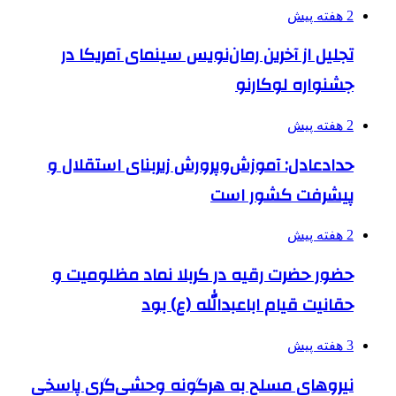
2 هفته پیش
تجلیل از آخرین رمان‌نویس سینمای آمریکا در
جشنواره لوکارنو
2 هفته پیش
حدادعادل: آموزش‌وپرورش زیربنای استقلال و
پیشرفت کشور است
2 هفته پیش
حضور حضرت رقیه در کربلا نماد مظلومیت و
حقانیت قیام اباعبدالله (ع) بود
3 هفته پیش
نیروهای مسلح به هرگونه وحشی‌گری پاسخی