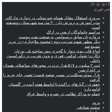
۱۴۰۵/۰۵/۱۶
خبر فوری
پیروزی استقلال مقابل همنام خوزستانی در دیداری تدارکاتی
مدیر آموزش و پرورش دیّر: ۲۰ مدرسه شهرستان دوشیفته
است
مراسم جاماندگان اربعین در اراک
دروازه بان سابق پرسپولیس به صنعت نفت پیوست
پیکر مطهر شهید سرتیپ دوم «محمود ملاجباری» در تبریز
تشییع شد
انواع قاب بندی دیوار با گچبری پیش ساخته پلی یورتان
دکارت؛ تحولی لوکس، فوری و بدون تخریب در دکوراسیون
داخلی
ثبت ۲ میلیون و ۵۱۷ هزار تردد در محورهای مواصلاتی همدان
در ایام اربعین
بازار موتورسیکلت در مسیر صعود قیمت؛ تعمیر جای خرید را
گرفت
جعفری: رگبارهای پراکنده تا اواسط هفته آینده در گلستان
ادامه دارد
حمله به مراکز نظامی در بصره و واسط عراق
ورود
نوشته تصادفی