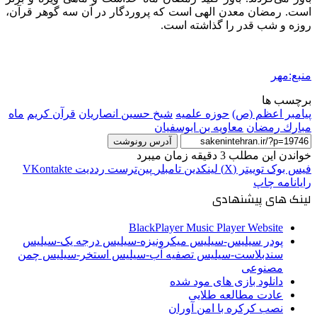
است. رمضان معدن الهی است که پروردگار در آن سه گوهر قرآن،
روزه و شب قدر را گذاشته است.
منبع:مهر
برچسب ها
پیامبر اعظم (ص)
حوزه علمیه
شیخ حسین انصاریان
قرآن کریم
ماه
مبارك رمضان
معاویه بن ابوسفیان
آدرس رونوشت
خواندن این مطلب 3 دقیقه زمان میبرد
فیس بوک
توییتر (X)
لینکدین
‫تامبلر
‫پین‌ترست
‫رددیت
‫VKontakte
رایانامه
چاپ
لینک های پیشنهادی
BlackPlayer Music Player Website
پودر سیلیس-سیلیس میکرونیزه-سیلیس درجه یک-سیلیس
سندبلاست-سیلیس تصفیه آب-سیلیس استخر-سیلیس چمن
مصنوعی
دانلود بازی های مود شده
عادت مطالعه طلایی
نصب کرکره با امن آوران