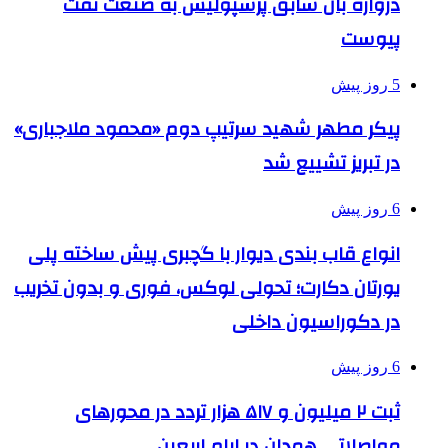
دروازه بان سابق پرسپولیس به صنعت نفت
پیوست
5 روز پیش
پیکر مطهر شهید سرتیپ دوم «محمود ملاجباری»
در تبریز تشییع شد
6 روز پیش
انواع قاب بندی دیوار با گچبری پیش ساخته پلی
یورتان دکارت؛ تحولی لوکس، فوری و بدون تخریب
در دکوراسیون داخلی
6 روز پیش
ثبت ۲ میلیون و ۵۱۷ هزار تردد در محورهای
مواصلاتی همدان در ایام اربعین