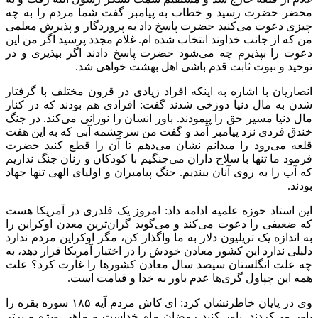
محضر حضرت رسید و خطاب به پیامبر گفت شما مردم را به چه
چیزی دعوت می‌کنید حضرت پاسخ داد به پروردگار و پذیرش معلمی
من که از جانب خداوند انتخاب شده
ام
. غلام مجدد پرسید اگر من این
دعوت را بپذیرم چه می‌شود حضرت پاسخ دادند اگر بپذیری و در
توحید و نبوت ثابت قدم باشی اهل بهشت خواهی شد.
انصاریان با اشاره به اینکه افراد زیادی در قرون مختلف با گرفتار
شدن به مال دنیا دوزخی شدند گفت: افرادی هم بودند که در کنار
مال دنیا مسیر حق را پیمودند. باور انسان را نورانی می‌کند. در جنگ
خندق فردی نزد پیامبر آمد و گفت من سرچشمه آبی که به این هفت
قلعه می‌رود را میدانم نشان می‌دهم تا آن را قطع کنید حضرت
فرمود ما تنها با سلاح داران می‌جنگیم با کودکان و زنان جنگ نداریم
که آب را به روی آنان ببندیم. جنگ پیامبران و اولیای الهی تنها جهاد
بودند.
این استاد حوزه علمیه ادامه داد: امروز یک قلدری در آمریکا هست
که ضعیفی را دعوت می‌کند و می‌گوید گران‌ترین معدن اوکراین را
به اندازه یک تریلیون دلار به ما واگذار کن، مگر اوکراین مردم ندارد
دلیلی ندارد این کشور معادن خودش را در اختیار آمریکا قرار دهد، به
چه علت انگلستان سیصد سال معادن کشورها را غارت کرد؟ علت
همه این چپاول گری‌ها عدم باور به خدا و قیامت است.
وی در پایان خاطرنشان کرد:
ای
کاش مردم آیه ۱۸۵ سوره بقره را
باور می‌کردند. باور کنید رمضان ماه خداست و ماهی ویژه و برتر