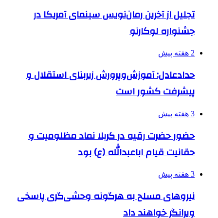
تجلیل از آخرین رمان‌نویس سینمای آمریکا در
جشنواره لوکارنو
2 هفته پیش
حدادعادل: آموزش‌وپرورش زیربنای استقلال و
پیشرفت کشور است
3 هفته پیش
حضور حضرت رقیه در کربلا نماد مظلومیت و
حقانیت قیام اباعبدالله (ع) بود
3 هفته پیش
نیروهای مسلح به هرگونه وحشی‌گری پاسخی
ویرانگر خواهند داد