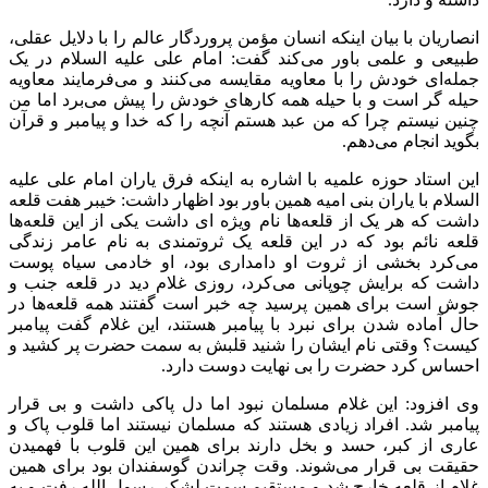
انصاریان با بیان اینکه انسان مؤمن پروردگار عالم را با دلایل عقلی،
طبیعی و علمی باور می‌کند گفت: امام علی علیه السلام در یک
جمله‌ای خودش را با معاویه مقایسه می‌کنند و می‌فرمایند معاویه
حیله
گر
است و با حیله همه کارهای خودش را پیش می‌برد اما من
چنین نیستم چرا که من
عبد
هستم آنچه را که خدا و پیامبر و قرآن
بگوید انجام می‌دهم.
این استاد حوزه علمیه با اشاره به اینکه فرق یاران امام علی علیه
السلام با یاران
بنی
امیه
همین باور بود اظهار داشت: خیبر هفت قلعه
داشت که هر یک از قلعه‌ها نام ویژه
ای
داشت یکی از این قلعه‌ها
قلعه
نائم
بود که در این قلعه یک ثروتمندی به نام
عامر
زندگی
می‌کرد بخشی از ثروت او دامداری بود، او خادمی سیاه پوست
داشت که برایش چوپانی می‌کرد، روزی غلام دید در قلعه جنب و
جوش است برای همین پرسید چه خبر است گفتند همه قلعه‌ها در
حال آماده شدن برای نبرد با پیامبر هستند، این غلام گفت پیامبر
کیست؟ وقتی نام ایشان را شنید قلبش به سمت حضرت پر کشید و
احساس کرد حضرت را بی نهایت دوست دارد.
وی افزود: این غلام مسلمان نبود اما دل پاکی داشت و بی قرار
پیامبر شد. افراد زیادی هستند که مسلمان نیستند اما قلوب پاک و
عاری از کبر، حسد و بخل دارند برای همین این قلوب با فهمیدن
حقیقت بی قرار می‌شوند. وقت چراندن گوسفندان بود برای همین
غلام از قلعه خارج شد و مستقیم سمت لشکر رسول الله رفت و به