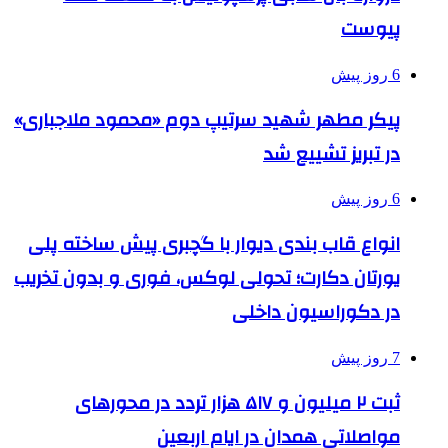
پیوست
6 روز پیش
پیکر مطهر شهید سرتیپ دوم «محمود ملاجباری»
در تبریز تشییع شد
6 روز پیش
انواع قاب بندی دیوار با گچبری پیش ساخته پلی
یورتان دکارت؛ تحولی لوکس، فوری و بدون تخریب
در دکوراسیون داخلی
7 روز پیش
ثبت ۲ میلیون و ۵۱۷ هزار تردد در محورهای
مواصلاتی همدان در ایام اربعین