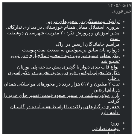
۱۴۰۵/۰۵/۱۷
خبر فوری
ترافیک نیمه‌سنگین در محورهای قزوین
پیروزی استقلال مقابل همنام خوزستانی در دیداری تدارکاتی
مدیر آموزش و پرورش دیّر: ۲۰ مدرسه شهرستان دوشیفته
است
مراسم جاماندگان اربعین در اراک
دروازه بان سابق پرسپولیس به صنعت نفت پیوست
پیکر مطهر شهید سرتیپ دوم «محمود ملاجباری» در تبریز
تشییع شد
انواع قاب بندی دیوار با گچبری پیش ساخته پلی یورتان
دکارت؛ تحولی لوکس، فوری و بدون تخریب در دکوراسیون
داخلی
ثبت ۲ میلیون و ۵۱۷ هزار تردد در محورهای مواصلاتی همدان
در ایام اربعین
بازار موتورسیکلت در مسیر صعود قیمت؛ تعمیر جای خرید را
گرفت
جعفری: رگبارهای پراکنده تا اواسط هفته آینده در گلستان
ادامه دارد
ورود
نوشته تصادفی