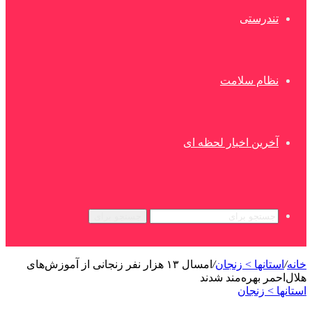
تندرستی
نظام سلامت
آخرین اخبار لحظه ای
جستجو برای
خانه
/
استانها > زنجان
/
امسال ۱۳ هزار نفر زنجانی از آموزش‌های
هلال‌احمر بهره‌مند شدند
استانها > زنجان