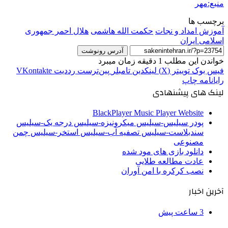
منبع:مهر
برچسب ها
آموزش امداد و نجات
حکمت الله هاشمی
هلال احمر جمهوری
اسلامی ایران
آدرس رونوشت
خواندن این مطلب 1 دقیقه زمان میبرد
فیس بوک
توییتر (X)
لینکدین
‫تامبلر
‫پین‌ترست
‫رددیت
‫VKontakte
رایانامه
چاپ
لینک های پیشنهادی
BlackPlayer Music Player Website
پودر سیلیس-سیلیس میکرونیزه-سیلیس درجه یک-سیلیس
سندبلاست-سیلیس تصفیه آب-سیلیس استخر-سیلیس چمن
مصنوعی
دانلود بازی های مود شده
عادت مطالعه طلایی
نصب کرکره با امن آوران
آخرین اخبار
3 ساعت پیش