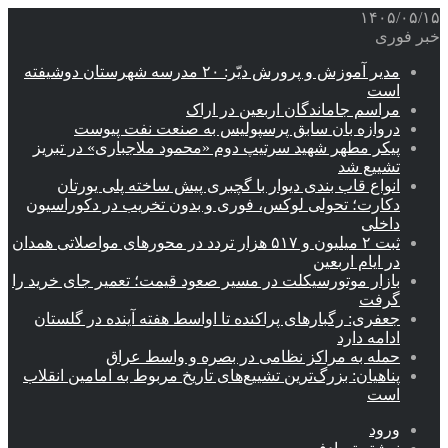
۱۴۰۵/۰۵/۱۵
خبر فوری
مدیر آموزش و پرورش دیّر: ۲۰ مدرسه شهرستان دوشیفته
است
مراسم جاماندگان اربعین در اراک
دروازه بان سابق پرسپولیس به صنعت نفت پیوست
پیکر مطهر شهید سرتیپ دوم «محمود ملاجباری» در تبریز
تشییع شد
انواع قاب بندی دیوار با گچبری پیش ساخته پلی یورتان
دکارت؛ تحولی لوکس، فوری و بدون تخریب در دکوراسیون
داخلی
ثبت ۲ میلیون و ۵۱۷ هزار تردد در محورهای مواصلاتی همدان
در ایام اربعین
بازار موتورسیکلت در مسیر صعود قیمت؛ تعمیر جای خرید را
گرفت
جعفری: رگبارهای پراکنده تا اواسط هفته آینده در گلستان
ادامه دارد
حمله به مراکز نظامی در بصره و واسط عراق
پناهیان: بزرگ‌ترین تشییع‌های تاریخ مربوط به امامین انقلاب
است
ورود