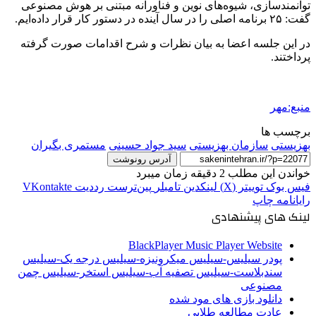
توانمندسازی، شیوه‌های نوین و
فناورانه
مبتنی بر هوش مصنوعی
گفت: ۲۵ برنامه اصلی را در سال آینده در دستور کار قرار داده‌ایم.
در این جلسه اعضا به بیان نظرات و شرح اقدامات صورت گرفته
پرداختند.
منبع:مهر
برچسب ها
بهزیستی
سازمان بهزیستی
سید جواد حسینی
مستمری بگیران
آدرس رونوشت
خواندن این مطلب 2 دقیقه زمان میبرد
فیس بوک
توییتر (X)
لینکدین
‫تامبلر
‫پین‌ترست
‫رددیت
‫VKontakte
رایانامه
چاپ
لینک های پیشنهادی
BlackPlayer Music Player Website
پودر سیلیس-سیلیس میکرونیزه-سیلیس درجه یک-سیلیس
سندبلاست-سیلیس تصفیه آب-سیلیس استخر-سیلیس چمن
مصنوعی
دانلود بازی های مود شده
عادت مطالعه طلایی