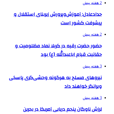
2 هفته پیش
حدادعادل: آموزش‌وپرورش زیربنای استقلال و
پیشرفت کشور است
2 هفته پیش
حضور حضرت رقیه در کربلا نماد مظلومیت و
حقانیت قیام اباعبدالله (ع) بود
3 هفته پیش
نیروهای مسلح به هرگونه وحشی‌گری پاسخی
ویرانگر خواهند داد
3 هفته پیش
لرزش ناوگان پنجم دریایی آمریکا در بحرین