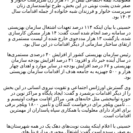
صفر شدن پشت نوبتی در این بخش، طرح توانمندسازی زنان
سرپرست خانوار و فرزندان شبه خانواده از جمله اقدامات سال
۱۴۰۳ بود.
حسینی با بیان اینکه ۱۱۴ درصد تعهدات اشتغال سازمان بهزیستی
در سامانه رصد انجام شده است گفت: ۱۴ هزار مسکن کارسازی
شده، بازگشت ۱۳ هزار مددجوی خارج شده از لیست مستمری و
ارتقای ساختار سازمانی از دیگر اقدامات در این سال بود.
رئیس سازمان بهزیستی کشور از افزایش ۴۰ درصدی مستمری‌ها
در سال آینده خبر داد و افزود: ۴۱ درصد افزایش بودجه سازمان
بهزیستی و ۶۷ درصد افزایش بودجه در سایر موارد و اهدای چهار
هزار و ۵۰۰ جهیزیه به جامعه هدف از اقدامات سازمان بهزیستی
بود.
وی گسترش اورژانس اجتماعی و تقویت نیروی انسانی در این بخش
را از دیگر اقدامات برشمرد و گفت: ایجاد پایگاه و مراکز نوین در
حوزه توانبخشی مثل خانه‌های هنر، مراکز اقامت موقت
اوتیسم
و
… تأمین ویلچر برای درخواست کنندگان و تأمین ۱۸۰۰ ویلچر برقی
برای افراد دارای معلولیت با همکاری سپاه پاسداران از مهمترین
اقدامات است.
حسینی با اعلام اینکه پشت نوبت‌های دهک یک در همه شهرستان‌ها
به صفر رسیده است گفت: اشتغال محوری مزارع پنل‌های