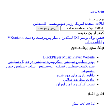
منبع:مهر
برچسب ها
ایالات متحده امریکا
رژیم صهیونیستی
فلسطین
آدرس رونوشت
کمتر از یک دقیقه
فیس بوک
توییتر (X)
لینکدین
‫تامبلر
‫پین‌ترست
‫رددیت
‫VKontakte
رایانامه
چاپ
لینک های پیشنهادی
BlackPlayer Music Player Website
پودر سیلیس-سیلیس میکرونیزه-سیلیس درجه یک-سیلیس
سندبلاست-سیلیس تصفیه آب-سیلیس استخر-سیلیس چمن
مصنوعی
دانلود بازی های مود شده
عادت مطالعه طلایی
نصب کرکره با امن آوران
آخرین اخبار
12 ساعت پیش