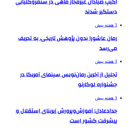
اکیپ صیادان غیرمجاز ماهی در سنقروکلیایی
دستگیر شدند
3 هفته پیش
رمان عاشورا بدون پژوهش تاریخی، به تحریف
می‌رسد
3 هفته پیش
تجلیل از آخرین رمان‌نویس سینمای آمریکا در
جشنواره لوکارنو
3 هفته پیش
حدادعادل: آموزش‌وپرورش زیربنای استقلال و
پیشرفت کشور است