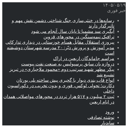
۱۴۰۵/۰۵/۱۹
خبر فوری
رسانه‌ها در خنثی‌سازی جنگ شناختی دشمن نقش‌ مهم و
تاثیرگذار دارند
آبگیری سد مشمپا تا پایان سال آنجام می شود
ترافیک نیمه‌سنگین در محورهای قزوین
پیروزی استقلال مقابل همنام خوزستانی در دیداری تدارکاتی
مدیر آموزش و پرورش دیّر: ۲۰ مدرسه شهرستان دوشیفته
است
مراسم جاماندگان اربعین در اراک
دروازه بان سابق پرسپولیس به صنعت نفت پیوست
پیکر مطهر شهید سرتیپ دوم «محمود ملاجباری» در تبریز
تشییع شد
انواع قاب بندی دیوار با گچبری پیش ساخته پلی یورتان
دکارت؛ تحولی لوکس، فوری و بدون تخریب در دکوراسیون
داخلی
ثبت ۲ میلیون و ۵۱۷ هزار تردد در محورهای مواصلاتی همدان
در ایام اربعین
ورود
نوشته تصادفی
سایدبار