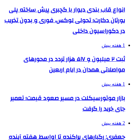
انواع قاب بندی دیوار با گچبری پیش ساخته پلی
یورتان دکارت؛ تحولی لوکس، فوری و بدون تخریب
در دکوراسیون داخلی
1 هفته پیش
ثبت ۲ میلیون و ۵۱۷ هزار تردد در محورهای
مواصلاتی همدان در ایام اربعین
1 هفته پیش
بازار موتورسیکلت در مسیر صعود قیمت؛ تعمیر
جای خرید را گرفت
2 هفته پیش
جعفری: رگبارهای پراکنده تا اواسط هفته آینده