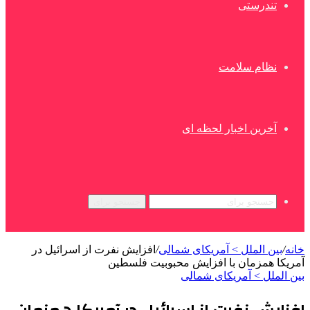
تندرستی
نظام سلامت
آخرین اخبار لحظه ای
جستجو برای
خانه
/
بین الملل > آمریکای شمالی
/
افزایش نفرت از اسرائیل در
آمریکا همزمان با افزایش محبوبیت فلسطین
بین الملل > آمریکای شمالی