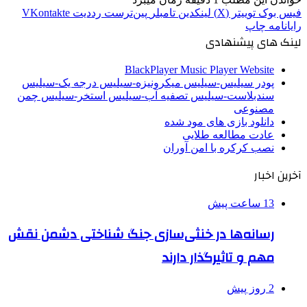
فیس بوک
توییتر (X)
لینکدین
‫تامبلر
‫پین‌ترست
‫رددیت
‫VKontakte
رایانامه
چاپ
لینک های پیشنهادی
BlackPlayer Music Player Website
پودر سیلیس-سیلیس میکرونیزه-سیلیس درجه یک-سیلیس
سندبلاست-سیلیس تصفیه آب-سیلیس استخر-سیلیس چمن
مصنوعی
دانلود بازی های مود شده
عادت مطالعه طلایی
نصب کرکره با امن آوران
آخرین اخبار
13 ساعت پیش
رسانه‌ها در خنثی‌سازی جنگ شناختی دشمن نقش‌
مهم و تاثیرگذار دارند
2 روز پیش