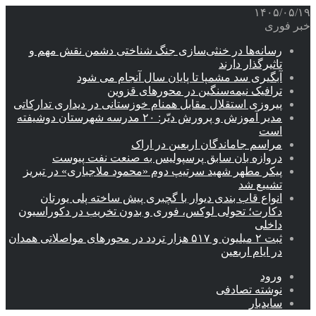
۱۴۰۵/۰۵/۱۹
خبر فوری
رسانه‌ها در خنثی‌سازی جنگ شناختی دشمن نقش‌ مهم و
تاثیرگذار دارند
آبگیری سد مشمپا تا پایان سال آنجام می شود
ترافیک نیمه‌سنگین در محورهای قزوین
پیروزی استقلال مقابل همنام خوزستانی در دیداری تدارکاتی
مدیر آموزش و پرورش دیّر: ۲۰ مدرسه شهرستان دوشیفته
است
مراسم جاماندگان اربعین در اراک
دروازه بان سابق پرسپولیس به صنعت نفت پیوست
پیکر مطهر شهید سرتیپ دوم «محمود ملاجباری» در تبریز
تشییع شد
انواع قاب بندی دیوار با گچبری پیش ساخته پلی یورتان
دکارت؛ تحولی لوکس، فوری و بدون تخریب در دکوراسیون
داخلی
ثبت ۲ میلیون و ۵۱۷ هزار تردد در محورهای مواصلاتی همدان
در ایام اربعین
ورود
نوشته تصادفی
سایدبار