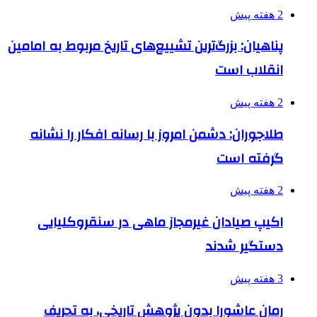
2 هفته پیش
پناهیان: بزرگ‌ترین تشییع‌های تاریخ مربوط به امامین
انقلاب است
2 هفته پیش
طلاجوران: دشمن امروز با رسانه افکار را نشانه
گرفته است
2 هفته پیش
اکیپ صیادان غیرمجاز ماهی در سنقروکلیایی
دستگیر شدند
3 هفته پیش
رمان عاشورا بدون پژوهش تاریخی، به تحریف