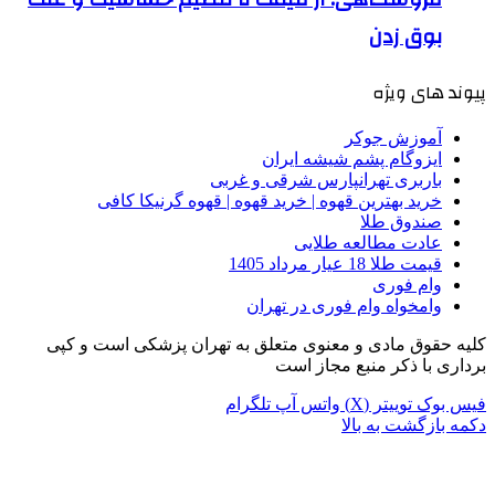
بوق زدن
پیوند های ویژه
آموزش جوکر
ایزوگام پشم شیشه ایران
باربری تهرانپارس شرقی و غربی
خرید بهترین قهوه | خرید قهوه | قهوه گرنیکا کافی
صندوق طلا
عادت مطالعه طلایی
قیمت طلا 18 عیار مرداد 1405
وام فوری
وامخواه وام فوری در تهران
کلیه حقوق مادی و معنوی متعلق به تهران پزشکی است و کپی
برداری با ذکر منبع مجاز است
فیس بوک
توییتر (X)
واتس آپ
تلگرام
دکمه بازگشت به بالا