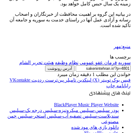
زمینه یک سال حبس کامل خواهد بود.
در بیانیه این گروه بر اهمیت محافظت از خبرنگاران و اصحاب
رسانه و آزادی عمل آنها در راستای خدمت به سوریه و جامعه آن
تأکید شده است.
منبع:مهر
برچسب ها
سوریه
فرمان عفو عمومی
نظام وظیفه
هیئت تحریر الشام
آدرس رونوشت
خواندن این مطلب 1 دقیقه زمان میبرد
فیس بوک
توییتر (X)
لینکدین
‫تامبلر
‫پین‌ترست
‫رددیت
‫VKontakte
رایانامه
چاپ
لینک های پیشنهادی
BlackPlayer Music Player Website
پودر سیلیس-سیلیس میکرونیزه-سیلیس درجه یک-سیلیس
سندبلاست-سیلیس تصفیه آب-سیلیس استخر-سیلیس چمن
مصنوعی
دانلود بازی های مود شده
عادت مطالعه طلایی