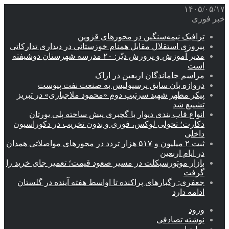
۱۴۰۵/۰۵/۱۷
خبر فوری
ترافیک نیمه‌سنگین در محورهای قزوین
پیروزی استقلال مقابل همنام خوزستانی در دیداری تدارکاتی
مدیر آموزش و پرورش دیّر: ۲۰ مدرسه شهرستان دوشیفته
است
مراسم جاماندگان اربعین در اراک
دروازه بان سابق پرسپولیس به صنعت نفت پیوست
پیکر مطهر شهید سرتیپ دوم «محمود ملاجباری» در تبریز
تشییع شد
انواع قاب بندی دیوار با گچبری پیش ساخته پلی یورتان
دکارت؛ تحولی لوکس، فوری و بدون تخریب در دکوراسیون
داخلی
ثبت ۲ میلیون و ۵۱۷ هزار تردد در محورهای مواصلاتی همدان
در ایام اربعین
بازار موتورسیکلت در مسیر صعود قیمت؛ تعمیر جای خرید را
گرفت
جعفری: رگبارهای پراکنده تا اواسط هفته آینده در گلستان
ادامه دارد
ورود
نوشته تصادفی