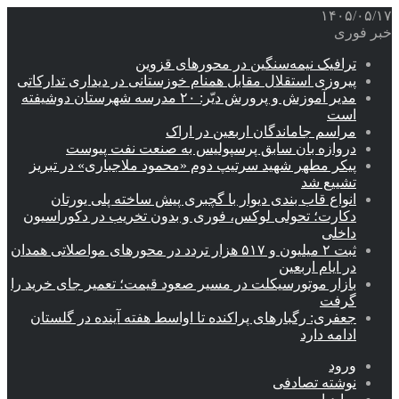
۱۴۰۵/۰۵/۱۷
خبر فوری
ترافیک نیمه‌سنگین در محورهای قزوین
پیروزی استقلال مقابل همنام خوزستانی در دیداری تدارکاتی
مدیر آموزش و پرورش دیّر: ۲۰ مدرسه شهرستان دوشیفته
است
مراسم جاماندگان اربعین در اراک
دروازه بان سابق پرسپولیس به صنعت نفت پیوست
پیکر مطهر شهید سرتیپ دوم «محمود ملاجباری» در تبریز
تشییع شد
انواع قاب بندی دیوار با گچبری پیش ساخته پلی یورتان
دکارت؛ تحولی لوکس، فوری و بدون تخریب در دکوراسیون
داخلی
ثبت ۲ میلیون و ۵۱۷ هزار تردد در محورهای مواصلاتی همدان
در ایام اربعین
بازار موتورسیکلت در مسیر صعود قیمت؛ تعمیر جای خرید را
گرفت
جعفری: رگبارهای پراکنده تا اواسط هفته آینده در گلستان
ادامه دارد
ورود
نوشته تصادفی