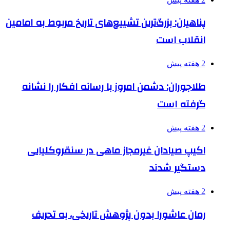
پناهیان: بزرگ‌ترین تشییع‌های تاریخ مربوط به امامین
انقلاب است
2 هفته پیش
طلاجوران: دشمن امروز با رسانه افکار را نشانه
گرفته است
2 هفته پیش
اکیپ صیادان غیرمجاز ماهی در سنقروکلیایی
دستگیر شدند
2 هفته پیش
رمان عاشورا بدون پژوهش تاریخی، به تحریف