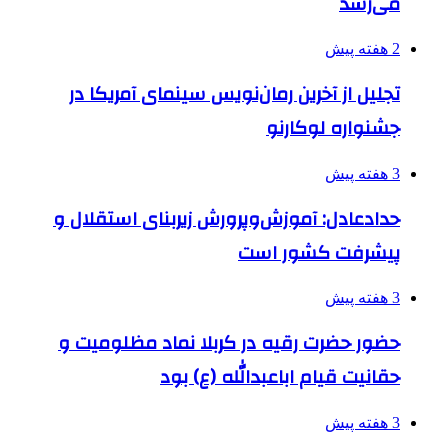
می‌رسد
2 هفته پیش
تجلیل از آخرین رمان‌نویس سینمای آمریکا در
جشنواره لوکارنو
3 هفته پیش
حدادعادل: آموزش‌وپرورش زیربنای استقلال و
پیشرفت کشور است
3 هفته پیش
حضور حضرت رقیه در کربلا نماد مظلومیت و
حقانیت قیام اباعبدالله (ع) بود
3 هفته پیش