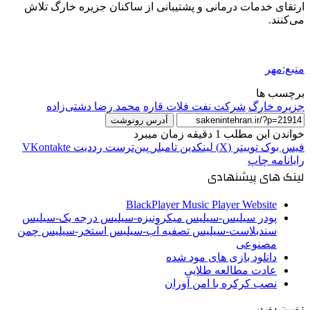
ارتقای خدمات درمانی و پشتیبانی از ساکنان جزیره
خارگ
تلاش
می‌کنند.
منبع:مهر
برچسب ها
جزیره خارگ
شرکت نفت فلات قاره
محمد رضا دشتی‌زاده
آدرس رونوشت
خواندن این مطلب 1 دقیقه زمان میبرد
فیس بوک
توییتر (X)
لینکدین
‫تامبلر
‫پین‌ترست
‫رددیت
‫VKontakte
رایانامه
چاپ
لینک های پیشنهادی
BlackPlayer Music Player Website
پودر سیلیس-سیلیس میکرونیزه-سیلیس درجه یک-سیلیس
سندبلاست-سیلیس تصفیه آب-سیلیس استخر-سیلیس چمن
مصنوعی
دانلود بازی های مود شده
عادت مطالعه طلایی
نصب کرکره با امن آوران