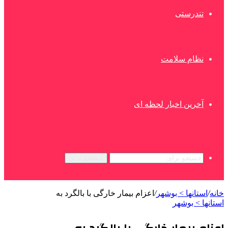
تندرستی
نظام سلامت
آخرین اخبار لحظه ای
جستجو برای
خانه
/
استانها > بوشهر
/
اعزام بیمار خارگی با بالگرد به
استانها > بوشهر