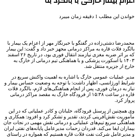
اعزام بیمار خارگی با بالگرد به
خواندن این مطلب 1 دقیقه زمان میبرد
محمدرضا دشتی‌زاده در گفتگو با خبرنگار مهر از اعزام یک بیمار با
بالگرد فلات قاره به مراکز درمانی مجهز خبر داد و گفت: این بیمار
که بر اثر ضربه مغزی نیازمند انتقال فوری بود، در تاریخ ۲۶ اسفند
۱۴۰۳ با اسکورت پزشکی و با هماهنگی تیم درمانی از
خارگ
به
خارج از جزیره منتقل شد.
مدیر عملیات عمومی
خارگ
با اشاره به اهمیت واکنش سریع در
شرایط اورژانسی، اظهار داشت: با توجه به وضعیت حساس بیمار و
نیاز به درمان فوری، پس از انجام هماهنگی‌های لازم، بالگرد فلات
قاره در ساعت ۱۵:۳۸ از فرودگاه
خارگ
به مقصد مراکز درمانی
پرواز کرد.
وی همچنین از پرسنل فرودگاه، خلبانان و کادر عملیاتی که در این
مأموریت نقش‌آفرینی کردند، تقدیر و تشکر کرد و افزود: همکاری و
هماهنگی سریع تیم‌های عملیاتی و درمانی نقش مهمی در نجات جان
بیماران ایفا می‌کند. قدردان زحمات مدیرعامل پایانه‌های نفتی ایران
و مدیرعامل شرکت نفت فلات قاره هستیم که همواره در راستای