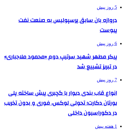
5 روز پیش
دروازه بان سابق پرسپولیس به صنعت نفت
پیوست
6 روز پیش
پیکر مطهر شهید سرتیپ دوم «محمود ملاجباری»
در تبریز تشییع شد
7 روز پیش
انواع قاب بندی دیوار با گچبری پیش ساخته پلی
یورتان دکارت؛ تحولی لوکس، فوری و بدون تخریب
در دکوراسیون داخلی
1 هفته پیش