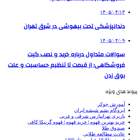
۱۴۰۵/۰۴/۱۳
دندانپزشکی تحت بیهوشی در شرق تهران
۱۴۰۵/۰۴/۰۹
سوالات متداول درباره خرید و نصب گیت
فروشگاهی؛ از قیمت تا تنظیم حساسیت و علت
بوق زدن
پیوند های ویژه
آموزش جوکر
ایزوگام پشم شیشه ایران
باربری تهرانپارس شرقی و غربی
خرید بهترین قهوه | خرید قهوه | قهوه گرنیکا کافی
صندوق طلا
عادت مطالعه طلایی
قیمت طلا 18 عیار مرداد 1405