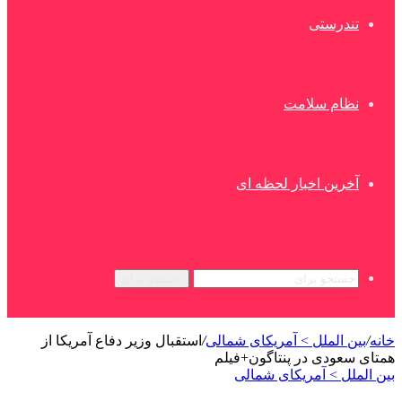
تندرستی
نظام سلامت
آخرین اخبار لحظه ای
جستجو برای
خانه
/
بین الملل > آمریکای شمالی
/
استقبال وزیر دفاع آمریکا از
همتای سعودی در پنتاگون+فیلم
بین الملل > آمریکای شمالی