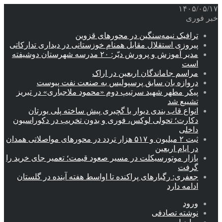
۱۴۰۵/۰۵/۱۷
خبر فوری
ترافیک نیمه‌سنگین در محورهای قزوین
پیروزی استقلال مقابل همنام خوزستانی در دیداری تدارکاتی
مدیر آموزش و پرورش دیّر: ۲۰ مدرسه شهرستان دوشیفته
است
مراسم جاماندگان اربعین در اراک
دروازه بان سابق پرسپولیس به صنعت نفت پیوست
پیکر مطهر شهید سرتیپ دوم «محمود ملاجباری» در تبریز
تشییع شد
انواع قاب بندی دیوار با گچبری پیش ساخته پلی یورتان
دکارت؛ تحولی لوکس، فوری و بدون تخریب در دکوراسیون
داخلی
ثبت ۲ میلیون و ۵۱۷ هزار تردد در محورهای مواصلاتی همدان
در ایام اربعین
بازار موتورسیکلت در مسیر صعود قیمت؛ تعمیر جای خرید را
گرفت
جعفری: رگبارهای پراکنده تا اواسط هفته آینده در گلستان
ادامه دارد
ورود
نوشته تصادفی