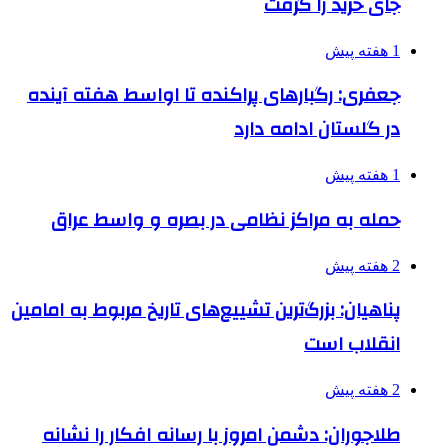
جای خرید را گرفت
1 هفته پیش
جعفری: رگبارهای پراکنده تا اواسط هفته آینده
در گلستان ادامه دارد
1 هفته پیش
حمله به مراکز نظامی در بصره و واسط عراق
2 هفته پیش
پناهیان: بزرگ‌ترین تشییع‌های تاریخ مربوط به امامین
انقلاب است
2 هفته پیش
طلاجوران: دشمن امروز با رسانه افکار را نشانه