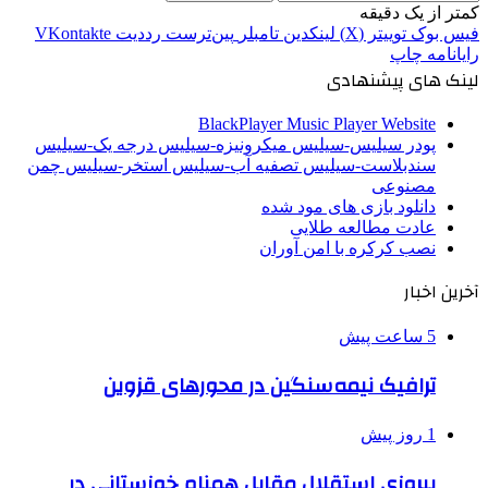
کمتر از یک دقیقه
فیس بوک
توییتر (X)
لینکدین
‫تامبلر
‫پین‌ترست
‫رددیت
‫VKontakte
رایانامه
چاپ
لینک های پیشنهادی
BlackPlayer Music Player Website
پودر سیلیس-سیلیس میکرونیزه-سیلیس درجه یک-سیلیس
سندبلاست-سیلیس تصفیه آب-سیلیس استخر-سیلیس چمن
مصنوعی
دانلود بازی های مود شده
عادت مطالعه طلایی
نصب کرکره با امن آوران
آخرین اخبار
5 ساعت پیش
ترافیک نیمه‌سنگین در محورهای قزوین
1 روز پیش
پیروزی استقلال مقابل همنام خوزستانی در