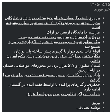
۱۴۰۵/۰۵/۱۵
خبر فوری
پیروزی استقلال مقابل همنام خوزستانی در دیداری تدارکاتی
مدیر آموزش و پرورش دیّر: ۲۰ مدرسه شهرستان دوشیفته
است
مراسم جاماندگان اربعین در اراک
دروازه بان سابق پرسپولیس به صنعت نفت پیوست
پیکر مطهر شهید سرتیپ دوم «محمود ملاجباری» در تبریز
تشییع شد
انواع قاب بندی دیوار با گچبری پیش ساخته پلی یورتان
دکارت؛ تحولی لوکس، فوری و بدون تخریب در دکوراسیون
داخلی
ثبت ۲ میلیون و ۵۱۷ هزار تردد در محورهای مواصلاتی همدان
در ایام اربعین
بازار موتورسیکلت در مسیر صعود قیمت؛ تعمیر جای خرید را
گرفت
جعفری: رگبارهای پراکنده تا اواسط هفته آینده در گلستان
ادامه دارد
حمله به مراکز نظامی در بصره و واسط عراق
ورود
نوشته تصادفی