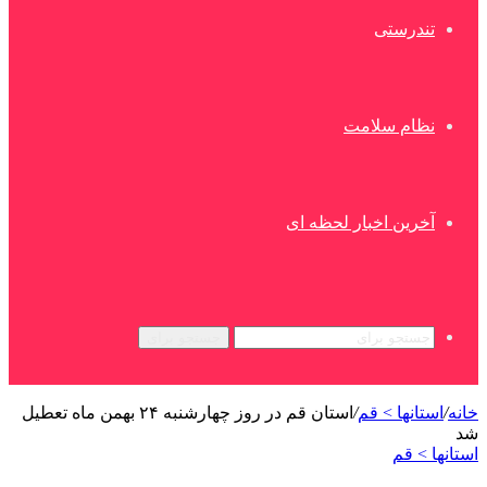
تندرستی
نظام سلامت
آخرین اخبار لحظه ای
جستجو برای
خانه
/
استانها > قم
/
استان قم در روز چهارشنبه ۲۴ بهمن ماه تعطیل
شد
استانها > قم