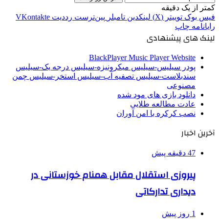
کمتر از یک دقیقه
فیس بوک
توییتر (X)
لینکدین
‫تامبلر
‫پین‌ترست
‫رددیت
‫VKontakte
رایانامه
چاپ
لینک های پیشنهادی
BlackPlayer Music Player Website
پودر سیلیس-سیلیس میکرونیزه-سیلیس درجه یک-سیلیس
سندبلاست-سیلیس تصفیه آب-سیلیس استخر-سیلیس چمن
مصنوعی
دانلود بازی های مود شده
عادت مطالعه طلایی
نصب کرکره با امن آوران
آخرین اخبار
47 دقیقه پیش
پیروزی استقلال مقابل همنام خوزستانی در
دیداری تدارکاتی
1 روز پیش