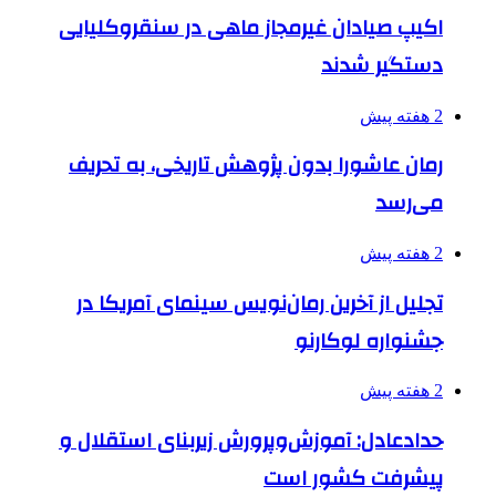
اکیپ صیادان غیرمجاز ماهی در سنقروکلیایی
دستگیر شدند
2 هفته پیش
رمان عاشورا بدون پژوهش تاریخی، به تحریف
می‌رسد
2 هفته پیش
تجلیل از آخرین رمان‌نویس سینمای آمریکا در
جشنواره لوکارنو
2 هفته پیش
حدادعادل: آموزش‌وپرورش زیربنای استقلال و
پیشرفت کشور است