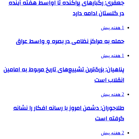
جعفری: رگبارهای پراکنده تا اواسط هفته آینده
در گلستان ادامه دارد
1 هفته پیش
حمله به مراکز نظامی در بصره و واسط عراق
1 هفته پیش
پناهیان: بزرگ‌ترین تشییع‌های تاریخ مربوط به امامین
انقلاب است
2 هفته پیش
طلاجوران: دشمن امروز با رسانه افکار را نشانه
گرفته است
2 هفته پیش