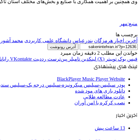
وی همچنین بر اهمیت همکاری با صنایع و بخش‌های مختلف استان تاکید ک
منبع:مهر
برچسب ها
آخرین اخبار هرمزگان
بندرعباس
دانشگاه علمی کاربردی
محمد آشوری 
آدرس رونوشت
خواندن این مطلب 2 دقیقه زمان میبرد
فیس بوک
توییتر (X)
لینکدین
‫تامبلر
‫پین‌ترست
‫رددیت
‫VKontakte
رایان
لینک های پیشنهادی
BlackPlayer Music Player Website
پودر سیلیس-سیلیس میکرونیزه-سیلیس درجه یک-سیلیس سن
دانلود بازی های مود شده
عادت مطالعه طلایی
نصب کرکره با امن آوران
آخرین اخبار
13 ساعت پیش