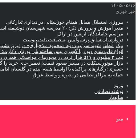
۱۴۰۵/۰۵/۱۶
خبر فوری
پیروزی استقلال مقابل همنام خوزستانی در دیداری تدارکاتی
مدیر آموزش و پرورش دیّر: ۲۰ مدرسه شهرستان دوشیفته است
مراسم جاماندگان اربعین در اراک
دروازه بان سابق پرسپولیس به صنعت نفت پیوست
پیکر مطهر شهید سرتیپ دوم «محمود ملاجباری» در تبریز تشیی
انواع قاب بندی دیوار با گچبری پیش ساخته پلی یورتان دکارت
ثبت ۲ میلیون و ۵۱۷ هزار تردد در محورهای مواصلاتی همدان در ایام اربعین
بازار موتورسیکلت در مسیر صعود قیمت؛ تعمیر جای خرید را 
جعفری: رگبارهای پراکنده تا اواسط هفته آینده در گلستان ادامه 
حمله به مراکز نظامی در بصره و واسط عراق
ورود
نوشته تصادفی
سایدبار
منو