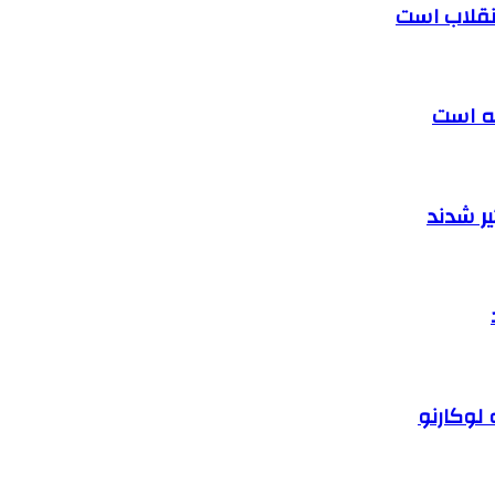
 انقلاب است
ته است
ر شدند
 لوکارنو