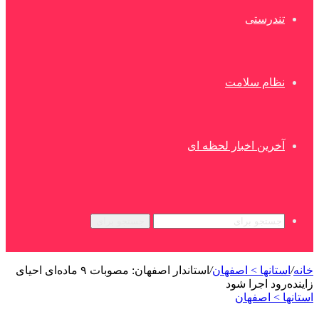
تندرستی
نظام سلامت
آخرین اخبار لحظه ای
جستجو برای
خانه
/
استانها > اصفهان
/
استاندار اصفهان: مصوبات ۹ ماده‌ای احیای
زاینده‌رود اجرا شود
استانها > اصفهان