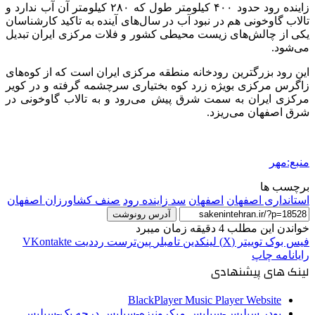
زاینده رود حدود ۴۰۰ کیلومتر طول که ۲۸۰ کیلومتر آن آب ندارد و
تالاب گاوخونی هم در نبود آب در سال‌های آینده به تاکید کارشناسان
یکی از چالش‌های زیست محیطی کشور و فلات مرکزی ایران تبدیل
می‌شود.
این رود بزرگترین رودخانه منطقه مرکزی ایران است که از کوه‌های
زاگرس مرکزی بویژه زرد کوه بختیاری سرچشمه گرفته و در کویر
مرکزی ایران به سمت شرق پیش می‌رود و به تالاب گاوخونی در
شرق اصفهان می‌ریزد.
منبع:مهر
برچسب ها
استانداری اصفهان
اصفهان
سد زاینده رود
صنف کشاورزان اصفهان
آدرس رونوشت
خواندن این مطلب 4 دقیقه زمان میبرد
فیس بوک
توییتر (X)
لینکدین
‫تامبلر
‫پین‌ترست
‫رددیت
‫VKontakte
رایانامه
چاپ
لینک های پیشنهادی
BlackPlayer Music Player Website
پودر سیلیس-سیلیس میکرونیزه-سیلیس درجه یک-سیلیس