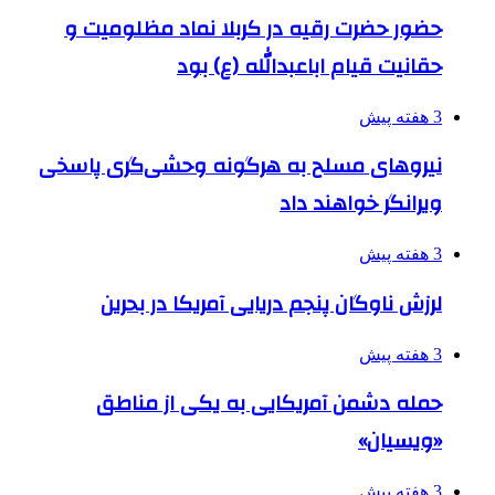
حضور حضرت رقیه در کربلا نماد مظلومیت و
حقانیت قیام اباعبدالله (ع) بود
3 هفته پیش
نیروهای مسلح به هرگونه وحشی‌گری پاسخی
ویرانگر خواهند داد
3 هفته پیش
لرزش ناوگان پنجم دریایی آمریکا در بحرین
3 هفته پیش
حمله دشمن آمریکایی به یکی از مناطق
«ویسیان»
3 هفته پیش