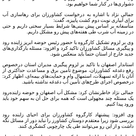
دشواری‌ها در کنار شما خواهیم بود.
جمالی نژاد با اشاره به درخواست کشاورزان برای رهاسازی آب
برای آبیاری نوبت دوم کشت پاییزه، گفت:
متأسفانه بر اساس پیش بینی‌ها شرایط بسیار سختی داریم و حتی
در زمینه آب شرب طی هفته‌های پیش رو مشکل داریم.
وی بر لزوم تشکیل کارگروه با حضور رئیس حوضه
ابریز
زاینده رود
و پیگیری مسائل کشاورزان تاکید کرد و افزود: مسئله بارگذاری‌های
جدید خارج از استان حتماً باید منعکس شود.
استاندار اصفهان با تاکید بر لزوم پیگیری مدیران استان
درخصوص
رفع دغدغه کشاورزان، موضوع تأمین برق و مساعدت حداکثری از
آنان با ارائه تسهیلات، استمهال وام و حمایت‌های بیمه‌ای، اظهار کرد:
درخصوص
اجرای طرح‌های تأمین آب دغدغه نداشته باشید.
جمالی نژاد خاطرنشان کرد: مشکل آب اصفهان و حوضه زاینده‌رود
یک مسئله چند مجهولی است که همه برای حل آن به سهم خود باید
ورود پیدا کنیم.
وی افزود: پیشنهاد کارگروه کشاورزان برای احیای زاینده رود
بررسی شود زیرا معتقدم دوستان کشاورز را نباید دور از مسائل نگه
داشت و از این رو می‌توانند طی یک چارچوبی کنشگری کنند.