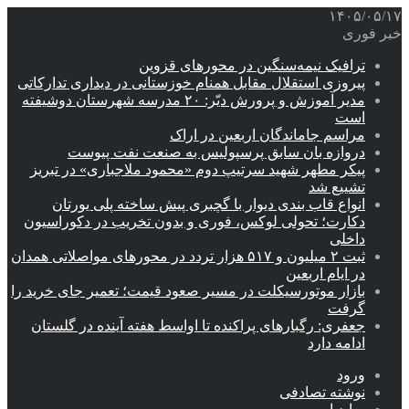
۱۴۰۵/۰۵/۱۷
خبر فوری
ترافیک نیمه‌سنگین در محورهای قزوین
پیروزی استقلال مقابل همنام خوزستانی در دیداری تدارکاتی
مدیر آموزش و پرورش دیّر: ۲۰ مدرسه شهرستان دوشیفته
است
مراسم جاماندگان اربعین در اراک
دروازه بان سابق پرسپولیس به صنعت نفت پیوست
پیکر مطهر شهید سرتیپ دوم «محمود ملاجباری» در تبریز
تشییع شد
انواع قاب بندی دیوار با گچبری پیش ساخته پلی یورتان
دکارت؛ تحولی لوکس، فوری و بدون تخریب در دکوراسیون
داخلی
ثبت ۲ میلیون و ۵۱۷ هزار تردد در محورهای مواصلاتی همدان
در ایام اربعین
بازار موتورسیکلت در مسیر صعود قیمت؛ تعمیر جای خرید را
گرفت
جعفری: رگبارهای پراکنده تا اواسط هفته آینده در گلستان
ادامه دارد
ورود
نوشته تصادفی