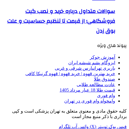
سوالات متداول درباره خرید و نصب گیت
فروشگاهی؛ از قیمت تا تنظیم حساسیت و علت
بوق زدن
پیوند های ویژه
آموزش جوکر
ایزوگام پشم شیشه ایران
باربری تهرانپارس شرقی و غربی
خرید بهترین قهوه | خرید قهوه | قهوه گرنیکا کافی
صندوق طلا
عادت مطالعه طلایی
قیمت طلا 18 عیار مرداد 1405
وام فوری
وامخواه وام فوری در تهران
کلیه حقوق مادی و معنوی متعلق به تهران پزشکی است و کپی
برداری با ذکر منبع مجاز است
فیس بوک
توییتر (X)
واتس آپ
تلگرام