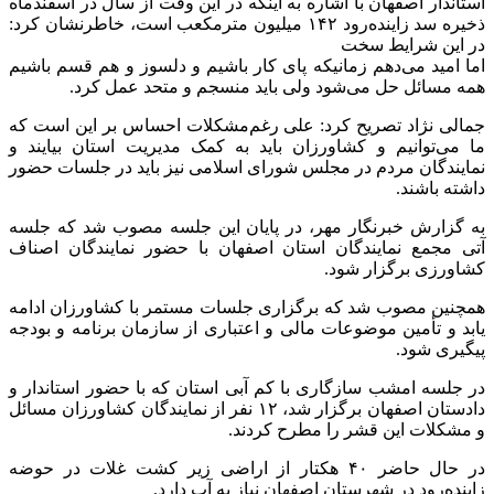
استاندار اصفهان با اشاره به اینکه در این وقت از سال در اسفندماه
ذخیره سد زاینده‌رود ۱۴۲ میلیون مترمکعب است، خاطرنشان کرد:
در این شرایط سخت
اما امید می‌دهم زمانیکه پای کار باشیم و دلسوز و هم قسم باشیم
همه مسائل حل می‌شود ولی باید منسجم و متحد عمل کرد.
جمالی نژاد تصریح کرد: علی رغم‌مشکلات احساس بر این است که
ما می‌توانیم و کشاورزان باید به کمک مدیریت استان بیایند و
نمایندگان مردم در مجلس شورای اسلامی نیز باید در جلسات حضور
داشته باشند.
به گزارش خبرنگار مهر، در پایان این جلسه مصوب شد که جلسه
آتی مجمع نمایندگان استان اصفهان با حضور نمایندگان اصناف
کشاورزی برگزار شود.
همچنین مصوب شد که برگزاری جلسات مستمر با کشاورزان ادامه
یابد و تأمین موضوعات مالی و اعتباری از سازمان برنامه و بودجه
پیگیری شود.
در جلسه امشب سازگاری با کم آبی استان که با حضور استاندار و
دادستان اصفهان برگزار شد، ۱۲ نفر از نمایندگان کشاورزان مسائل
و مشکلات این قشر را مطرح کردند.
در حال حاضر ۴۰ هکتار از اراضی زیر کشت غلات در حوضه
زاینده‌رود در شهرستان اصفهان نیاز به آب دارد.