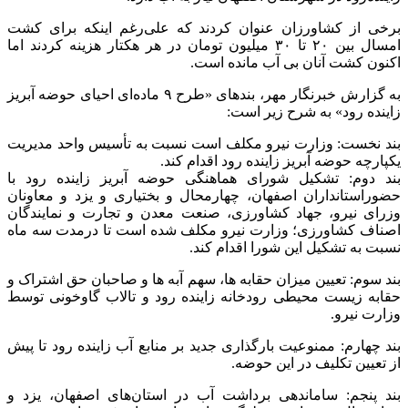
برخی از کشاورزان عنوان کردند که علی‌رغم اینکه برای کشت
امسال بین ۲۰ تا ۳۰ میلیون تومان در هر هکتار هزینه کردند اما
اکنون کشت آنان بی آب مانده است.
به گزارش خبرنگار مهر، بندهای «طرح ۹ ماده‌ای احیای حوضه آبریز
زاینده رود» به شرح زیر است:
بند نخست: وزارت نیرو مکلف است نسبت به تأسیس واحد مدیریت
یکپارچه حوضه آبریز زاینده رود اقدام کند.
بند دوم: تشکیل شورای هماهنگی حوضه آبریز زاینده رود با
حضوراستانداران
اصفهان، چهارمحال و بختیاری و یزد و معاونان
وزرای نیرو، جهاد کشاورزی، صنعت معدن و تجارت و نمایندگان
اصناف کشاورزی؛ وزارت نیرو مکلف شده است تا
درمدت
سه ماه
نسبت به تشکیل این شورا اقدام کند.
بند سوم: تعیین میزان
حقابه
ها
، سهم
آبه
ها
و صاحبان حق اشتراک و
حقابه
زیست محیطی رودخانه زاینده رود و تالاب گاوخونی توسط
وزارت نیرو.
بند چهارم: ممنوعیت بارگذاری جدید بر منابع آب زاینده رود تا پیش
از تعیین تکلیف در این حوضه.
بند پنجم: ساماندهی برداشت آب در استان‌های اصفهان، یزد و