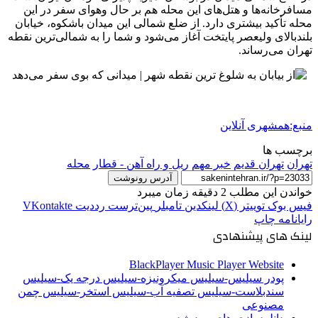
مسافرخانه‌ها و هتل‌های این محله هم بر حال وهوای سفر در این
محله تأکید بیشتری دارد. از ضلع شمالی این میدان باشکوه، خیابان
بلندبالای ولیعصر پایتخت آغاز می‌شود و شما را به شمالی‌ترین نقطه
تهران می‌رساند.
منبع:همشهری آنلاین
برچسب ها
تهران
تهران قدیم
خبر مهم
ریل و راه آهن - قطار
محله
آدرس رونوشت
خواندن این مطلب 2 دقیقه زمان میبرد
فیس بوک
توییتر (X)
لینکدین
‫تامبلر
‫پین‌ترست
‫رددیت
‫VKontakte
رایانامه
چاپ
لینک های پیشنهادی
BlackPlayer Music Player Website
پودر سیلیس-سیلیس میکرونیزه-سیلیس درجه یک-سیلیس
سندبلاست-سیلیس تصفیه آب-سیلیس استخر-سیلیس چمن
مصنوعی