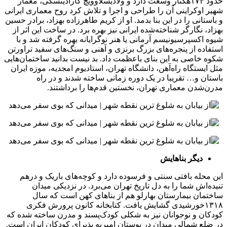
حدود ۱۷۴هکتار وسعت دارد و ولادیسلاوویچ گارادیتسکی، معمار
شهیر اوکراینی آن را طراحی و اجرا و تلاش کرد روح معماری ایرانی
و باستانی را در این بنا بدمد. او از کریم طاهرزاده بهزاد، برادر حسین
بهزاد، نگارگر شناخته‌شده ایرانی نیز بهره ‌برد. در ساخت این اثر از
شیوه اکسپرسیونیسم آرمانی یا هنر نوگرایانه بهره گرفته شد و با
استفاده از پنجره‌های بزرگ برنزی و آهنی و سنگ‌های سفید تراورتن
شکوه خاصی به این بنای باعظمت داد. بد نیست بدانید ساختمان‌هایی
مثل ایستگاه راه‌آهن، دانشگاه تهران، استادیوم امجدیه، موزه ایران
باستان و… تقریبا در یک دوره زمانی ساخته شدند و در راه
مدرن‌شدن معماری تهران، نخستین قدم‌ها را برداشتند.
دیگر بناهایش
این محله بافتی سنتی و فرسوده دارد و کوچه‌های باریک و درهم
تنیده‌اش شما را به دل تاریخ تهران می‌برد. در نزدیکی میدان
ساختمان بیمارستان بهارلو هم از بناهای کهن است که سال
۱۳۱۸خورشیدی گشایش یافت. کتابخانه کانون پرورش فکری
کودکان و نوجوانان نیز به شکلی کودک‌پسند و مدرن ساخته شده که
در ضلع شمالی میدان در بوستان امیریه پذیرای کودکان ایران است.