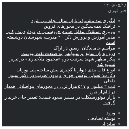
۱۴۰۵/۰۵/۱۸
خبر فوری
آبگیری سد مشمپا تا پایان سال آنجام می شود
ترافیک نیمه‌سنگین در محورهای قزوین
پیروزی استقلال مقابل همنام خوزستانی در دیداری تدارکاتی
مدیر آموزش و پرورش دیّر: ۲۰ مدرسه شهرستان دوشیفته
است
مراسم جاماندگان اربعین در اراک
دروازه بان سابق پرسپولیس به صنعت نفت پیوست
پیکر مطهر شهید سرتیپ دوم «محمود ملاجباری» در تبریز
تشییع شد
انواع قاب بندی دیوار با گچبری پیش ساخته پلی یورتان
دکارت؛ تحولی لوکس، فوری و بدون تخریب در دکوراسیون
داخلی
ثبت ۲ میلیون و ۵۱۷ هزار تردد در محورهای مواصلاتی همدان
در ایام اربعین
بازار موتورسیکلت در مسیر صعود قیمت؛ تعمیر جای خرید را
گرفت
ورود
نوشته تصادفی
سایدبار