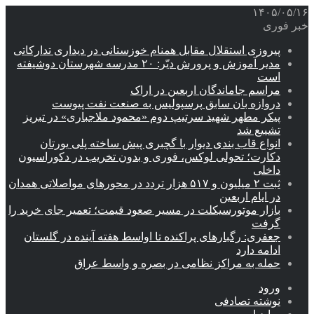
۱۴۰۵/۰۵/۱۶
خبر فوری
پیروزی استقلال مقابل همنام خوزستانی در دیداری تدارکاتی
مدیر آموزش و پرورش دیّر: ۲۰ مدرسه شهرستان دوشیفته
است
مراسم جاماندگان اربعین در اراک
دروازه بان سابق پرسپولیس به صنعت نفت پیوست
پیکر مطهر شهید سرتیپ دوم «محمود ملاجباری» در تبریز
تشییع شد
انواع قاب بندی دیوار با گچبری پیش ساخته پلی یورتان
دکارت؛ تحولی لوکس، فوری و بدون تخریب در دکوراسیون
داخلی
ثبت ۲ میلیون و ۵۱۷ هزار تردد در محورهای مواصلاتی همدان
در ایام اربعین
بازار موتورسیکلت در مسیر صعود قیمت؛ تعمیر جای خرید را
گرفت
جعفری: رگبارهای پراکنده تا اواسط هفته آینده در گلستان
ادامه دارد
حمله به مراکز نظامی در بصره و واسط عراق
ورود
نوشته تصادفی