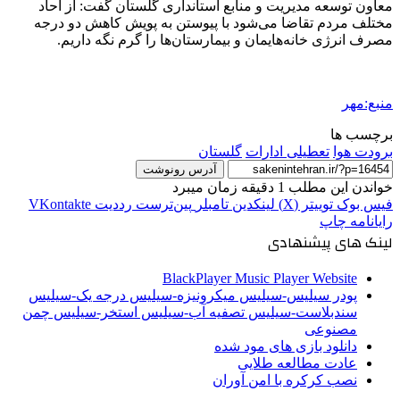
معاون توسعه مدیریت و منابع استانداری گلستان گفت: از آحاد
مختلف مردم تقاضا می‌شود با پیوستن به پویش کاهش دو درجه
مصرف انرژی خانه‌هایمان و بیمارستان‌ها را گرم نگه داریم.
منبع:مهر
برچسب ها
برودت هوا
تعطیلی ادارات
گلستان
آدرس رونوشت
خواندن این مطلب 1 دقیقه زمان میبرد
فیس بوک
توییتر (X)
لینکدین
‫تامبلر
‫پین‌ترست
‫رددیت
‫VKontakte
رایانامه
چاپ
لینک های پیشنهادی
BlackPlayer Music Player Website
پودر سیلیس-سیلیس میکرونیزه-سیلیس درجه یک-سیلیس
سندبلاست-سیلیس تصفیه آب-سیلیس استخر-سیلیس چمن
مصنوعی
دانلود بازی های مود شده
عادت مطالعه طلایی
نصب کرکره با امن آوران