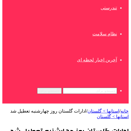
تندرستی
نظام سلامت
آخرین اخبار لحظه ای
جستجو برای
خانه
/
استانها > گلستان
/
ادارات گلستان روز چهارشنبه تعطیل شد
استانها > گلستان