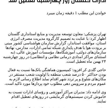
ادارات گلستان روز چهارشنبه تعطیل شد
خواندن این مطلب 1 دقیقه زمان میبرد
تهران پزشکی: معاون توسعه مدیریت و منابع استانداری گلستان
اظهار کرد: با عنایت به تصمیم کارگروه مدیریت مصرف انرژی
استان، موافقت استاندار، گزارش سازمان هواشناسی کشور مبنی
بر برودت هوا با هدف پایداری شبکه تمامی ادارات، مدارس، نهادها
سازمان‌های دولتی، آموزشگاه‌ها، مؤسسات آموزش عالی، (به
استثنای مراکز امدادی درمانی نظامی و انتظامی) در روز چهارشنبه
۲۴ بهمن ماه تعطیل است.
حاجی
گلدی
کر افزود: کمیسیون هماهنگی بانک‌ها نسبت به فعال
بودن حداکثر ۵٠ درصد شعب منطقه با اولویت شعب مستقر در
مکان‌های شلوغ و پر تردد شهر اقدام نماید اطلاع رسانی لازم به
عموم مردم و سرویس دهی مطلوب خود
پردازها
مورد تاکید است.
وی ادامه داد: مدیران مراکز آموزشی و رؤسای ادارات نسبت به
خاموش کردن سیستم‌های گرمایشی در روزهای تعطیل اقدام
نمایند.