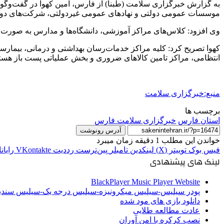
به گزارش خبرگزاری سلامت (طبنا) از فارس، امین کهوا در گفت‌وگو با
موسسات عمومی دولتی و نهادهای عمومی غیردولتی، شرکت‌های دولتی، بانک‌ها، مدا
وی افزود: کلاس‌های مراکز آموزشی، دانشگاه‌ها و مدارس به صورت مجازی 
کهوا تصریح کرد: کلیه مراکز خدمات‌رسان بهداشتی و درمانی، بیمارستا
انتظامی، مراکز تامین کالاهای ضروری و بخش عملیاتی پست باز هستن
منبع:خبرگزاری سلامت
برچسب ها
استان فارس
خبرگزاری سلامت فارس
آدرس رونوشت
خواندن این مطلب 1 دقیقه زمان میبرد
فیس بوک
توییتر (X)
لینکدین
‫تامبلر
‫پین‌ترست
‫رددیت
‫VKontakte
رایان
لینک های پیشنهادی
BlackPlayer Music Player Website
پودر سیلیس-سیلیس میکرونیزه-سیلیس درجه یک-سیلیس سن
دانلود بازی های مود شده
عادت مطالعه طلایی
نصب کرکره با امن آوران