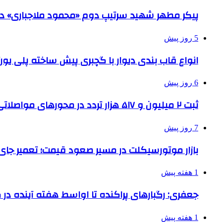
پیکر مطهر شهید سرتیپ دوم «محمود ملاجباری» در 
5 روز پیش
انواع قاب بندی دیوار با گچبری پیش ساخته پلی یو
6 روز پیش
ثبت ۲ میلیون و ۵۱۷ هزار تردد در محورهای مواصلاتی همدان در ایام اربعین
7 روز پیش
بازار موتورسیکلت در مسیر صعود قیمت؛ تعمیر جای 
1 هفته پیش
جعفری: رگبارهای پراکنده تا اواسط هفته آینده در گ
1 هفته پیش