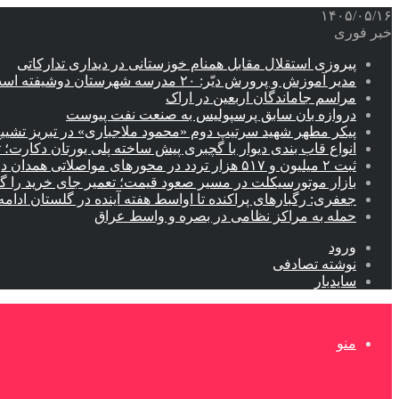
۱۴۰۵/۰۵/۱۶
خبر فوری
پیروزی استقلال مقابل همنام خوزستانی در دیداری تدارکاتی
مدیر آموزش و پرورش دیّر: ۲۰ مدرسه شهرستان دوشیفته است
مراسم جاماندگان اربعین در اراک
دروازه بان سابق پرسپولیس به صنعت نفت پیوست
پیکر مطهر شهید سرتیپ دوم «محمود ملاجباری» در تبریز تشیی
انواع قاب بندی دیوار با گچبری پیش ساخته پلی یورتان دکارت
ثبت ۲ میلیون و ۵۱۷ هزار تردد در محورهای مواصلاتی همدان در ایام اربعین
بازار موتورسیکلت در مسیر صعود قیمت؛ تعمیر جای خرید را 
جعفری: رگبارهای پراکنده تا اواسط هفته آینده در گلستان ادامه 
حمله به مراکز نظامی در بصره و واسط عراق
ورود
نوشته تصادفی
سایدبار
منو