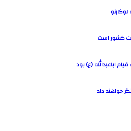
 لوکارنو
رفت کشور است
ام اباعبدالله (ع) بود
ر خواهند داد