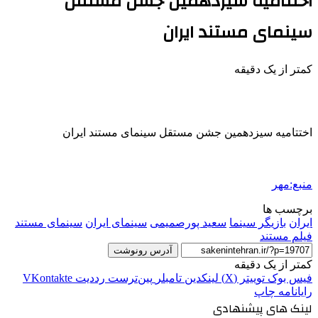
اختتامیه سیزدهمین جشن مستقل
سینمای مستند ایران
کمتر از یک دقیقه
اختتامیه سیزدهمین جشن مستقل سینمای مستند ایران
منبع:مهر
برچسب ها
ایران
بازیگر سینما
سعید پورصمیمی
سینمای ایران
سینمای مستند
فیلم مستند
آدرس رونوشت
کمتر از یک دقیقه
فیس بوک
توییتر (X)
لینکدین
‫تامبلر
‫پین‌ترست
‫رددیت
‫VKontakte
رایانامه
چاپ
لینک های پیشنهادی