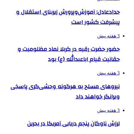
حدادعادل: آموزش‌وپرورش زیربنای استقلال و
پیشرفت کشور است
3 هفته پیش
حضور حضرت رقیه در کربلا نماد مظلومیت و
حقانیت قیام اباعبدالله (ع) بود
3 هفته پیش
نیروهای مسلح به هرگونه وحشی‌گری پاسخی
ویرانگر خواهند داد
3 هفته پیش
لرزش ناوگان پنجم دریایی آمریکا در بحرین