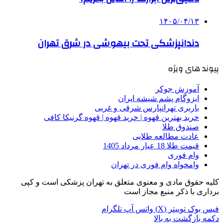
۱۴۰۵/۰۴/۱۳
دندانپزشکی تحت بیهوشی در شرق تهران
پیوند های ویژه
آموزش جوکر
ایزوگام پشم شیشه ایران
باربری تهرانپارس شرقی و غربی
خرید بهترین قهوه | خرید قهوه | قهوه گرنیکا کافی
صندوق طلا
عادت مطالعه طلایی
قیمت طلا 18 عیار مرداد 1405
وام فوری
وامخواه وام فوری در تهران
کلیه حقوق مادی و معنوی متعلق به تهران پزشکی است و کپی
برداری با ذکر منبع مجاز است
فیس بوک
توییتر (X)
واتس آپ
تلگرام
دکمه بازگشت به بالا