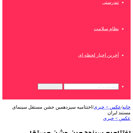
تندرستی
نظام سلامت
آخرین اخبار لحظه ای
جستجو برای
خانه
/
عکس > خبری
/
اختتامیه سیزدهمین جشن مستقل سینمای
مستند ایران
عکس > خبری