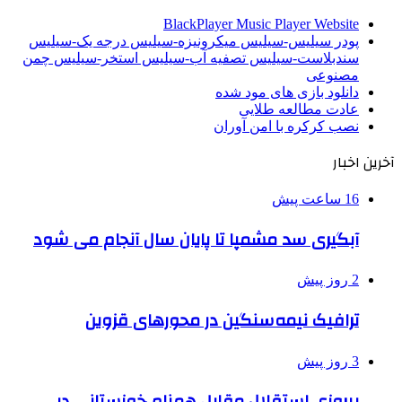
BlackPlayer Music Player Website
پودر سیلیس-سیلیس میکرونیزه-سیلیس درجه یک-سیلیس
سندبلاست-سیلیس تصفیه آب-سیلیس استخر-سیلیس چمن
مصنوعی
دانلود بازی های مود شده
عادت مطالعه طلایی
نصب کرکره با امن آوران
آخرین اخبار
16 ساعت پیش
آبگیری سد مشمپا تا پایان سال آنجام می شود
2 روز پیش
ترافیک نیمه‌سنگین در محورهای قزوین
3 روز پیش
پیروزی استقلال مقابل همنام خوزستانی در