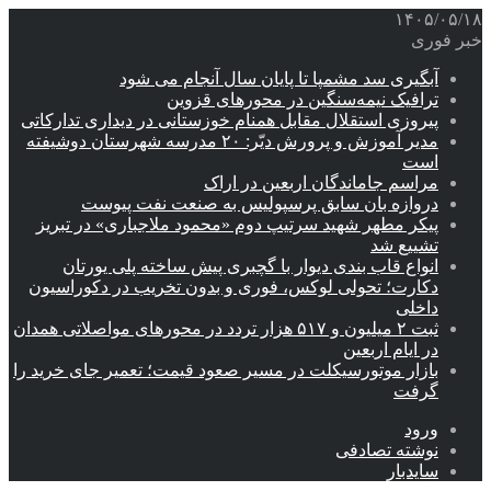
۱۴۰۵/۰۵/۱۸
خبر فوری
آبگیری سد مشمپا تا پایان سال آنجام می شود
ترافیک نیمه‌سنگین در محورهای قزوین
پیروزی استقلال مقابل همنام خوزستانی در دیداری تدارکاتی
مدیر آموزش و پرورش دیّر: ۲۰ مدرسه شهرستان دوشیفته
است
مراسم جاماندگان اربعین در اراک
دروازه بان سابق پرسپولیس به صنعت نفت پیوست
پیکر مطهر شهید سرتیپ دوم «محمود ملاجباری» در تبریز
تشییع شد
انواع قاب بندی دیوار با گچبری پیش ساخته پلی یورتان
دکارت؛ تحولی لوکس، فوری و بدون تخریب در دکوراسیون
داخلی
ثبت ۲ میلیون و ۵۱۷ هزار تردد در محورهای مواصلاتی همدان
در ایام اربعین
بازار موتورسیکلت در مسیر صعود قیمت؛ تعمیر جای خرید را
گرفت
ورود
نوشته تصادفی
سایدبار