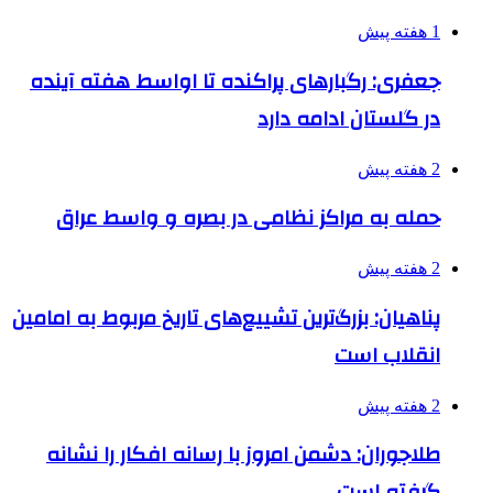
1 هفته پیش
جعفری: رگبارهای پراکنده تا اواسط هفته آینده
در گلستان ادامه دارد
2 هفته پیش
حمله به مراکز نظامی در بصره و واسط عراق
2 هفته پیش
پناهیان: بزرگ‌ترین تشییع‌های تاریخ مربوط به امامین
انقلاب است
2 هفته پیش
طلاجوران: دشمن امروز با رسانه افکار را نشانه
گرفته است