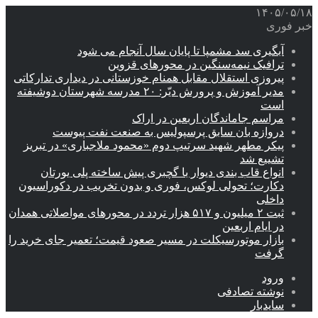
۱۴۰۵/۰۵/۱۸
خبر فوری
آبگیری سد مشمپا تا پایان سال آنجام می شود
ترافیک نیمه‌سنگین در محورهای قزوین
پیروزی استقلال مقابل همنام خوزستانی در دیداری تدارکاتی
مدیر آموزش و پرورش دیّر: ۲۰ مدرسه شهرستان دوشیفته
است
مراسم جاماندگان اربعین در اراک
دروازه بان سابق پرسپولیس به صنعت نفت پیوست
پیکر مطهر شهید سرتیپ دوم «محمود ملاجباری» در تبریز
تشییع شد
انواع قاب بندی دیوار با گچبری پیش ساخته پلی یورتان
دکارت؛ تحولی لوکس، فوری و بدون تخریب در دکوراسیون
داخلی
ثبت ۲ میلیون و ۵۱۷ هزار تردد در محورهای مواصلاتی همدان
در ایام اربعین
بازار موتورسیکلت در مسیر صعود قیمت؛ تعمیر جای خرید را
گرفت
ورود
نوشته تصادفی
سایدبار