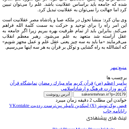
شده که جامعه باید
براساس
عقلانیت باشد. علم را می‌توان تبیین
کرد اما جهالت را نمی‌توان به عقلانیت تبدیل کرد.
وی بیان کرد: منشأ تحول در ملکه صبا و پادشاه مصر عقلانیت است
این امر راه را برای توحید و حرکت به سمت
کلمة
الله فراهم
می‌کند. بنابراین باید از تمام ظرفیت بهره ببریم زیرا اگر جامعه به
عقل آراسته شد متعهد به علم می‌شود. رهبر معظم انقلاب
می‌فرمایند «ما باید به سه چیز یعنی عقل علم و عمل مجهز شویم»
که انشاالله به راه گشایی و توکل بر قرآن به هر سه اینها می‌رسیم.
منبع:مهر
برچسب ها
پیامبر اعظم (ص)
قرآن کریم
ماه مبارك رمضان
نمایشگاه قرآن
کریم
وزارت فرهنگ و ارشاداسلامی
آدرس رونوشت
خواندن این مطلب 2 دقیقه زمان میبرد
فیس بوک
توییتر (X)
لینکدین
‫تامبلر
‫پین‌ترست
‫رددیت
‫VKontakte
رایانامه
چاپ
لینک های پیشنهادی