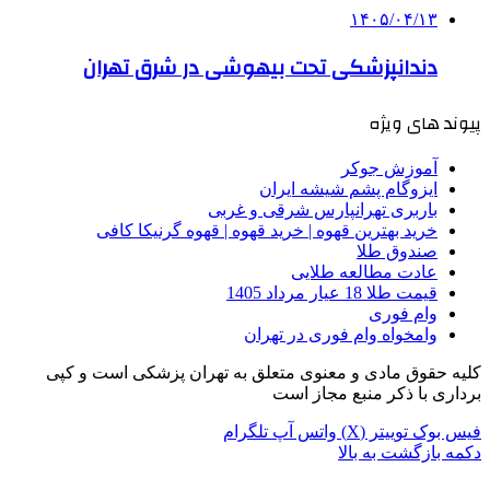
۱۴۰۵/۰۴/۱۳
دندانپزشکی تحت بیهوشی در شرق تهران
پیوند های ویژه
آموزش جوکر
ایزوگام پشم شیشه ایران
باربری تهرانپارس شرقی و غربی
خرید بهترین قهوه | خرید قهوه | قهوه گرنیکا کافی
صندوق طلا
عادت مطالعه طلایی
قیمت طلا 18 عیار مرداد 1405
وام فوری
وامخواه وام فوری در تهران
کلیه حقوق مادی و معنوی متعلق به تهران پزشکی است و کپی
برداری با ذکر منبع مجاز است
فیس بوک
توییتر (X)
واتس آپ
تلگرام
دکمه بازگشت به بالا