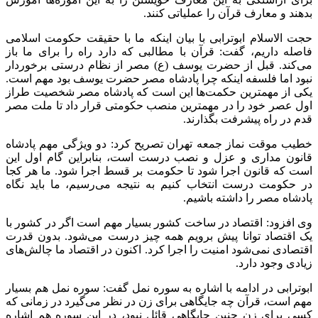
بدهند و معارف قرآن را عملیاتی کنند.
حجت الاسلام ابوترابی با بیان اینکه ما با حقیقت حکومت اسلامی
فاصله داریم، گفت: قرآن با مطالبی که دارد راه را برای ما باز
می‌کند. قبل از حضرت یوسف (
ع)
مصر از نظام درستی برخوردار
نبود اما فلسفه اینکه چرا پادشاه مصر حضرت یوسف بود مهم است.
یکی از مهمترین حکمت‌ها این است که پادشاه مصر شخصیت طراز
اول عصر خود را در مهمترین منصب حکومتی قرار داد تا ملت مصر
قدم در راه پیشرفت بگذارند.
خطیب موقت نماز جمعه تهران تصریح کرد: دو ویژگی مهم پادشاه
قانون مداری و عزل و نصب درست است، بنابراین گام اول این
است که قانون اجرا شود تا حکومت بر قسط اجرا شود. ما هر کجا
در حکومت درست انتخاب کنیم به نتیجه می‌رسیم، ما باید نگاه
پادشاه مصر را داشته باشیم.
وی افزود: اقتصاد در ساخت کشور بسیار مهم است اگر در کشور با
یک اقتصاد توانا پیش برویم همه چیز درست می‌شود. بدون قدرت
اقتصادی نمی‌شود امنیت را اجرا کرد. اکنون در اقتصاد ما چالش‌های
زیادی وجود دارد.
ابوترابی در ادامه با اشاره به سوره
نمل
گفت: سوره
نمل
هم بسیار
مهم است، قرآن چه جایگاهی برای زن در نظر می‌گیرد در زمانی که
کسی برای زن چنین جایگاهی قائل نبود، در این سوره هم اشاره