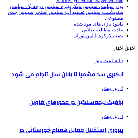
BlackPlayer Music Player Website
پودر سیلیس-سیلیس میکرونیزه-سیلیس درجه یک-سیلیس
سندبلاست-سیلیس تصفیه آب-سیلیس استخر-سیلیس چمن
مصنوعی
دانلود بازی های مود شده
عادت مطالعه طلایی
نصب کرکره با امن آوران
آخرین اخبار
15 ساعت پیش
آبگیری سد مشمپا تا پایان سال آنجام می شود
2 روز پیش
ترافیک نیمه‌سنگین در محورهای قزوین
3 روز پیش
پیروزی استقلال مقابل همنام خوزستانی در