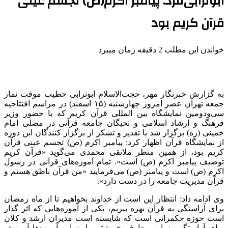
ابوترابی‌فرد: پیامبر اکرم(ص) تجسم عینی
قرآن کریم بود
خواندن این مطلب 2 دقیقه زمان میبرد
به گزارش خبرنگار مهر، حجت‌الاسلام ابوترابی خطیب موقت نماز
جمعه تهران عصر امروز چهارشنبه (۱۵ اسفند) در مراسم افتتاحیه
سی‌ودومین
نمایشگاه بین
المللی
قرآن کریم که با حضور وزیر
فرهنگ و ارشاد اسلامی و نخبگان جامعه قرآنی در مصلی امام
خمینی (ره) برگزار شد با تقدیر و تشکر از برگزار کنندگان این دوره
از نمایشگاه قرآن اظهار کرد: پیامبر اکرم (
ص)
تجسم عینی قرآن
کریم بود، از همین منظر
ملاتقی
محمدی می‌گوید «قرآن کریم
توصیف پیامبر اکرم (
ص)
است». تمام آموزه‌های قرآنی در رسول
اکرم (
ص)
است و پیامبر (
ص)
می‌فرمایید «من قرآن
ناظق
هستم و
قرآن مدیریت جامعه را در دست دارد».
وی ادامه داد: انتظار این است از خداوند بخواهیم تا از ماه رمضان
برای آراستگی به قرآن بهره ببریم، یکی از آموزه‌هایی که اثر گذار
است حوزه حکمرانی است که شایسته است مدیران ارشد و کلان
برای آراستگی به این معارف خویشتن را به این آموزه‌ها آموزش