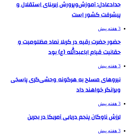
حدادعادل: آموزش‌وپرورش زیربنای استقلال و
پیشرفت کشور است
3 هفته پیش
حضور حضرت رقیه در کربلا نماد مظلومیت و
حقانیت قیام اباعبدالله (ع) بود
3 هفته پیش
نیروهای مسلح به هرگونه وحشی‌گری پاسخی
ویرانگر خواهند داد
3 هفته پیش
لرزش ناوگان پنجم دریایی آمریکا در بحرین
3 هفته پیش