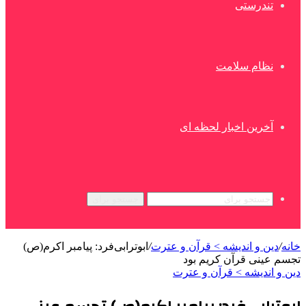
تندرستی
نظام سلامت
آخرین اخبار لحظه ای
جستجو برای
خانه
/
دین و اندیشه > قرآن و عترت
/
ابوترابی‌فرد: پیامبر اکرم(ص)
تجسم عینی قرآن کریم بود
دین و اندیشه > قرآن و عترت