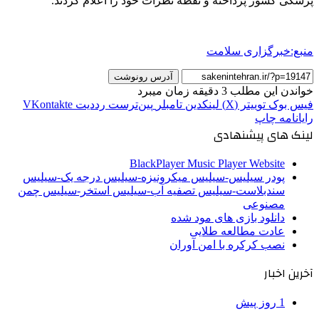
پزشکی کشور پرداخته و نقطه نظرات خود را اعلام کردند.
منبع:خبرگزاری سلامت
آدرس رونوشت
خواندن این مطلب 3 دقیقه زمان میبرد
فیس بوک
توییتر (X)
لینکدین
‫تامبلر
‫پین‌ترست
‫رددیت
‫VKontakte
رایانامه
چاپ
لینک های پیشنهادی
BlackPlayer Music Player Website
پودر سیلیس-سیلیس میکرونیزه-سیلیس درجه یک-سیلیس
سندبلاست-سیلیس تصفیه آب-سیلیس استخر-سیلیس چمن
مصنوعی
دانلود بازی های مود شده
عادت مطالعه طلایی
نصب کرکره با امن آوران
آخرین اخبار
1 روز پیش