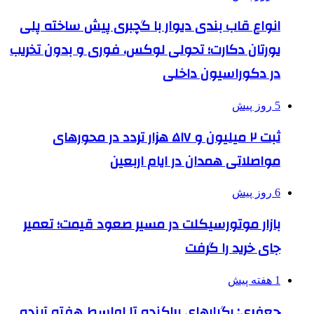
انواع قاب بندی دیوار با گچبری پیش ساخته پلی
یورتان دکارت؛ تحولی لوکس، فوری و بدون تخریب
در دکوراسیون داخلی
5 روز پیش
ثبت ۲ میلیون و ۵۱۷ هزار تردد در محورهای
مواصلاتی همدان در ایام اربعین
6 روز پیش
بازار موتورسیکلت در مسیر صعود قیمت؛ تعمیر
جای خرید را گرفت
1 هفته پیش
جعفری: رگبارهای پراکنده تا اواسط هفته آینده