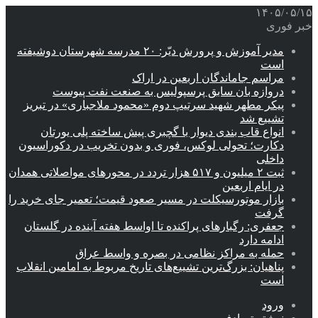
۱۴۰۵/۰۵/۱۵
خبر فوری
مدیر آموزش و پرورش دیّر: ۲۰ مدرسه شهرستان دوشیفته
است
مراسم جاماندگان اربعین در اراک
دروازه بان سابق پرسپولیس به صنعت نفت پیوست
پیکر مطهر شهید سرتیپ دوم «محمود ملاجباری» در تبریز
تشییع شد
انواع قاب بندی دیوار با گچبری پیش ساخته پلی یورتان
دکارت؛ تحولی لوکس، فوری و بدون تخریب در دکوراسیون
داخلی
ثبت ۲ میلیون و ۵۱۷ هزار تردد در محورهای مواصلاتی همدان
در ایام اربعین
بازار موتورسیکلت در مسیر صعود قیمت؛ تعمیر جای خرید را
گرفت
جعفری: رگبارهای پراکنده تا اواسط هفته آینده در گلستان
ادامه دارد
حمله به مراکز نظامی در بصره و واسط عراق
پناهیان: بزرگ‌ترین تشییع‌های تاریخ مربوط به امامین انقلاب
است
ورود