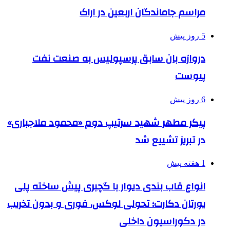
مراسم جاماندگان اربعین در اراک
5 روز پیش
دروازه بان سابق پرسپولیس به صنعت نفت
پیوست
6 روز پیش
پیکر مطهر شهید سرتیپ دوم «محمود ملاجباری»
در تبریز تشییع شد
1 هفته پیش
انواع قاب بندی دیوار با گچبری پیش ساخته پلی
یورتان دکارت؛ تحولی لوکس، فوری و بدون تخریب
در دکوراسیون داخلی