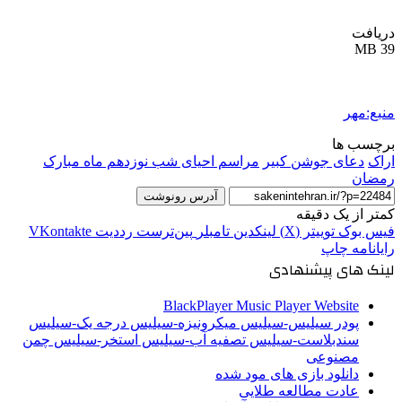
دریافت
39 MB
منبع:مهر
برچسب ها
اراک
دعای جوشن کبیر
مراسم احیای شب نوزدهم ماه مبارک
رمضان
آدرس رونوشت
کمتر از یک دقیقه
فیس بوک
توییتر (X)
لینکدین
‫تامبلر
‫پین‌ترست
‫رددیت
‫VKontakte
رایانامه
چاپ
لینک های پیشنهادی
BlackPlayer Music Player Website
پودر سیلیس-سیلیس میکرونیزه-سیلیس درجه یک-سیلیس
سندبلاست-سیلیس تصفیه آب-سیلیس استخر-سیلیس چمن
مصنوعی
دانلود بازی های مود شده
عادت مطالعه طلایی