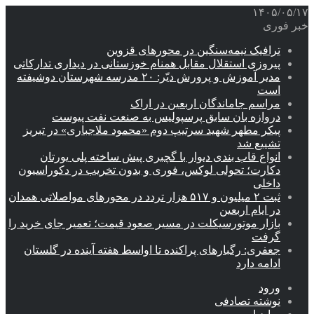
۱۴۰۵/۰۵/۱۷
خبر فوری
ترافیک نیمه‌سنگین در محورهای قزوین
پیروزی استقلال مقابل همنام خوزستانی در دیداری تدارکاتی
مدیر آموزش و پرورش دیّر: ۲۰ مدرسه شهرستان دوشیفته
است
مراسم جاماندگان اربعین در اراک
دروازه بان سابق پرسپولیس به صنعت نفت پیوست
پیکر مطهر شهید سرتیپ دوم «محمود ملاجباری» در تبریز
تشییع شد
انواع قاب بندی دیوار با گچبری پیش ساخته پلی یورتان
دکارت؛ تحولی لوکس، فوری و بدون تخریب در دکوراسیون
داخلی
ثبت ۲ میلیون و ۵۱۷ هزار تردد در محورهای مواصلاتی همدان
در ایام اربعین
بازار موتورسیکلت در مسیر صعود قیمت؛ تعمیر جای خرید را
گرفت
جعفری: رگبارهای پراکنده تا اواسط هفته آینده در گلستان
ادامه دارد
ورود
نوشته تصادفی