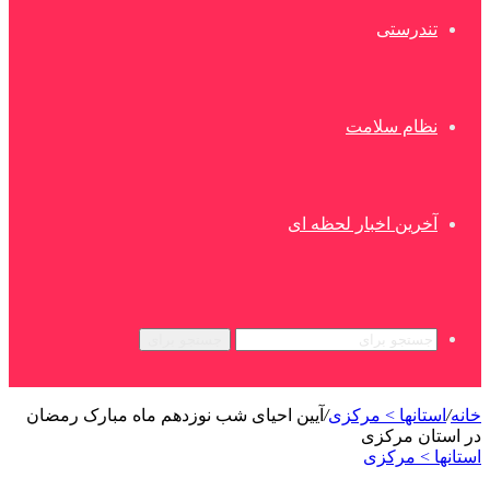
تندرستی
نظام سلامت
آخرین اخبار لحظه ای
جستجو برای
خانه
/
استانها > مرکزی
/
آیین احیای شب نوزدهم ماه مبارک رمضان
در استان مرکزی
استانها > مرکزی