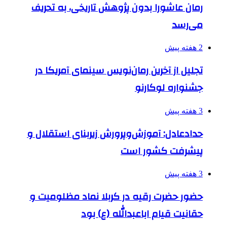
رمان عاشورا بدون پژوهش تاریخی، به تحریف
می‌رسد
2 هفته پیش
تجلیل از آخرین رمان‌نویس سینمای آمریکا در
جشنواره لوکارنو
3 هفته پیش
حدادعادل: آموزش‌وپرورش زیربنای استقلال و
پیشرفت کشور است
3 هفته پیش
حضور حضرت رقیه در کربلا نماد مظلومیت و
حقانیت قیام اباعبدالله (ع) بود