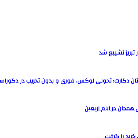
تبریز تشییع شد
رتان دکارت؛ تحولی لوکس، فوری و بدون تخریب در دکوراس
خرید را گرفت