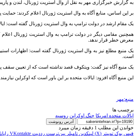
به گزارش خبرگزاری مهر به نقل از وال
استریت
ژورنال، لندن و پاری
بر این اساس، منابع آگاه به وال
استریت
ژورنال اعلام کردند: حمایت پ
یک مقام ارشد در دولت ترامپ به وال
استریت
ژورنال گفته است: ایال
همچنین مقامی دیگر در دولت ترامپ به وال
استریت
ژورنال اعلام ک
معرض خطر قرار ندهد.
یک منبع مطلع نیز به وال
استریت
ژورنال گفته است: اظهارات استی
است.
یک منبع آگاه نیز گفت:
ویتکوف
قصد نداشته است که از تعیین سقف پایی
این منبع آگاه افزود: ایالات متحده بر این باور است که اوکراین نیازم
منبع:مهر
برچسب ها
ایالات متحده امریکا
جنگ اوکراین
روسیه
آدرس رونوشت
خواندن این مطلب 1 دقیقه زمان میبرد
فیس بوک
توییتر (X)
لینکدین
‫تامبلر
‫پین‌ترست
‫رددیت
‫VKontakte
رایان