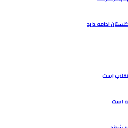
لستان ادامه دارد
 انقلاب است
ته است
ر شدند