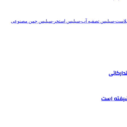
دبلاست-سیلیس تصفیه آب-سیلیس استخر-سیلیس چمن مصنوعی
دارکاتی