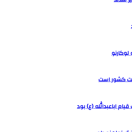
 لوکارنو
رفت کشور است
ام اباعبدالله (ع) بود