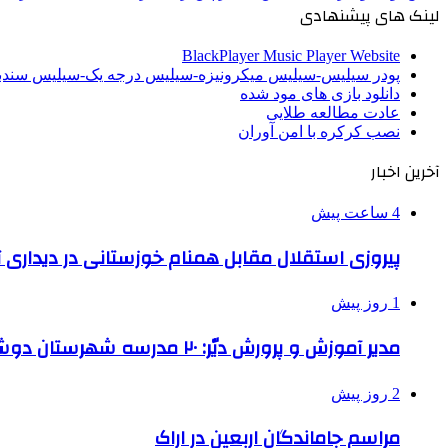
لینک های پیشنهادی
BlackPlayer Music Player Website
پودر سیلیس-سیلیس میکرونیزه-سیلیس درجه یک-سیلیس سن
دانلود بازی های مود شده
عادت مطالعه طلایی
نصب کرکره با امن آوران
آخرین اخبار
4 ساعت پیش
پیروزی استقلال مقابل همنام خوزستانی در دیداری ت
1 روز پیش
مدیر آموزش و پرورش دیّر: ۲۰ مدرسه شهرستان دوشیفته است
2 روز پیش
مراسم جاماندگان اربعین در اراک