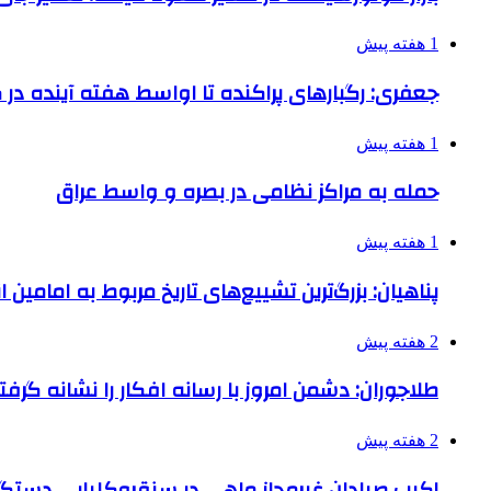
1 هفته پیش
جعفری: رگبارهای پراکنده تا اواسط هفته آینده در گ
1 هفته پیش
حمله به مراکز نظامی در بصره و واسط عراق
1 هفته پیش
پناهیان: بزرگ‌ترین تشییع‌های تاریخ مربوط به امامین
2 هفته پیش
طلاجوران: دشمن امروز با رسانه افکار را نشانه گرف
2 هفته پیش
اکیپ صیادان غیرمجاز ماهی در سنقروکلیایی دستگی