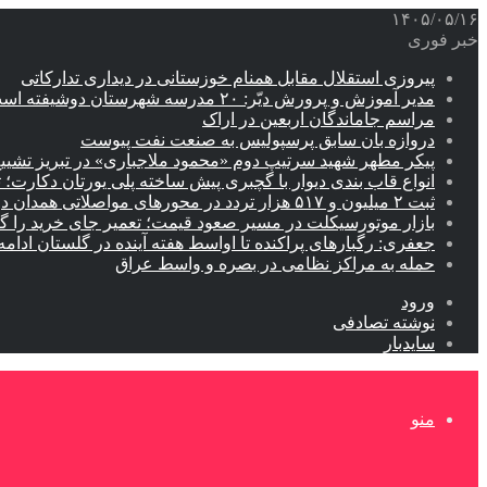
۱۴۰۵/۰۵/۱۶
خبر فوری
پیروزی استقلال مقابل همنام خوزستانی در دیداری تدارکاتی
مدیر آموزش و پرورش دیّر: ۲۰ مدرسه شهرستان دوشیفته است
مراسم جاماندگان اربعین در اراک
دروازه بان سابق پرسپولیس به صنعت نفت پیوست
پیکر مطهر شهید سرتیپ دوم «محمود ملاجباری» در تبریز تشیی
انواع قاب بندی دیوار با گچبری پیش ساخته پلی یورتان دکارت
ثبت ۲ میلیون و ۵۱۷ هزار تردد در محورهای مواصلاتی همدان در ایام اربعین
بازار موتورسیکلت در مسیر صعود قیمت؛ تعمیر جای خرید را 
جعفری: رگبارهای پراکنده تا اواسط هفته آینده در گلستان ادامه 
حمله به مراکز نظامی در بصره و واسط عراق
ورود
نوشته تصادفی
سایدبار
منو