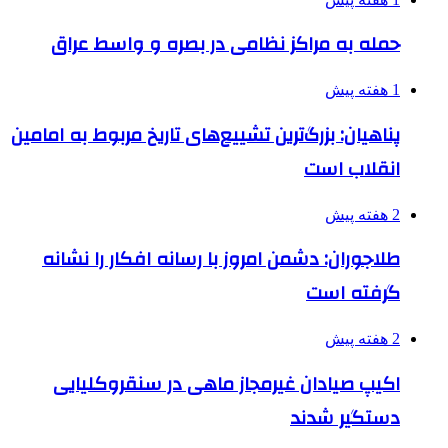
حمله به مراکز نظامی در بصره و واسط عراق
1 هفته پیش
پناهیان: بزرگ‌ترین تشییع‌های تاریخ مربوط به امامین
انقلاب است
2 هفته پیش
طلاجوران: دشمن امروز با رسانه افکار را نشانه
گرفته است
2 هفته پیش
اکیپ صیادان غیرمجاز ماهی در سنقروکلیایی
دستگیر شدند