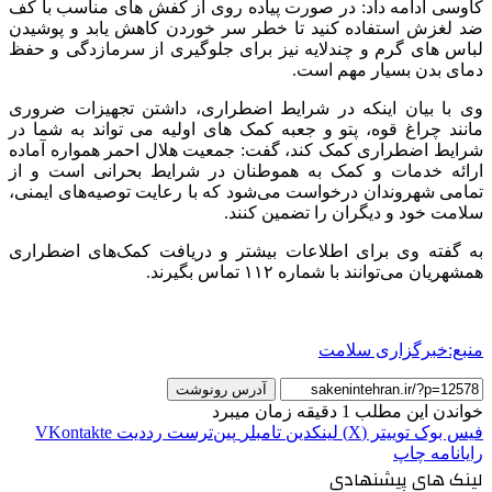
کاوسی ادامه داد: در صورت پیاده روی از کفش های مناسب با کف
ضد لغزش استفاده کنید تا خطر سر خوردن کاهش یابد و پوشیدن
لباس های گرم و چندلایه نیز برای جلوگیری از سرمازدگی و حفظ
دمای بدن بسیار مهم است.
وی با بیان اینکه در شرایط اضطراری، داشتن تجهیزات ضروری
مانند چراغ قوه، پتو و جعبه کمک های اولیه می تواند به شما در
شرایط اضطراری کمک کند، گفت: جمعیت هلال احمر همواره آماده
ارائه خدمات و کمک به هموطنان در شرایط بحرانی است و از
تمامی شهروندان درخواست می‌شود که با رعایت توصیه‌های ایمنی،
سلامت خود و دیگران را تضمین کنند.
به گفته وی برای اطلاعات بیشتر و دریافت کمک‌های اضطراری
همشهریان می‌توانند با شماره ۱۱۲ تماس بگیرند.
منبع:خبرگزاری سلامت
آدرس رونوشت
خواندن این مطلب 1 دقیقه زمان میبرد
فیس بوک
توییتر (X)
لینکدین
‫تامبلر
‫پین‌ترست
‫رددیت
‫VKontakte
رایانامه
چاپ
لینک های پیشنهادی