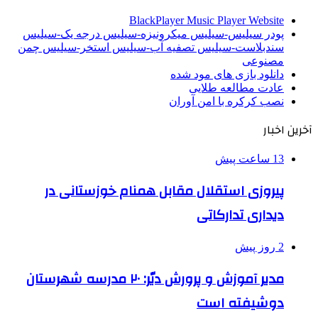
BlackPlayer Music Player Website
پودر سیلیس-سیلیس میکرونیزه-سیلیس درجه یک-سیلیس
سندبلاست-سیلیس تصفیه آب-سیلیس استخر-سیلیس چمن
مصنوعی
دانلود بازی های مود شده
عادت مطالعه طلایی
نصب کرکره با امن آوران
آخرین اخبار
13 ساعت پیش
پیروزی استقلال مقابل همنام خوزستانی در
دیداری تدارکاتی
2 روز پیش
مدیر آموزش و پرورش دیّر: ۲۰ مدرسه شهرستان
دوشیفته است