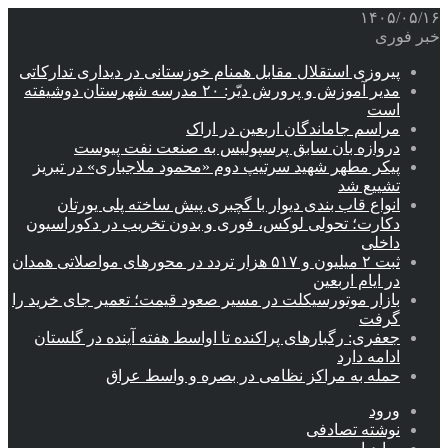
۱۴۰۵/۰۵/۱۶
خبر فوری
پیروزی استقلال مقابل همنام خوزستانی در دیداری تدارکاتی
مدیر آموزش و پرورش دیّر: ۲۰ مدرسه شهرستان دوشیفته
است
مراسم جاماندگان اربعین در اراک
دروازه بان سابق پرسپولیس به صنعت نفت پیوست
پیکر مطهر شهید سرتیپ دوم «محمود ملاجباری» در تبریز
تشییع شد
انواع قاب بندی دیوار با گچبری پیش ساخته پلی یورتان
دکارت؛ تحولی لوکس، فوری و بدون تخریب در دکوراسیون
داخلی
ثبت ۲ میلیون و ۵۱۷ هزار تردد در محورهای مواصلاتی همدان
در ایام اربعین
بازار موتورسیکلت در مسیر صعود قیمت؛ تعمیر جای خرید را
گرفت
جعفری: رگبارهای پراکنده تا اواسط هفته آینده در گلستان
ادامه دارد
حمله به مراکز نظامی در بصره و واسط عراق
ورود
نوشته تصادفی