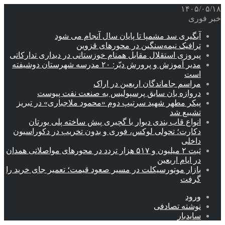
۱۴۰۵/۰۵/۱۸
خبر فوری
آبگیری سد مشمپا تا پایان سال آنجام می شود
ترافیک نیمه‌سنگین در محورهای قزوین
پیروزی استقلال مقابل همنام خوزستانی در دیداری تدارکاتی
مدیر آموزش و پرورش دیّر: ۲۰ مدرسه شهرستان دوشیفته
است
مراسم جاماندگان اربعین در اراک
دروازه بان سابق پرسپولیس به صنعت نفت پیوست
پیکر مطهر شهید سرتیپ دوم «محمود ملاجباری» در تبریز
تشییع شد
انواع قاب بندی دیوار با گچبری پیش ساخته پلی یورتان
دکارت؛ تحولی لوکس، فوری و بدون تخریب در دکوراسیون
داخلی
ثبت ۲ میلیون و ۵۱۷ هزار تردد در محورهای مواصلاتی همدان
در ایام اربعین
بازار موتورسیکلت در مسیر صعود قیمت؛ تعمیر جای خرید را
گرفت
ورود
نوشته تصادفی
سایدبار