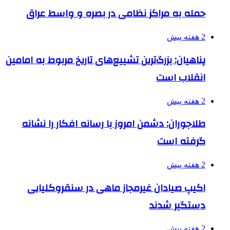
حمله به مراکز نظامی در بصره و واسط عراق
2 هفته پیش
پناهیان: بزرگ‌ترین تشییع‌های تاریخ مربوط به امامین
انقلاب است
2 هفته پیش
طلاجوران: دشمن امروز با رسانه افکار را نشانه
گرفته است
2 هفته پیش
اکیپ صیادان غیرمجاز ماهی در سنقروکلیایی
دستگیر شدند
2 هفته پیش