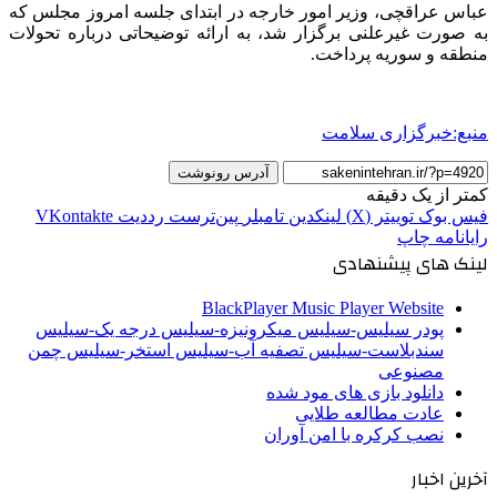
عباس عراقچی، وزیر امور خارجه در ابتدای جلسه امروز مجلس که
به صورت غیرعلنی برگزار شد، به ارائه توضیحاتی درباره تحولات
منطقه و سوریه پرداخت.
منبع:خبرگزاری سلامت
آدرس رونوشت
کمتر از یک دقیقه
فیس بوک
توییتر (X)
لینکدین
‫تامبلر
‫پین‌ترست
‫رددیت
‫VKontakte
رایانامه
چاپ
لینک های پیشنهادی
BlackPlayer Music Player Website
پودر سیلیس-سیلیس میکرونیزه-سیلیس درجه یک-سیلیس
سندبلاست-سیلیس تصفیه آب-سیلیس استخر-سیلیس چمن
مصنوعی
دانلود بازی های مود شده
عادت مطالعه طلایی
نصب کرکره با امن آوران
آخرین اخبار