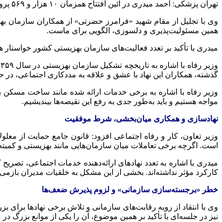
تهران پزشکی: احمد
میدری
در آئین افتتاح همزمان ۱۰ هزار و ۵۶۹ پروژه سازمان بهزیستی کشور یاد شهدای جنگ تحمیلی اخیر را گرامی داشت.
وی با تجلیل از مقام شهید «فرامرز حضرتی» از همکاران سازمان به
همین مسئولیت‌پذیری و دلسوزی، الگویی برای ماست.
میدری
با تأکید بر تعدد فعالیت‌های سازمان بهزیستی کشور خواستار 
گذشته، همکاران این نهاد با عشق و علاقه به مددکاری اجتماعی، در
وزیر رفاه با اشاره به برخی خدمات ارائه شده مانند ساخت مسکن ب
مواجه هستیم و باید به‌طور جدی به رفع این نقیصه‌ها بیندیشیم.
نهادسازی و همکاری میان‌بخشی، شرط موفقیت
وزیر تعاون، کار و رفاه اجتماعی افزود: قانون جامع حمایت از معلول
است. اگرچه برخی تعاملات میان سازمان‌هایی مانند بهزیستی و کمیته
میدری
با اشاره به تعدد نهادهای ارائه‌دهنده خدمات اجتماعی، تصریح
کارکرد مؤثر نداشته‌اند. بخشی از این مشکل به خلقیات مدیران بازمی‌گ
خطر «برجسته‌سازی سازمانی» و لزوم پذیرش ضعف‌ها
وی با انتقاد از رویه رقابت‌های سازمانی و تلاش برخی نهادها برای
نیز در جلسه‌ای با تأکید بر همین موضوع، آن را یکی از موانع بزرگ 