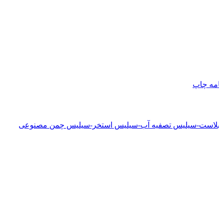
امه
چاپ
دبلاست-سیلیس تصفیه آب-سیلیس استخر-سیلیس چمن مصنوعی