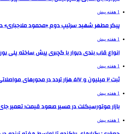
1 هفته پیش
پیکر مطهر شهید سرتیپ دوم «محمود ملاجباری» در 
1 هفته پیش
انواع قاب بندی دیوار با گچبری پیش ساخته پلی یو
1 هفته پیش
ثبت ۲ میلیون و ۵۱۷ هزار تردد در محورهای مواصلاتی همدان در ایام اربعین
1 هفته پیش
بازار موتورسیکلت در مسیر صعود قیمت؛ تعمیر جای 
1 هفته پیش
جعفری: رگبارهای پراکنده تا اواسط هفته آینده در گ