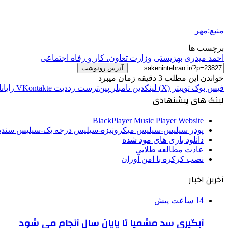
منبع:مهر
برچسب ها
احمد میدری
بهزیستی
وزارت تعاون، کار و رفاه اجتماعی
آدرس رونوشت
خواندن این مطلب 3 دقیقه زمان میبرد
فیس بوک
توییتر (X)
لینکدین
‫تامبلر
‫پین‌ترست
‫رددیت
‫VKontakte
رایان
لینک های پیشنهادی
BlackPlayer Music Player Website
پودر سیلیس-سیلیس میکرونیزه-سیلیس درجه یک-سیلیس سن
دانلود بازی های مود شده
عادت مطالعه طلایی
نصب کرکره با امن آوران
آخرین اخبار
14 ساعت پیش
آبگیری سد مشمپا تا پایان سال آنجام می شود