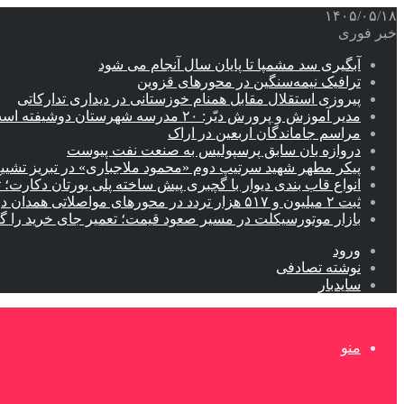
۱۴۰۵/۰۵/۱۸
خبر فوری
آبگیری سد مشمپا تا پایان سال آنجام می شود
ترافیک نیمه‌سنگین در محورهای قزوین
پیروزی استقلال مقابل همنام خوزستانی در دیداری تدارکاتی
مدیر آموزش و پرورش دیّر: ۲۰ مدرسه شهرستان دوشیفته است
مراسم جاماندگان اربعین در اراک
دروازه بان سابق پرسپولیس به صنعت نفت پیوست
پیکر مطهر شهید سرتیپ دوم «محمود ملاجباری» در تبریز تشیی
انواع قاب بندی دیوار با گچبری پیش ساخته پلی یورتان دکارت
ثبت ۲ میلیون و ۵۱۷ هزار تردد در محورهای مواصلاتی همدان در ایام اربعین
بازار موتورسیکلت در مسیر صعود قیمت؛ تعمیر جای خرید را 
ورود
نوشته تصادفی
سایدبار
منو